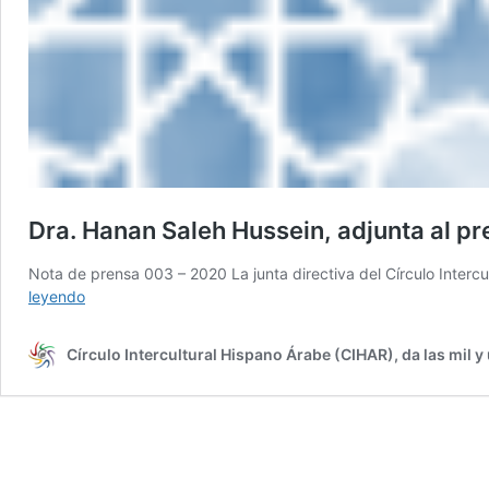
Dra. Hanan Saleh Hussein, adjunta al p
Nota de prensa 003 – 2020 La junta directiva del Círculo Inte
Dra.
leyendo
Hanan
Saleh
Círculo Intercultural Hispano Árabe (CIHAR), da las mil y
Hussein,
adjunta
al
presidente
de
CIHAR