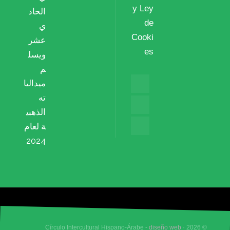
y Ley
الحاد
de
ي
Cooki
عشر
es
ويسل
م
ميداليا
ته
الذهبي
ة لعام
2024
diseño web
© 2026 · Círculo Intercultural Hispano-Árabe -