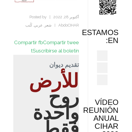
أكتوبر 28, 2022
|
Posted by
AbdoCIHAR
شعر
,
عربي
,
كُتب
|
ESTAMOS
EN:
Compartir fb
Compartir twee
t
Suscribirse al boletín
تقديم ديوان
للأرض
روح
VÍDEO
واحدة
REUNIÓN
ANUAL
فقط
CIHAR