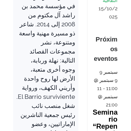
الثقافية
في مؤسسة محمد بن
15/10/2
راشد آل مكتوم من
025
2008 إلى 2014. شاعر
ذو مسيرة مهنية واسعة
Próxim
ومتنوعة، نشر
os
مجموعات القصائد
eventos
التالية: نهلة وربابة،
وجوه أخرى متعبة،
سبتمبر
9
الأرض لها روح واحدة
9 سبتمبر @
وأريني الكهف، ورواية
11
-
11:00
El Barrio surviviente.
سبتمبر @
21:00
شغل منصب نائب
Semina
رئيس جمعية الناشرين
rio
الإماراتيين، وعضو
“Repen