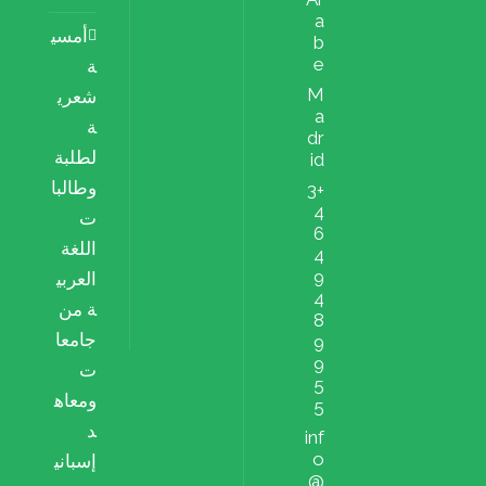
a
أمسي
b
e
ة
M
شعري
a
ة
dr
لطلبة
id
وطالبا
+3
4
ت
6
اللغة
4
9
العربي
4
ة من
8
جامعا
9
9
ت
5
ومعاه
5
د
inf
o
إسباني
@