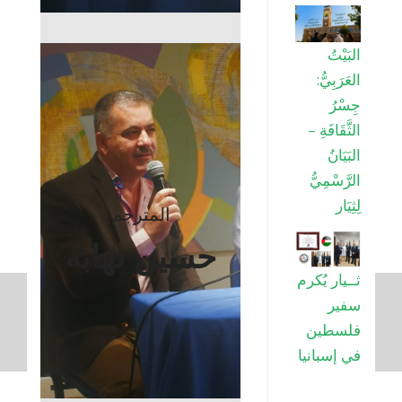
البَيْتُ
العَرَبِيُّ:
جِسْرُ
الثَّقَافَةِ –
البَيَانُ
الرَّسْمِيُّ
لِثِيَار
المترجم
حسين نهابه
ثــيار يُكرم
سفير
فلسطين
في إسبانيا