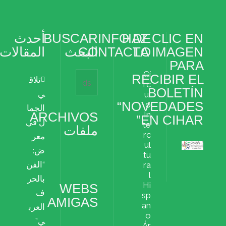
HAZ CLIC EN
INFO DE
BUSCAR
أحدث
LA IMAGEN
CONTACTO
البحث
المقالات
PARA
Cí
RECIBIR EL
تلاق
rc
BOLETÍN
ي
ul
“NOVEDADES
o
الجما
ARCHIVOS
In
EN CIHAR”
ل في
te
ملفات
rc
معر
ul
ض:
Archivos
tu
ملفات
“الفن
ra
l
بالحر
Hi
WEBS
ف
sp
AMIGAS
an
العرب
o
ي”
Ár