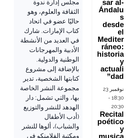
مجلس إدارة ندوة
sar al-
Ándalu
الثقافة والعلوم، وهو
s
حاليًا عضو في اتحاد
desde
كتاب الإمارات. شارك
el
Mediter
في العديد من الأنشطة
ráneo:
الأدبية والمهرجانات
historia
الوطنية والدولية.
y
actuali
بالإضافة إلى مشروع
dad”
كتابتها الشخصية، تدير
مجموعة النشر الخاصة
نوفمبر
23
بها، والتي تشمل: دار
-
18:30
الهدهد للنشر والتوزيع
20:30
Recital
(أدب الأطفال
poético
والشباب)، ألوها للنشر
y
ومكتبة الفلامنكو في
musica