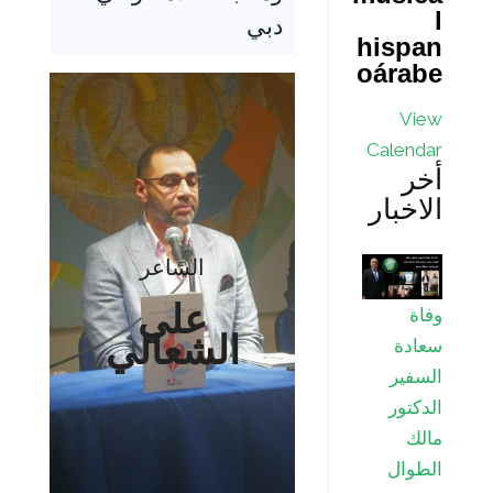
l
دبي
hispan
oárabe
View
Calendar
أخر
الاخبار
الشاعر
علي
وفاة
الشعالي
سعادة
السفير
الدكتور
مالك
الطوال