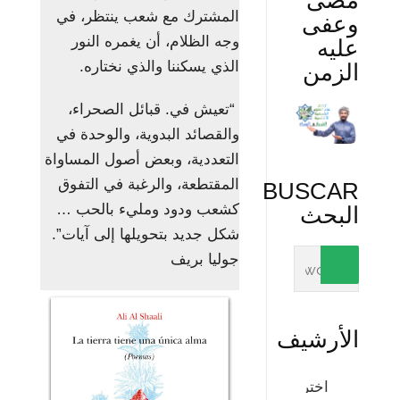
مضى
المشترك مع شعب ينتظر، في
وعفى
وجه الظلام، أن يغمره النور
عليه
الذي يسكننا والذي نختاره.
الزمن
“تعيش في. قبائل الصحراء،
والقصائد البدوية، والوحدة في
التعددية، وبعض أصول المساواة
المقتطعة، والرغبة في التفوق
BUSCAR
كشعب ودود ومليء بالحب …
البحث
شكل جديد بتحويلها إلى آيات”.
جوليا بريف
الأرشيف
الأرشيف