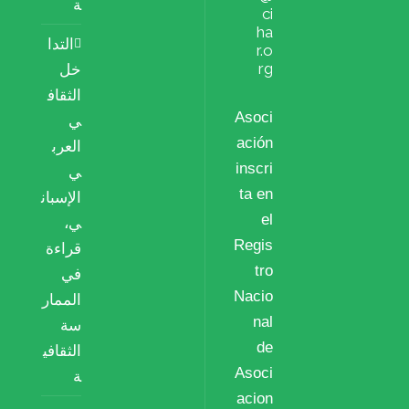
ة
ci
ha
التدا
r.o
rg
خل
الثقاف
Asoci
ي
ación
العرب
inscri
ي
ta en
الإسبان
el
ي،
Regis
قراءة
tro
في
Nacio
الممار
nal
سة
de
الثقافي
Asoci
ة
acion