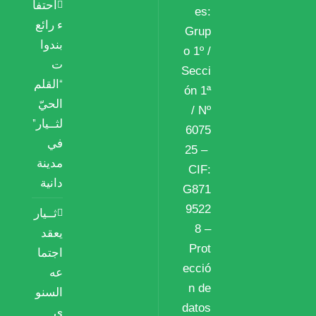
احتفا
es:
ء رائع
Grup
بندوا
o 1º /
ت
Secci
“القلم
ón 1ª
الحيّ
/ Nº
لثــيار”
6075
في
25 –
مدينة
CIF:
دانية
G871
9522
ثــيار
8 –
يعقد
Prot
اجتما
ecció
عه
n de
السنو
datos
ي