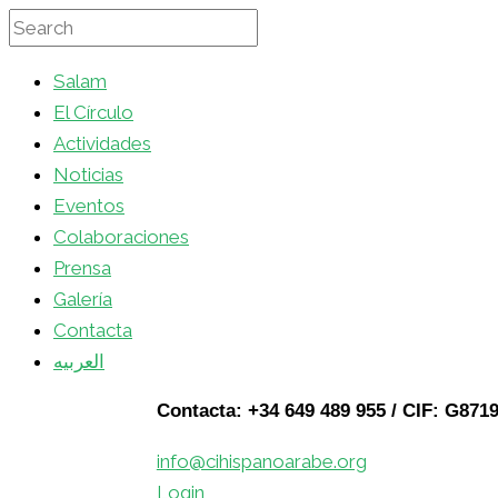
Salam
El Círculo
Actividades
Noticias
Eventos
Colaboraciones
Prensa
Galería
Contacta
العربيه
Contacta: +34 649 489 955 / CIF: G871
info@cihispanoarabe.org
Login