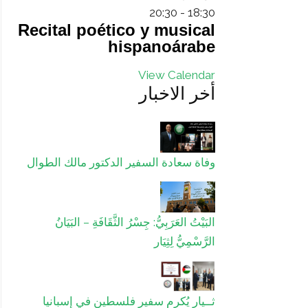
20:30
-
18:30
Recital poético y musical
hispanoárabe
View Calendar
أخر الاخبار
وفاة سعادة السفير الدكتور مالك الطوال
البَيْتُ العَرَبِيُّ: جِسْرُ الثَّقَافَةِ – البَيَانُ
الرَّسْمِيُّ لِثِيَار
ثــيار يُكرم سفير فلسطين في إسبانيا