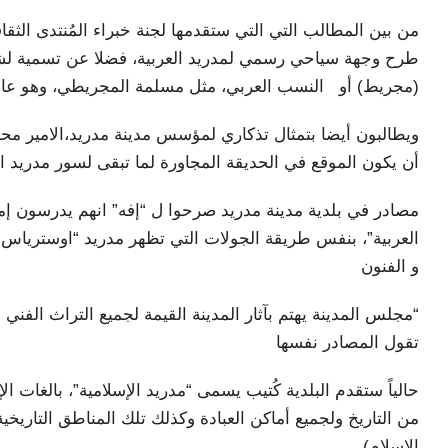
من بين المطالب التي التي ستقدمها لجنة خبراء المُنتدى الثقا
طرح وجهة سياحي رسمي لمدريد العربية، فضلا عن تسمية لشو
(مجريط) أو النسب العربي، مثل مسلمة المجريطي، وهو عال
ويطالبون أيضا بتمثال تذكاري لمؤسس مدينة مدريد،الامير محم
أن يكون الموقع في الحديقة المجاورة لما تبقى لسور مدريد 
مصادر في بلدية مدينة مدريد صرحوا ل “إفه” انهم يدرسون إم
العربية”، بنفس طريقة الجولات التي تظهر مدريد “اوسترياس”
و الفنون
“مجلس المدينة يهتم بآثار المدينة القيمة لجميع التراث الفني و
تقول المصادر نفسها
حالياً ستقدم البلدية كُتيب يسمى “مدريد الإسلامية”، بالغات ال
من التاريخ ولجميع أماكن العبادة وكذلك تلك المناطق التاريخية
الإسلام)