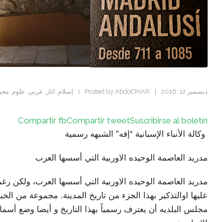
ديسمبر 12, 2016
|
Posted by
AbdoCIHAR
إسلام
,
اثار
,
عربي
,
علوم
,
مجر
|
Compartir fb
Compartir tweet
Suscribirse al boletín
وكالة الأنباء الإسبانية “إفه” الشبهه رسمية
مدريد العاصمة الوحيده الاوربية التي أسسها العرب
مدريد العاصمة الوحيده الاوربية التي أسسها العرب، ولكن ر
عليها اوالتذكير بهذا الجزء من تاريخ المدينة. مجموعة من الخبر
مجلس البلديه أن يعترف رسمياً بهذا التاريخ و أيضا وضع أسماء 