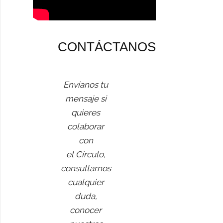
CONTÁCTANOS
Envíanos tu
mensaje si
quieres
colaborar
con
el Círculo,
consultarnos
cualquier
duda,
conocer