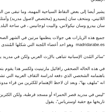
يشير أيضا إلى بعض النقاط السياحية المهمة، وما تبقى من ا
اللاتيني، ومتحف سان إيسيدرو (مختصص لاصول مدريد) وأمثلة 
سان بيدرو وسان نيكولاس، والبيت لوجانيس ، في ساحة البلدي
جميع هذه الزيارات هي جولات ينظمها مرتين في الشهر الصحف
madridarabe.es وهو احد أعضاء اللجنة التي شكلها المُنتدى الثقافي العربي الإسباني “مدريد العربية”
“سائر المُدن الإسبانية تتباهى بالإرث العربي ولكن في مدريد يب
في هذه الحاله الصحفي رافائيل مارتينيث ولكسر هذا يقوم بتظ
باهتمامه الشخصي الذي دفعه لدراسة الثقاف العربية التي تش
انه “ملهف بها”، وبعد ان لاحظ الإهتمام للكثرين من قراء مدونت
“ليس في مدريد قصر الحمراء أو مسجد قرطبة، ولكن الكثرين يل
تاريخها مع حقبة اوسترياس”، يقول