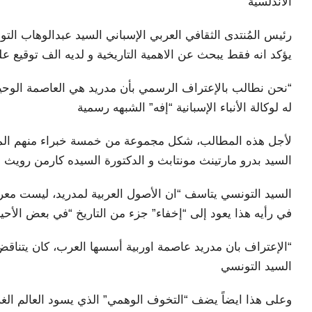
الاندلسية
رئيس المُنتدى الثقافي العربي الإسباني السيد عبدالوهاب ال
يؤكد انه فقط يبحث عن الاهمية التاريخية و لديه الف توقيع عل
“نحن نطالب بالإعتراف الرسمي بأن مدريد هي العاصمة الوحي
له لوكالة الأنباء الإسبانية “إفه” الشبهه رسمية
لأجل هذه المطالب، شكل مجموعة من خمسة خبراء منهم المست
السيد بدرو مارتينث مونتابث و الدكتورة السيده كارمن رويث
السيد التونسي يتاسف “ان الأصول العربية لمدريد، ليست معروف
في رأيه هذا يعود إلى “إخفاء” جزء من التاريخ “في بعض الأحيا
“الإعتراف بان مدريد عاصمة اوربية أسسها العرب، كان يتناقض 
السيد التونسي
وعلى هذا ايضاً يضف “التخوف الوهمي” الذي يسود العالم الغرب