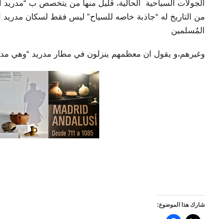
الجولات السياحية الحالية، قليل منها من يتخصص ب “مدريد الع
من التاريخ له “جاذبة خاصه للسياح” ليس فقط لسكان مدريد او 
المُسلمين
وغيرهم،و يقول ان معظمهم ينزلون في مطار مدريد “وهي مدينة
شارك هذا الموضوع: