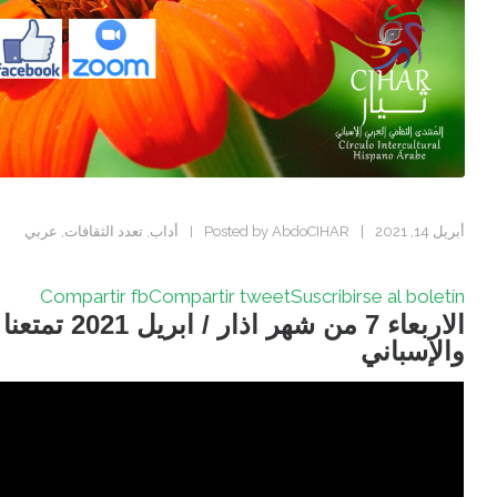
أبريل 14, 2021
|
Posted by
AbdoCIHAR
أداب
,
تعدد الثقافات
,
عربي
|
Compartir fb
Compartir tweet
Suscribirse al boletín
الاربعاء 7 من 
والإسباني