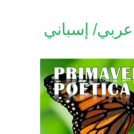
عربي/ إسباني