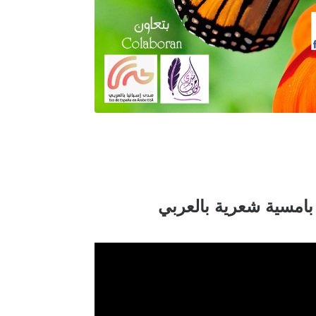
شهر اذار / ابريل 2021 تمتعنا بامسية شعرية بالعربي