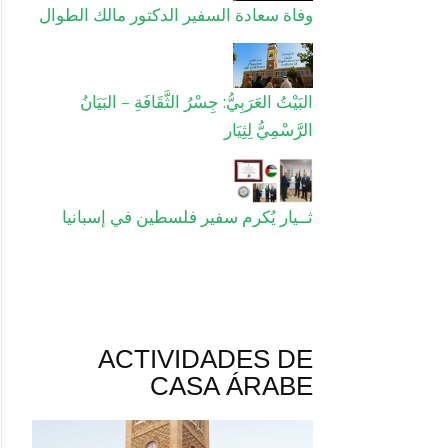
وفاة سعادة السفير الدكتور مالك الطوال
البَيْتُ العَرَبِيُّ: جِسْرُ الثَّقَافَةِ – البَيَانُ
الرَّسْمِيُّ لِثِيَار
ثــيار يُكرم سفير فلسطين في إسبانيا
ACTIVIDADES DE
CASA ÁRABE