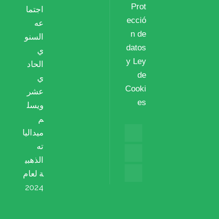
Prot
اجتما
ecció
عه
n de
السنو
datos
ي
y Ley
الحاد
de
ي
Cooki
عشر
es
ويسل
م
ميداليا
ته
الذهبي
ة لعام
2024