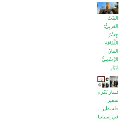
البَيْتُ
العَرَبِيُّ:
جِسْرُ
الثَّقَافَةِ –
البَيَانُ
الرَّسْمِيُّ
لِثِيَار
ثــيار يُكرم
سفير
فلسطين
في إسبانيا