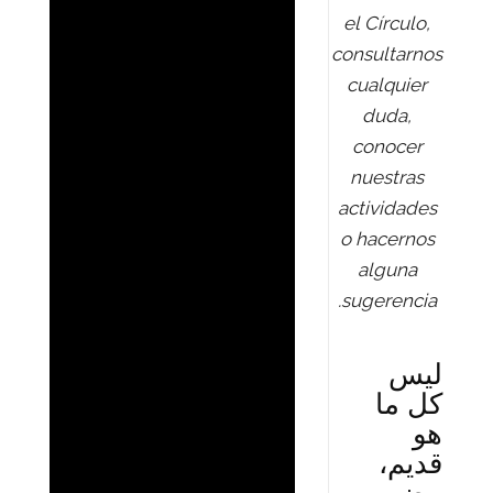
el Círculo,
consultarnos
cualquier
duda,
conocer
nuestras
actividades
o hacernos
alguna
sugerencia.
ليس
كل ما
هو
قديم،