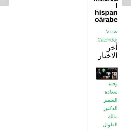
l
hispan
oárabe
View
Calendar
أخر
الاخبار
وفاة
سعادة
السفير
الدكتور
مالك
الطوال