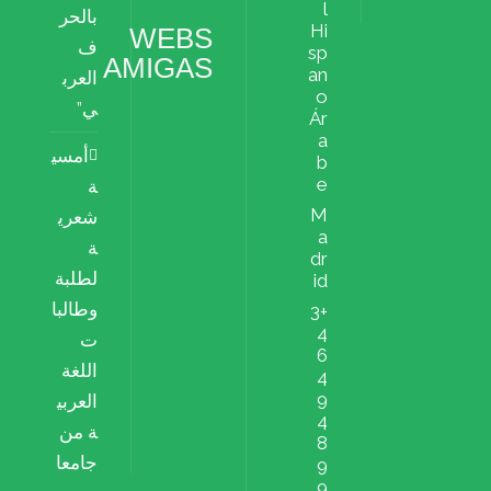
l
بالحر
Hi
WEBS
ف
sp
AMIGAS
an
العرب
o
ي”
Ár
a
أمسي
b
e
ة
M
شعري
a
ة
dr
لطلبة
id
وطالبا
+3
4
ت
6
اللغة
4
9
العربي
4
ة من
8
جامعا
9
9