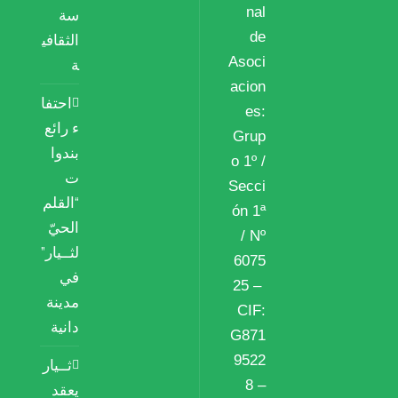
nal
سة
de
الثقافي
Asoci
ة
acion
احتفا
es:
ء رائع
Grup
بندوا
o 1º /
ت
Secci
“القلم
ón 1ª
الحيّ
/ Nº
لثــيار”
6075
في
25 –
مدينة
CIF:
دانية
G871
9522
ثــيار
8 –
يعقد