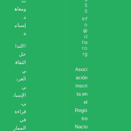
ت
5
ومعاه
5
د
inf
o
إسباني
@
ة
ci
ha
التدا
r.o
rg
خل
الثقاف
Asoci
ي
ación
العرب
inscri
ي
ta en
الإسبان
el
ي،
Regis
قراءة
tro
في
Nacio
الممار