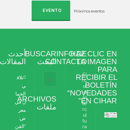
EVENTO
Próximos eventos
HAZ CLIC EN
INFO DE
BUSCAR
أحدث
LA IMAGEN
CONTACTO
البحث
المقالات
PARA
Cí
RECIBIR EL
تلاق
rc
BOLETÍN
ي
ul
“NOVEDADES
o
الجما
ARCHIVOS
In
EN CIHAR”
ل في
te
ملفات
rc
معر
ul
ض:
Archivos
tu
ملفات
“الفن
ra