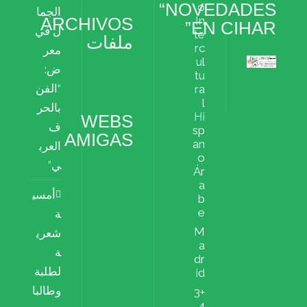
“NOVEDADES
o
الجما
ARCHIVOS
In
EN CIHAR”
ل في
te
ملفات
rc
معر
ul
ض:
Archivos
tu
ملفات
“الفن
ra
l
بالحر
Hi
WEBS
ف
sp
AMIGAS
an
العرب
o
ي”
Ár
a
أمسي
b
e
ة
M
شعري
a
ة
dr
لطلبة
id
وطالبا
+3
4