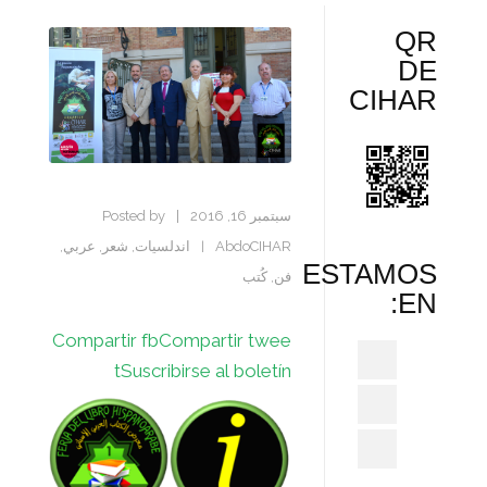
QR
DE
CIHAR
سبتمبر 16, 2016
|
Posted by
AbdoCIHAR
اندلسيات
,
شعر
,
عربي
,
|
ESTAMOS
فن
,
كُتب
EN:
Compartir fb
Compartir twee
t
Suscribirse al boletín