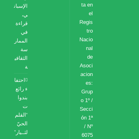
ta en
الإسبان
el
ي،
Regis
قراءة
tro
في
Nacio
الممار
nal
سة
de
الثقافي
Asoci
ة
acion
احتفا
es:
ء رائع
Grup
بندوا
o 1º /
ت
Secci
“القلم
ón 1ª
الحيّ
/ Nº
لثــيار”
6075