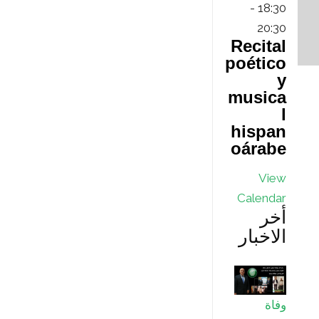
p
d
n
a
r
l
-
18:30
20:30
p
e
P
r
Recital
e
s
r
poético
y
e
t
musica
l
s
hispan
s
oárabe
View
Calendar
أخر
الاخبار
وفاة