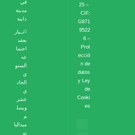
في
25 –
مدينة
CIF:
دانية
G871
9522
ثــيار
8 –
يعقد
Prot
اجتما
ecció
عه
n de
السنو
datos
ي
y Ley
الحاد
de
ي
Cooki
عشر
es
ويسل
م
ميداليا
ته