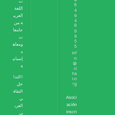
ت
6
اللغة
4
9
العربي
4
ة من
8
جامعا
9
9
ت
5
ومعاه
5
د
inf
o
إسباني
@
ة
ci
ha
التدا
r.o
rg
خل
الثقاف
Asoci
ي
ación
العرب
inscri
ي