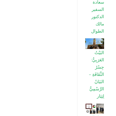
سعادة
السفير
الدكتور
مالك
الطوال
البَيْتُ
العَرَبِيُّ:
جِسْرُ
الثَّقَافَةِ –
البَيَانُ
الرَّسْمِيُّ
لِثِيَار