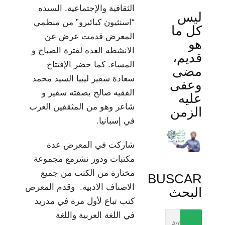
الثقافية والإجتماعية. السيده
ليس
“اسنثيون كبائيرو” من منظمي
كل ما
المعرض قدمت عرض عن
هو
الانشطه العده لفترة الصباح و
قديم،
المساء. كما حضر الإفتتاح
مضى
سعادة سفير ليبيا السيد محمد
وعفى
الفقيه صالح بصفته سفير و
عليه
شاعر وهو من المثقفين العرب
الزمن
في إسبانيا.
شاركت في المعرض عدة
مكتبات ودور نشرمع مجموعة
مختارة من الكتب من جميع
BUSCAR
الاصناف الادبية. وقدم المعرض
البحث
كتب تباع لأول مرة في مدريد
في اللغة العربية واللغة