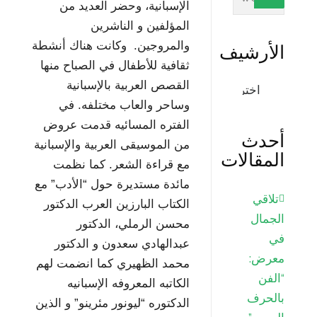
الإسبانية، وحضر العديد من
المؤلفين و الناشرين
والمروجين. وكانت هناك أنشطة
الأرشيف
ثقافية للأطفال في الصباح منها
الأرشيف
القصص العربية بالإسبانية
وساحر والعاب مختلفه. في
الفتره المسائيه قدمت عروض
أحدث
من الموسيقى العربية والإسبانية
المقالات
مع قراءة الشعر. كما نظمت
مائدة مستديرة حول “الأدب” مع
تلاقي
الكتاب البارزين العرب الدكتور
الجمال
محسن الرملي، الدكتور
في
عبدالهادي سعدون و الدكتور
معرض:
محمد الظهيري كما انضمت لهم
“الفن
الكاتبه المعروفه الإسبانيه
بالحرف
الدكتوره “ليونور مئرينو” و الذين