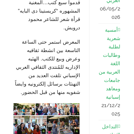
العربي”
قدموا سبع كتب…المغنية
06/05/2
المشهوره “كريستينا دى البايه”
026
قرأة شعر للشاعر محمود
درويش.
أمسية
شعرية
المعرض استمر حتى الساعة
لطلبة
التاسعة بين انشطة ثقافيه
وطالبات
وعرض وبيع للكتب. الهئيه
اللغة
الإداريه للمُنتدى الثقافي العربي
العربية من
الإسباني تلقت العديد من
جامعات
التهنئات برسائل إلكترونيه وايضاً
ومعاهد
شفويه منها من قبل الحضور.
إسبانية
21/12/2
025
التداخل