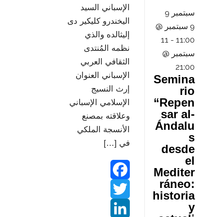
الإسباني السيد
سبتمبر
9
اليخندرو كليكير دى
9 سبتمبر @
إليثالده والذي
11
-
11:00
نظمه المُنتدى
سبتمبر @
الثقافي العربي
21:00
الإسباني العنوان
Semina
rio
إرث النسيج
“Repen
الإسلامي الإسباني
sar al-
وعلاقته بمصنع
Ándalu
الأنسجة الملكي
s
في […]
desde
el
Mediter
ráneo:
F
historia
y
T
a