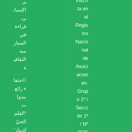
inscri
ي
ta en
الإسبان
el
ي،
Regis
قراءة
tro
في
Nacio
الممار
nal
سة
de
الثقافي
Asoci
ة
acion
احتفا
es:
ء رائع
Grup
بندوا
o 1º /
ت
Secci
“القلم
ón 1ª
الحيّ
/ Nº
لثــيار”