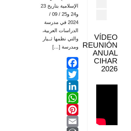
الإسلامية بتاريخ 23
و24 و25 / 09 /
2024 في مدرسة
الدراسات العربية،
VÍDEO
والتي نظمها ثــيار
REUNIÓN
ومدرسة […]
ANUAL
CIHAR
2026
F
T
a
w
L
c
W
e
i
i
b
P
n
h
t