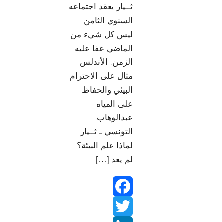
e
t
ثــيار يعقد اجتماعه
s
السنوي الثامن
ليس كل شيء من
s
الماضي عفا عليه
الزمن. الأندلس
مثال على الاحترام
البيئي والحفاظ
على المياه
عبدالوهاب
التونسي ـ ثــيار
لماذا علم البيئة؟
لم يعد […]
F