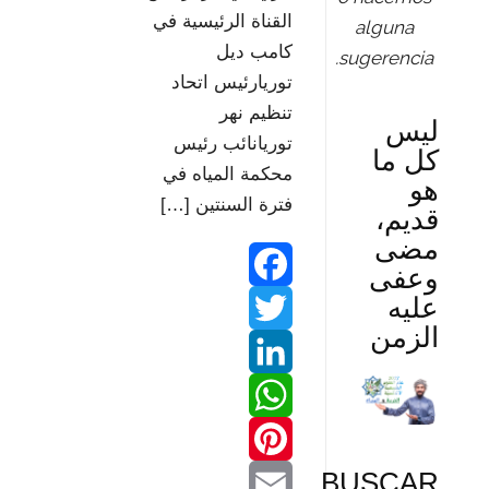
القناة الرئيسية في
alguna
كامب ديل
sugerencia.
توريارئيس اتحاد
تنظيم نهر
ليس
توريانائب رئيس
كل ما
محكمة المياه في
هو
فترة السنتين […]
قديم،
مضى
وعفى
عليه
F
الزمن
T
a
w
L
c
W
e
i
i
BUSCAR
b
P
n
h
t