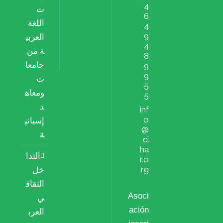
4
ت
6
اللغة
4
9
العربي
4
ة من
8
جامعا
9
9
ت
5
ومعاه
5
د
inf
o
إسباني
@
ة
ci
ha
التدا
r.o
rg
خل
الثقاف
Asoci
ي
ación
العرب