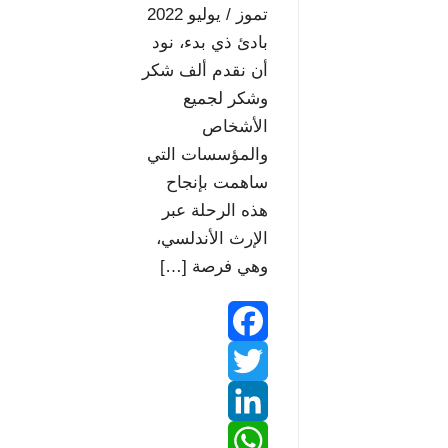
e
t
تموز / يوليو 2022
s
بادئ ذي بدء، نود
أن نقدم ألف شكر
s
وشكر لجميع
الأشخاص
والمؤسسات التي
ساهمت بإنجاح
هذه الرحلة عبر
الإرث الأندلسي،
وهي فرصة […]
F
T
a
w
L
c