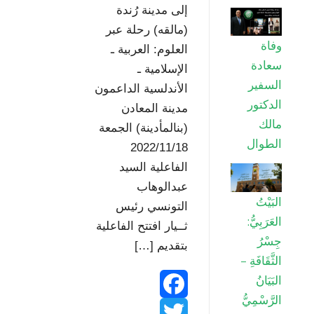
s
إلى مدينة رُندة
(مالقه) رحلة عبر
s
وفاة
العلوم: العربية ـ
سعادة
الإسلامية ـ
السفير
الأندلسية الداعمون
الدكتور
مدينة المعادن
مالك
(بنالمأدينة) الجمعة
الطوال
2022/11/18
الفاعلية السيد
عبدالوهاب
البَيْتُ
التونسي رئيس
العَرَبِيُّ:
ثــيار افتتح الفاعلية
جِسْرُ
بتقديم […]
الثَّقَافَةِ –
البَيَانُ
الرَّسْمِيُّ
F