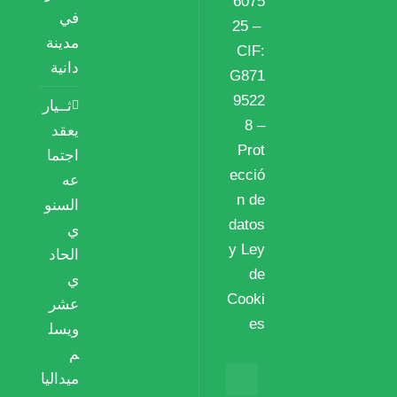
6075
في
25 –
مدينة
CIF:
دانية
G871
9522
ثــيار
8 –
يعقد
Prot
اجتما
ecció
عه
n de
السنو
datos
ي
y Ley
الحاد
de
ي
Cooki
عشر
es
ويسل
م
ميداليا