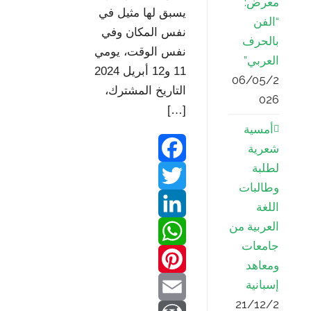
معرض:
يسبق لها مثيل في
“الفن
نفس المكان وفي
بالحرف
نفس الوقت، يومي
العربي”
11 و12 أبريل 2024
06/05/2
التاريخ المشترك،
026
[…]
أمسية
شعرية
لطلبة
F
وطالبات
T
a
اللغة
العربية من
w
L
c
جامعات
W
e
i
i
ومعاهد
إسبانية
b
P
n
h
t
21/12/2