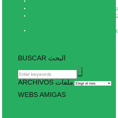
XII reunión anual de CIHAR
Visita a la Escuela de Traductores de Toled
Éxito rotundo del recital «Poesía floral» de
en Espacio Ronda de Madrid
3ª Gira musical: Ronda y Vélez-Málaga vibra
la magia de la música andalusí
BUSCAR البحث
ARCHIVOS ملفات
Archivos
ملفات
WEBS AMIGAS