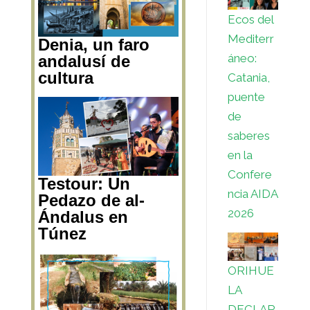
Ecos del
Mediterr
Denia, un faro
áneo:
andalusí de
cultura
Catania,
puente
de
saberes
en la
Confere
Testour: Un
ncia AIDA
Pedazo de al-
2026
Ándalus en
Túnez
ORIHUE
LA
DECLAR