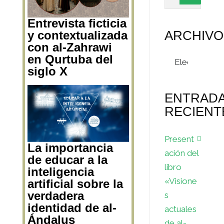
Entrevista ficticia
ARCHIVO
y contextualizada
con al-Zahrawi
Archivos
en Qurtuba del
siglo X
ENTRAD
RECIENT
Present
La importancia
ación del
de educar a la
libro
inteligencia
«Visione
artificial sobre la
verdadera
s
identidad de al-
actuales
Ándalus
de al-