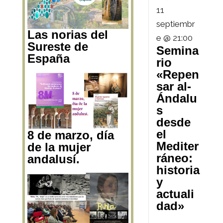
11
septiembr
Las norias del
e @ 21:00
Sureste de
Semina
España
rio
«Repen
sar al-
Ándalu
s
desde
el
8 de marzo, día
Mediter
de la mujer
ráneo:
andalusí.
historia
y
actuali
dad»