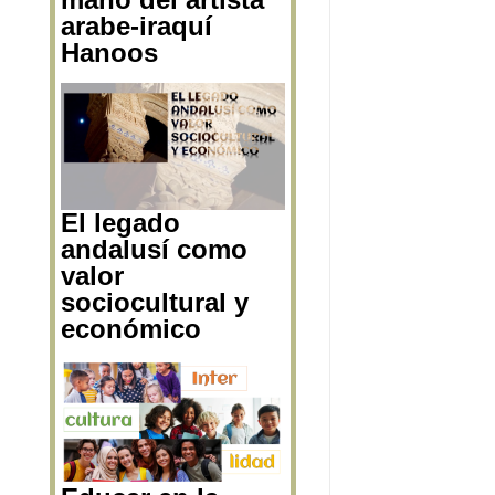
Shahrezade en el
Real Jardín
Botánico de la
mano del artista
arabe-iraquí
Hanoos
El legado
andalusí como
valor
sociocultural y
económico