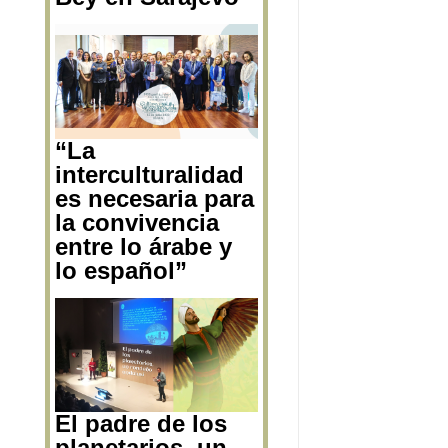
andalusíes en la
biblioteca de
Gazi Husrev –
Bey en Sarajevo
“La
interculturalidad
es necesaria para
la convivencia
entre lo árabe y
lo español”