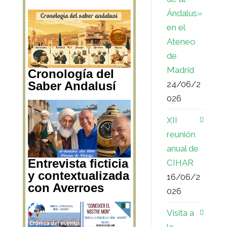
Ándalus»
en el
Ateneo
de
Madrid
Cronología del
24/06/2
Saber Andalusí
026
XII
reunión
anual de
Entrevista ficticia
CIHAR
y contextualizada
16/06/2
con Averroes
026
Visita a
la