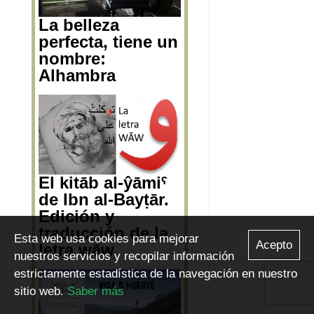
La belleza
perfecta, tiene un
nombre:
Alhambra
Esta web usa cookies para mejorar
El kitāb al-ŷāmiˁ
Acepto
nuestros servicios y recopilar información
de Ibn al-Bayṭār.
estrictamente estadística de la navegación en nuestro
Edición y
traducción de la
sitio web.
Saber más
letra wāw