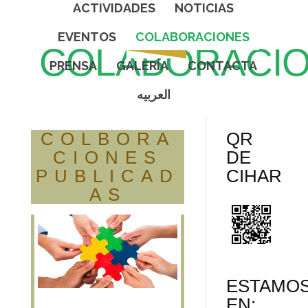
ACTIVIDADES
NOTICIAS
EVENTOS
COLABORACIONES
COLABORACI
PRENSA
GALERÍA
CONTACTA
العربيه
COLBORA
QR
CIONES
DE
PUBLICAD
CIHAR
AS
ESTAMO
EN: