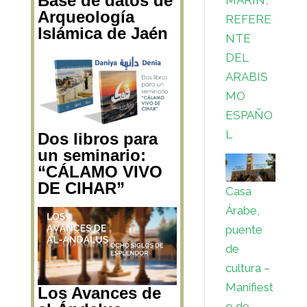
Base de datos de
Arqueología
REFERE
Islámica de Jaén
NTE
DEL
ARABIS
MO
ESPAÑO
L
Dos libros para
un seminario:
“CÁLAMO VIVO
DE CIHAR”
Casa
Árabe,
puente
de
cultura –
Manifiest
Los Avances de
o de