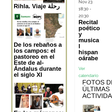
Nov
23
Rihla. Viaje رحلة
18:30
-
20:30
Recital
poético
y
musica
De los rebaños a
l
los campos: el
hispan
pastoreo en el
oárabe
Este de al-
Ándalus durante
Ver
el siglo XI
calendario
FOTOS D
ÚLTIMAS
ACTIVID