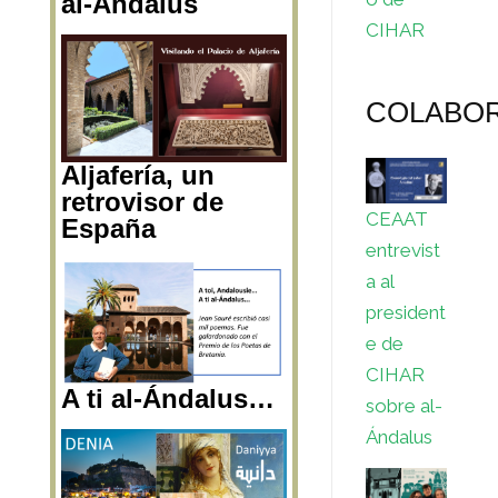
al-Ándalus
CIHAR
COLABO
Aljafería, un
retrovisor de
CEAAT
España
entrevist
a al
president
e de
CIHAR
A ti al-Ándalus…
sobre al-
Ándalus