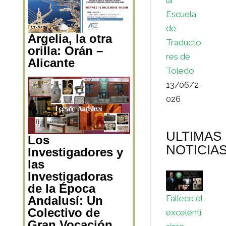
Escuela
de
Argelia, la otra
Traducto
orilla: Orán –
res de
Alicante
Toledo
13/06/2
026
ULTIMAS
Los
NOTICIA
Investigadores y
las
Investigadoras
de la Época
Fallece el
Andalusí: Un
Colectivo de
excelentí
Gran Vocación