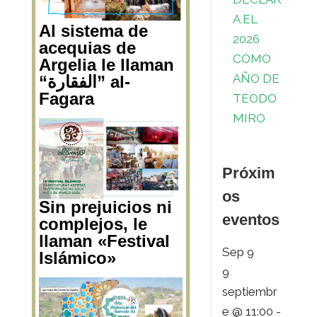
A EL
Al sistema de
2026
acequias de
COMO
Argelia le llaman
AÑO DE
“الفقارة” al-
Fagara
TEODO
MIRO
Próxim
os
Sin prejuicios ni
eventos
complejos, le
llaman «Festival
Sep
9
Islámico»
9
septiembr
e @ 11:00
-