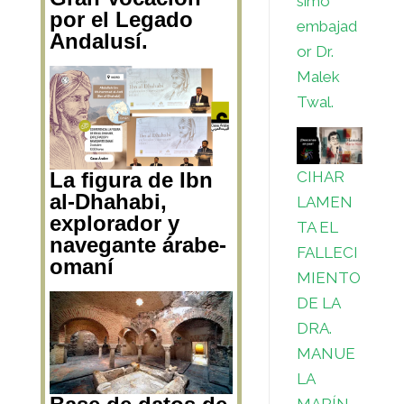
simo
por el Legado
embajad
Andalusí.
or Dr.
Malek
Twal.
CIHAR
La figura de Ibn
al-Dhahabi,
LAMEN
explorador y
TA EL
navegante árabe-
FALLECI
omaní
MIENTO
DE LA
DRA.
MANUE
LA
MARÍN,