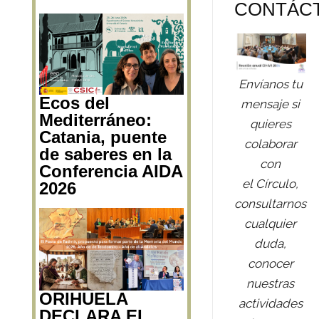
CONTÁC
Envíanos tu
Ecos del
mensaje si
Mediterráneo:
quieres
Catania, puente
colaborar
de saberes en la
con
Conferencia AIDA
el Círculo,
2026
consultarnos
cualquier
duda,
conocer
nuestras
ORIHUELA
actividades
DECLARA EL