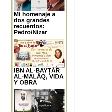
Mi homenaje a
dos grandes
recuerdos:
Pedro/Nizar
IBN AL-BAYṬĀR
AL-MALĀQ, VIDA
Y OBRA