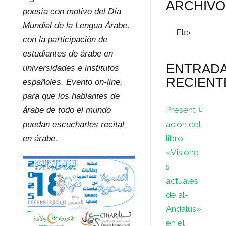
ARCHIVO
poesía con motivo del Día
Mundial de la Lengua Árabe,
Archivos
con la participación de
estudiantes de árabe en
ENTRAD
universidades e institutos
RECIENT
españoles. Evento on-line,
para que los hablantes de
Present
árabe de todo el mundo
ación del
puedan escucharles recital
libro
en árabe.
«Visione
s
actuales
de al-
Ándalus»
en el