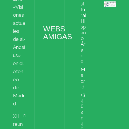
ul
«Visi
Archivos
tu
ملفات
ones
ral
Hi
actua
sp
WEBS
les
an
AMIGAS
o
de al-
Ár
Ándal
a
us»
b
e
en el
M
Aten
a
eo
dr
id
de
+3
Madri
4
d
6
4
XII
9
4
reuni