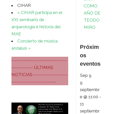
CIHAR
COMO
«
CIHAR participa en el
AÑO DE
XXI seminario de
TEODO
arqueología e historia del
MIRO
MAE
Concierto de música
Próxim
andalusí
»
os
-------------------------------
eventos
------------ ÚLTIMAS
NOTICIAS -------------------
Sep
9
-------------------------
9
septiembr
e @ 11:00
-
11
septiembr