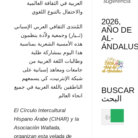
sugerencia.
العربية في الثقافة العالمية
والاحتفال بالتنوع اللغوي
2026,
المُنتدى الثقافي العربي الإسباني
AÑO DE
(ثــيار) وجمعية ولاّدة ينظمون
AL-
هذه الأمسية الشعرية بمناسبة
ÁNDALU
هذا اليوم بمشاركة طلبة
وطالبات اللغة العربية من
جامعات ومعاهد إسبانية على
شبكة الإنترنيت، كي يسمعهم
الناطقين باللغة العربية في جميع
BUSCAR
انحاء العالم
البحث
El Círculo Intercultural
Hispano Árabe (CIHAR) y la
Asociación Wallada,
organizan esta velada de