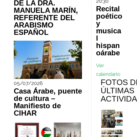
20:30
DE LA DRA.
Recital
MANUELA MARÍN,
poético
REFERENTE DEL
y
ARABISMO
musica
ESPAÑOL
l
hispan
oárabe
Ver
calendario
FOTOS D
05/07/2026
ÚLTIMAS
Casa Árabe, puente
de cultura –
ACTIVID
Manifiesto de
CIHAR