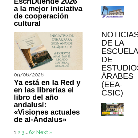
EscriDuende 2026
a la mejor iniciativa
de cooperación
cultural
NOTICIA
DE LA
ESCUEL
DE
ESTUDIO
ÁRABES
09/06/2026
Ya está en la Red y
(EEA-
en las librerías el
CSIC)
libro del año
andalusí:
«Visiones actuales
de al-Ándalus»
1
2
3
…
62
Next »