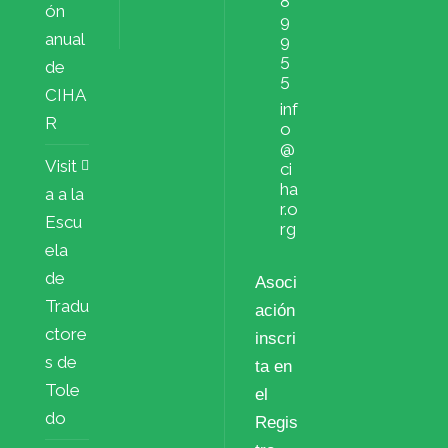
8
ón
9
anual
9
5
de
5
CIHA
inf
R
o
@
Visit
ci
ha
a a la
r.o
Escu
rg
ela
de
Asoci
Tradu
ación
ctore
inscri
s de
ta en
Tole
el
do
Regis