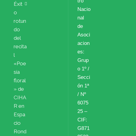
tro
Éxit
Nacio
o
nal
rotun
de
do
Asoci
del
acion
recita
es:
l
Grup
«Poe
o 1º /
sía
Secci
floral
ón 1ª
» de
/ Nº
CIHA
6075
R en
25 –
Espa
CIF:
cio
G871
Rond