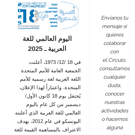
Envíanos tu
mensaje si
quieres
اليوم العالمي للغة
colaborar
العربية ـ 2025
con
el Círculo,
في 18 /12/ 1973، أعلنت
consultarnos
الجمعية العامة للأمم المتحدة
cualquier
اللغة العربية لغة رسمية للأمم
duda,
المتحدة. واعتباراً لهذا الإعلان،
conocer
يُحتفل يوم 18 كانون الأول/
nuestras
ديسمبر من كل عام باليوم
actividades
العالمي للغة العربية الذي أعلنته
o hacernos
اليونسكو في عام 2012، بهدف
alguna
الاعتراف بالمساهمة القيمة للغة