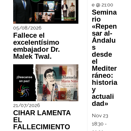
e @ 21:00
Semina
rio
«Repen
05/08/2026
sar al-
Fallece el
Ándalu
excelentísimo
s
embajador Dr.
desde
Malek Twal.
el
Mediter
ráneo:
historia
y
actuali
dad»
21/07/2026
CIHAR LAMENTA
Nov
23
EL
18:30
-
FALLECIMIENTO