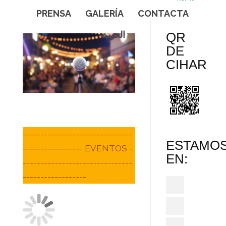
PRENSA
GALERÍA
CONTACTA
العربيه
QR
DE
CIHAR
-------------------------------
ESTAMO
----------------- EVENTOS -
EN:
-------------------------------
------------------