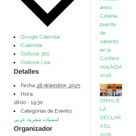
s
t
áneo:
s
i
Catania,
puente
r
de
Google Calendar
saberes
iCalendar
en la
Outlook 365
Confere
Outlook Live
ncia AIDA
Detalles
2026
Fecha:
18 diciembre, 2025
Hora:
ORIHUE
18:00 - 19:30
LA
Categorías de Evento:
DECLAR
عربي
,
امسيات شعرية
A EL
Organizador
2026