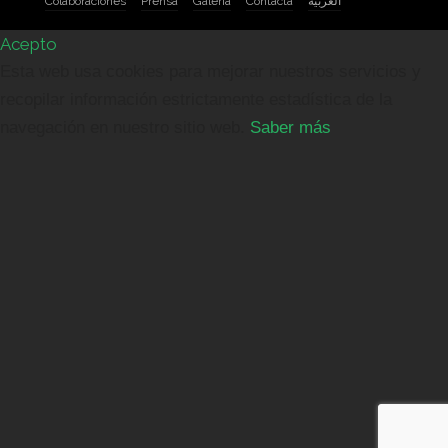
Colaboraciones
Prensa
Galería
Contacta
العربيه
Acepto
Esta web usa cookies para mejorar nuestros servicios y
recopilar información estrictamente estadística de la
navegación en nuestro sitio web.
Saber más