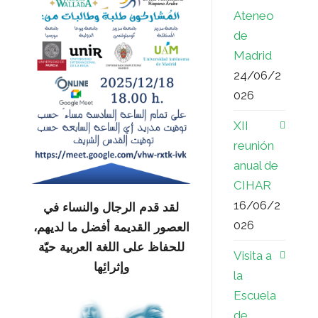
Ateneo
de
Madrid
24/06/2
026
XII
reunión
anual de
CIHAR
16/06/2
لقد قدم الرجال والنساء في
026
العصور القديمة أفضل ما لديهم،
للحفاظ على اللغة العربية حيّة
Visita a
وإثرائِها
la
Escuela
de