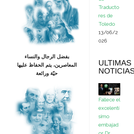
Traducto
res de
Toledo
13/06/2
026
بفضل الرجال والنساء
ULTIMAS
المعاصرين، يتم الحفاظ عليها
NOTICIA
حيّة ورائعة
Fallece el
excelentí
simo
embajad
or Dr.