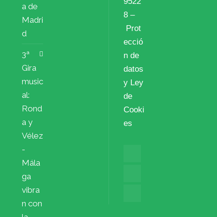
9522
a de
8 –
Madri
Prot
d
ecció
3ª
n de
Gira
datos
music
y Ley
al:
de
Rond
Cooki
a y
es
Vélez
-
Mála
ga
vibra
n con