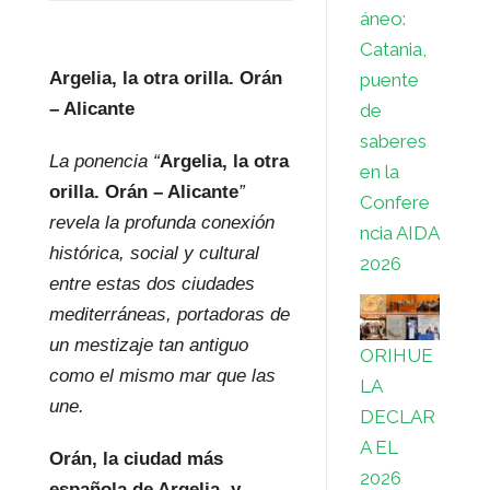
áneo:
Catania,
Argelia, la otra orilla. Orán
puente
– Alicante
de
saberes
La ponencia “
Argelia, la otra
en la
orilla. Orán – Alicante
”
Confere
revela la profunda conexión
ncia AIDA
histórica, social y cultural
2026
entre estas dos ciudades
mediterráneas, portadoras de
un mestizaje tan antiguo
ORIHUE
como el mismo mar que las
LA
une.
DECLAR
A EL
Orán, la ciudad más
2026
española de Argelia, y