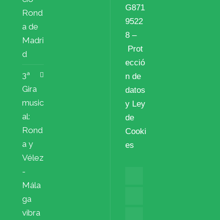
G871
Rond
9522
a de
8 –
Madri
Prot
d
ecció
3ª
n de
Gira
datos
music
y Ley
al:
de
Rond
Cooki
a y
es
Vélez
-
Mála
ga
vibra