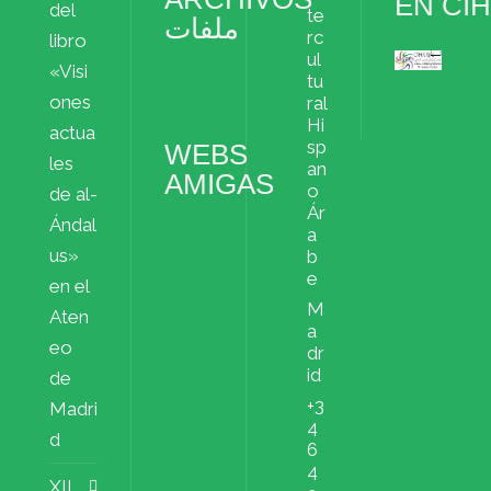
EN CI
del
te
ملفات
rc
libro
ul
«Visi
Archivos
tu
ملفات
ones
ral
Hi
actua
sp
WEBS
les
an
AMIGAS
o
de al-
Ár
Ándal
a
us»
b
e
en el
M
Aten
a
eo
dr
id
de
+3
Madri
4
d
6
4
XII