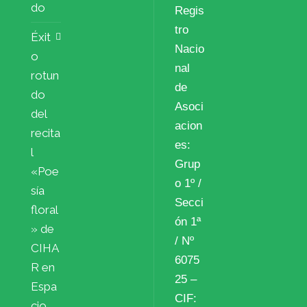
do
Regis
tro
Éxit
Nacio
o
nal
rotun
de
do
Asoci
del
acion
recita
es:
l
Grup
«Poe
o 1º /
sía
Secci
floral
ón 1ª
» de
/ Nº
CIHA
6075
R en
25 –
Espa
CIF:
cio