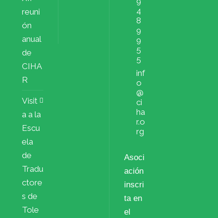
9
4
reuni
8
ón
9
anual
9
5
de
5
CIHA
inf
R
o
@
Visit
ci
ha
a a la
r.o
Escu
rg
ela
de
Asoci
Tradu
ación
ctore
inscri
s de
ta en
Tole
el