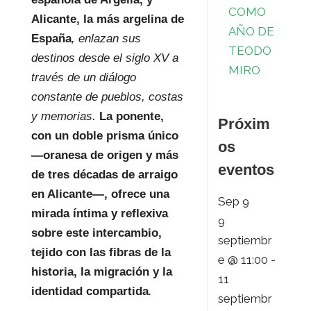
COMO
Alicante, la más argelina de
AÑO DE
España
, enlazan sus
TEODO
destinos desde el siglo XV a
MIRO
través de un diálogo
constante de pueblos, costas
y memorias.
La ponente,
Próxim
con un doble prisma único
os
—oranesa de origen y más
eventos
de tres décadas de arraigo
en Alicante—, ofrece una
Sep
9
mirada íntima y reflexiva
9
sobre este intercambio,
septiembr
tejido con las fibras de la
e @ 11:00
-
historia, la migración y la
11
identidad compartida
.
septiembr