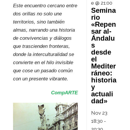
e @ 21:00
Este encuentro cercano entre
Semina
dos orillas no solo une
rio
territorios, sino también
«Repen
sar al-
almas, narrando una historia
Ándalu
de convivencias y diálogos
s
que trascienden fronteras,
desde
donde la interculturalidad se
el
convierte en el hilo invisible
Mediter
que cose un pasado común
ráneo:
historia
con un presente vibrante.
y
actuali
CompARTE
dad»
Nov
23
18:30
-
20:30