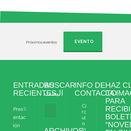
t
e
r
s
t
s
i
EVENTO
Próximos eventos
r
ENTRADAS
BUSCAR
INFO DE
HAZ CL
RECIENTES
البحث
CONTACTO
LA IM
PARA
Cí
RECIBI
Pres
rc
BOLET
entac
ul
“NOVE
o
ión
ARCHIVOS
In