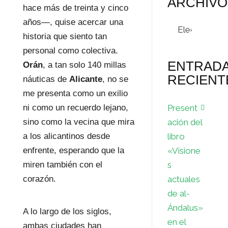
ARCHIVO
hace más de treinta y cinco
años—, quise acercar una
Archivos
historia que siento tan
personal como colectiva.
ENTRAD
Orán
, a tan solo 140 millas
RECIENT
náuticas de
Alicante
, no se
me presenta como un exilio
Present
ni como un recuerdo lejano,
ación del
sino como la vecina que mira
libro
a los alicantinos desde
«Visione
enfrente, esperando que la
s
miren también con el
actuales
corazón.
de al-
Ándalus»
A lo largo de los siglos,
en el
ambas ciudades han