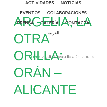
ACTIVIDADES
NOTICIAS
EVENTOS
COLABORACIONES
ARGELIA, LA
PRENSA
GALERÍA
CONTACTA
العربيه
OTRA
ORILLA:
Home
Argelia, la otra orilla: Orán – Alicante
ORÁN –
ALICANTE