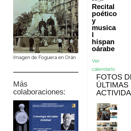
Recital
poético
y
musica
l
hispan
oárabe
Imagen de Foguera en Orán
Ver
calendario
FOTOS D
Más
ÚLTIMAS
colaboraciones:
ACTIVID