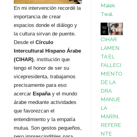
Malek
En mi intervención recordé la
Twal.
importancia de crear
espacios donde el diálogo y
la cultura sirvan de puente.
CIHAR
Desde el
Círculo
LAMEN
Intercultural Hispano Árabe
TA EL
(CIHAR)
, institución que
FALLECI
tengo el honor de ser su
MIENTO
vicepresidenta, trabajamos
DE LA
precisamente para eso:
DRA.
acercar
España
y el mundo
MANUE
árabe mediante actividades
LA
que favorezcan el
MARÍN,
entendimiento y la empatía
REFERE
mutua. Son gestos pequeños,
NTE
pero imprescindibles para