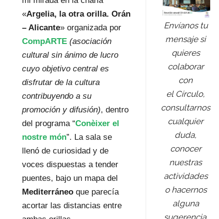
mi mirada en la charla
«
Argelia, la otra orilla. Orán
Envíanos tu
– Alicante
» organizada por
mensaje si
CompARTE
(asociación
quieres
cultural sin ánimo de lucro
colaborar
cuyo objetivo central es
con
disfrutar de la cultura
el Círculo,
contribuyendo a su
consultarnos
promoción y difusión)
, dentro
cualquier
del programa “
Conèixer el
duda,
nostre món
”. La sala se
conocer
llenó de curiosidad y de
nuestras
voces dispuestas a tender
actividades
puentes, bajo un mapa del
o hacernos
Mediterráneo
que parecía
alguna
acortar las distancias entre
sugerencia.