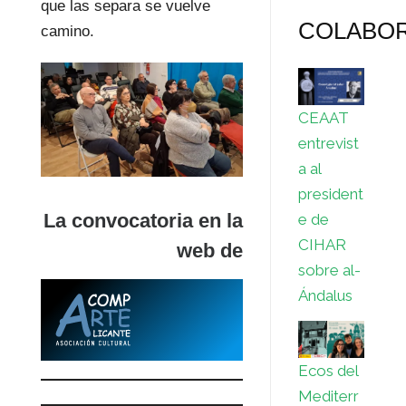
que las separa se vuelve
COLABO
camino.
CEAAT
entrevist
a al
president
La convocatoria en la
e de
CIHAR
web de
sobre al-
Ándalus
Ecos del
Mediterr