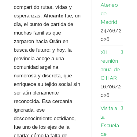
Ateneo
compartido rutas, vidas y
de
esperanzas.
Alicante
fue, un
Madrid
día, el punto de partida de
24/06/2
muchas familias que
026
zarparon hacia
Orán
en
busca de futuro; y hoy, la
XII
provincia acoge a una
reunión
comunidad argelina
anual de
numerosa y discreta, que
CIHAR
enriquece su tejido social sin
16/06/2
ser aún plenamente
026
reconocida. Esa cercanía
Visita a
ignorada, ese
la
desconocimiento cotidiano,
Escuela
fue uno de los ejes de la
de
charla: cómo la falta de