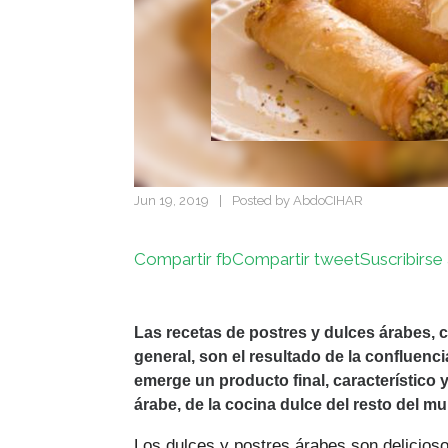
Jun 19, 2019
|
Posted by
AbdoCIHAR
Compartir fb
Compartir tweet
Suscribirse 
Las recetas de postres y dulces árabes,
general, son el resultado de la confluenci
emerge un producto final, característico y 
árabe, de la cocina dulce del resto del m
Los dulces y postres árabes son delicioso