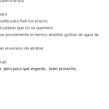
perficie lisa
ndro
ceite para freír los brazos
n (cuidado que no se quemen)
que previamente le hemos añadido gotitas de agua de
an el exceso de almíbar
r, pero poco que engorda , buen provecho.