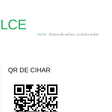
ULCE
Home
Brazos de señora, un dulce árabe
QR DE CIHAR