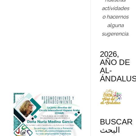
Medina, recibe el
actividades
diploma de la
o hacernos
mano de nuestro
alguna
presidente Don
sugerencia.
Abdo Tounsi
2026,
AÑO DE
AL-
ÁNDALU
BUSCAR
البحث