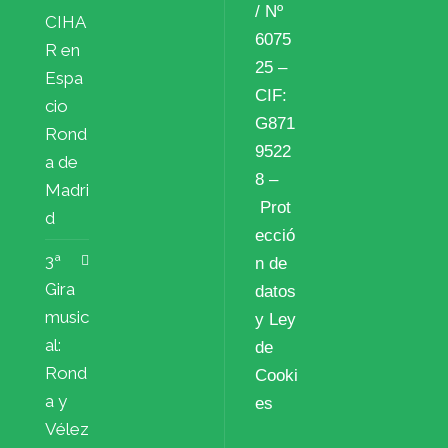
/ Nº
CIHA
6075
R en
25 –
Espa
CIF:
cio
G871
Rond
9522
a de
8 –
Madri
Prot
d
ecció
3ª
n de
Gira
datos
music
y Ley
al:
de
Rond
Cooki
a y
es
Vélez