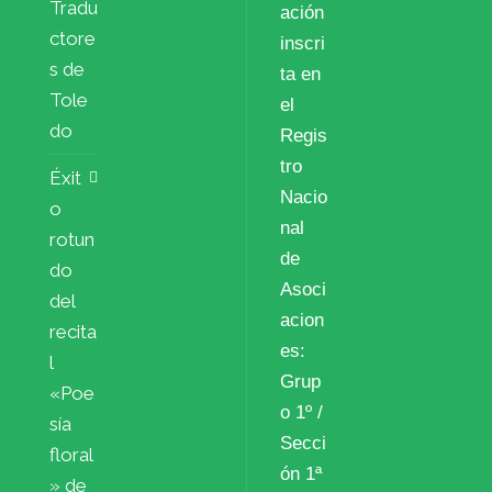
Tradu
ación
ctore
inscri
s de
ta en
Tole
el
do
Regis
tro
Éxit
Nacio
o
nal
rotun
de
do
Asoci
del
acion
recita
es:
l
Grup
«Poe
o 1º /
sía
Secci
floral
ón 1ª
» de