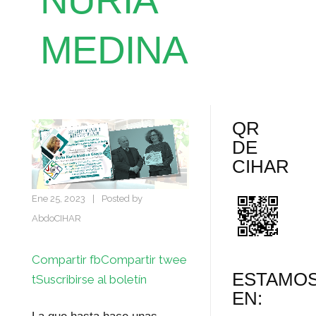
NURIA
MEDINA
QR
DE
CIHAR
Ene 25, 2023
|
Posted by
AbdoCIHAR
Compartir fb
Compartir twee
ESTAMO
t
Suscribirse al boletín
EN: