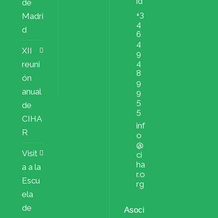
id
de
+3
Madri
4
d
6
4
XII
9
4
reuni
8
ón
9
anual
9
5
de
5
CIHA
inf
R
o
@
Visit
ci
ha
a a la
r.o
Escu
rg
ela
de
Asoci