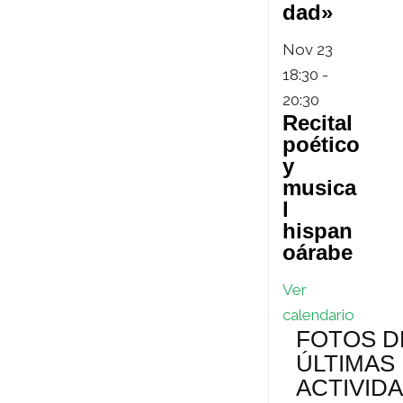
dad»
Nov
23
18:30
-
20:30
Recital
poético
y
musica
l
hispan
oárabe
Ver
calendario
FOTOS D
ÚLTIMAS
ACTIVID