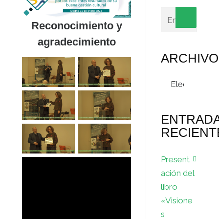
Reconocimiento y
agradecimiento
ARCHIVO
Archivos
ENTRAD
RECIENT
Present
ación del
libro
«Visione
s