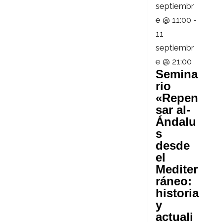
septiembr
e @ 11:00
-
11
septiembr
e @ 21:00
Semina
rio
«Repen
sar al-
Ándalu
s
desde
el
Mediter
ráneo:
historia
y
actuali