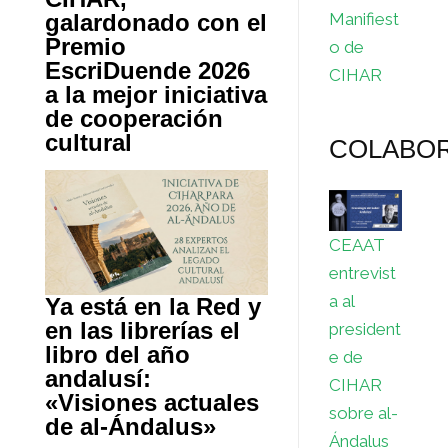
galardonado con el
Manifiest
Premio
o de
EscriDuende 2026
CIHAR
a la mejor iniciativa
de cooperación
cultural
COLABO
CEAAT
entrevist
a al
Ya está en la Red y
en las librerías el
president
libro del año
e de
andalusí:
CIHAR
«Visiones actuales
sobre al-
de al-Ándalus»
Ándalus