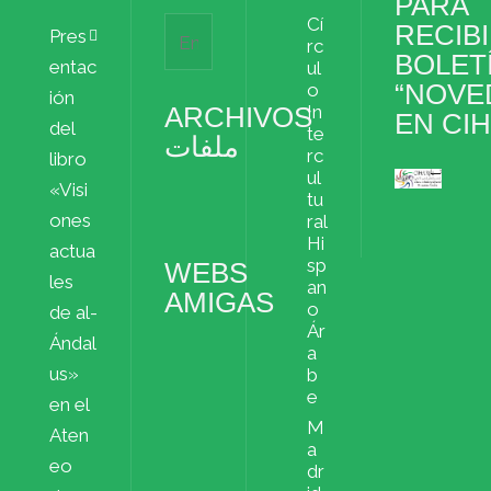
PARA
Cí
RECIBI
Pres
rc
BOLET
entac
ul
“NOVE
o
ión
ARCHIVOS
In
EN CI
del
te
ملفات
rc
libro
ul
«Visi
Archivos
tu
ملفات
ones
ral
Hi
actua
sp
WEBS
les
an
AMIGAS
o
de al-
Ár
Ándal
a
us»
b
e
en el
M
Aten
a
eo
dr