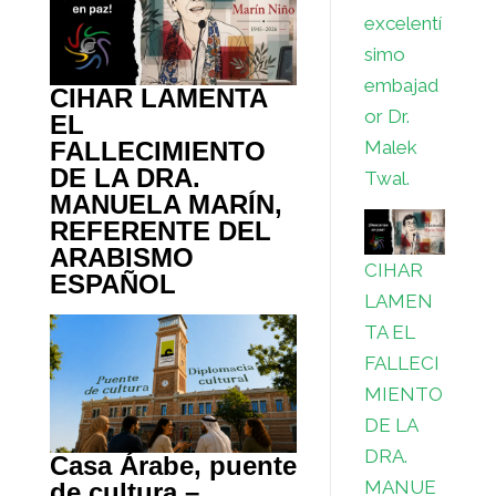
excelentí
simo
embajad
CIHAR LAMENTA
or Dr.
EL
FALLECIMIENTO
Malek
DE LA DRA.
Twal.
MANUELA MARÍN,
REFERENTE DEL
ARABISMO
CIHAR
ESPAÑOL
LAMEN
TA EL
FALLECI
MIENTO
DE LA
DRA.
Casa Árabe, puente
MANUE
de cultura –