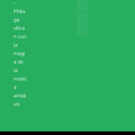
-
Mála
ga
vibra
n con
la
magi
a de
la
músic
a
andal
usí