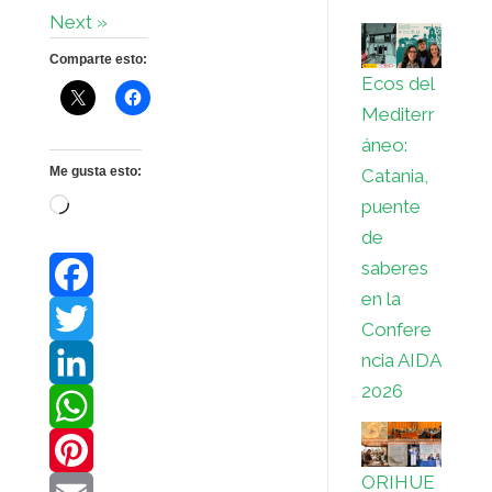
Next »
Comparte esto:
Ecos del
Mediterr
áneo:
Me gusta esto:
Catania,
puente
Cargando...
de
saberes
en la
F
Confere
ncia AIDA
a
T
2026
c
w
L
e
i
i
W
ORIHUE