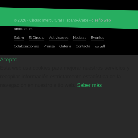
© 2026 · Círculo Intercultural Hispano-Árabe -
diseño web
amarcos.es
Salam
El Círculo
Actividades
Noticias
Eventos
Colaboraciones
Prensa
Galería
Contacta
العربيه
Acepto
Esta web usa cookies para mejorar nuestros servicios y
recopilar información estrictamente estadística de la
navegación en nuestro sitio web.
Saber más