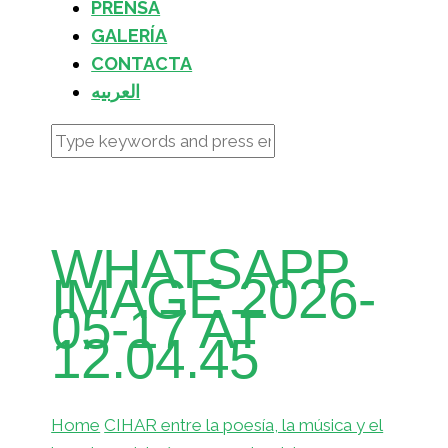
PRENSA
GALERÍA
CONTACTA
العربيه
WHATSAPP
IMAGE 2026-
05-17 AT
12.04.45
Home
CIHAR entre la poesía, la música y el