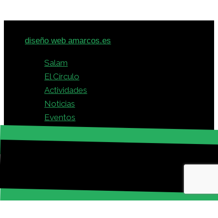
© 2026 · Círculo Intercultural Hispano-Árabe -
diseño web amarcos.es
Salam
El Círculo
Actividades
Noticias
Eventos
Colaboraciones
Prensa
Galería
Contacta
العربيه