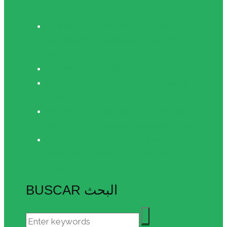
Presentación del libro «Visiones
actuales de al-Ándalus» en el Ateneo
de Madrid
XII reunión anual de CIHAR
Visita a la Escuela de Traductores de
Toledo
Éxito rotundo del recital «Poesía floral»
de CIHAR en Espacio Ronda de Madrid
3ª Gira musical: Ronda y Vélez-Málaga
vibran con la magia de la música
andalusí
BUSCAR البحث