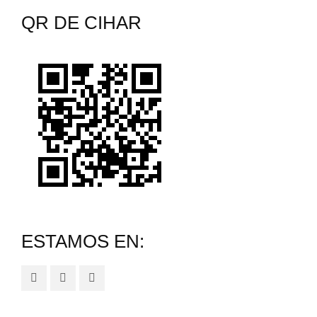
s
r
a
QR DE CIHAR
t
e
r
s
t
s
i
r
ESTAMOS EN: