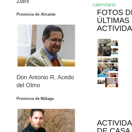
Ziani
calendario
FOTOS D
Provincia de Alicante
ÚLTIMAS
ACTIVID
Don Antonio R. Acedo
del Olmo
Provincia de Málaga
ACTIVID
DE CASA