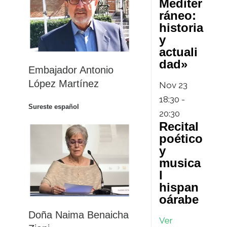
Mediter
ráneo:
historia
y
actuali
dad»
Embajador Antonio
López Martínez
Nov
23
18:30
-
Sureste español
20:30
Recital
poético
y
musica
l
hispan
oárabe
Doña Naima Benaicha
Ver