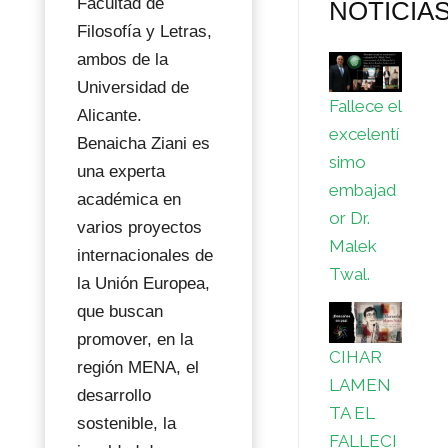
Facultad de
NOTICIA
Filosofía y Letras,
ambos de la
Universidad de
Fallece el
Alicante.
excelentí
Benaicha Ziani es
simo
una experta
embajad
académica en
or Dr.
varios proyectos
Malek
internacionales de
Twal.
la Unión Europea,
que buscan
promover, en la
CIHAR
región MENA, el
LAMEN
desarrollo
TA EL
sostenible, la
FALLECI