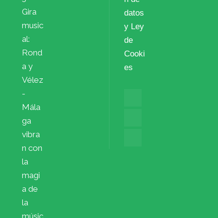
Gira
datos
music
y Ley
al:
de
Rond
Cooki
a y
es
Vélez
-
Mála
ga
vibra
n con
la
magi
a de
la
músic