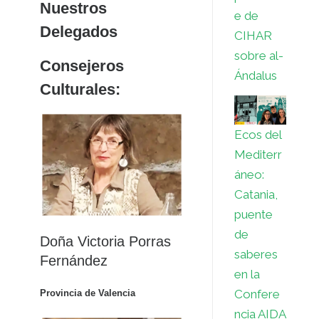
Nuestros
e de
Delegados
CIHAR
sobre al-
Consejeros
Ándalus
Culturales:
Ecos del
Mediterr
áneo:
Catania,
puente
de
Doña Victoria Porras
saberes
Fernández
en la
Confere
Provincia de Valencia
ncia AIDA