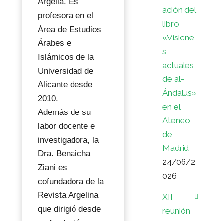
Argelia. Es
ación del
profesora en el
libro
Área de Estudios
«Visione
Árabes e
s
Islámicos de la
actuales
Universidad de
de al-
Alicante desde
Ándalus»
2010.
en el
Además de su
Ateneo
labor docente e
de
investigadora, la
Madrid
Dra. Benaicha
24/06/2
Ziani es
026
cofundadora de la
Revista Argelina
XII
que dirigió desde
reunión