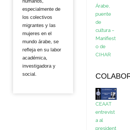
humanos,
Árabe,
especialmente de
puente
los colectivos
de
migrantes y las
cultura –
mujeres en el
Manifiest
mundo árabe, se
o de
refleja en su labor
CIHAR
académica,
investigadora y
social.
COLABO
CEAAT
entrevist
a al
president