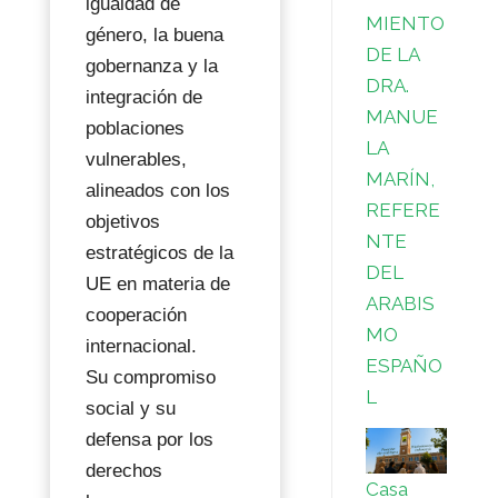
igualdad de
MIENTO
género, la buena
DE LA
gobernanza y la
DRA.
integración de
MANUE
poblaciones
LA
vulnerables,
MARÍN,
alineados con los
REFERE
objetivos
NTE
estratégicos de la
DEL
UE en materia de
ARABIS
cooperación
MO
internacional.
ESPAÑO
Su compromiso
L
social y su
defensa por los
derechos
Casa