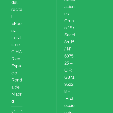
del
acion
recita
es:
l
Grup
«Poe
o 1º /
sía
Secci
floral
ón 1ª
» de
/ Nº
CIHA
6075
R en
25 –
Espa
CIF:
cio
G871
Rond
9522
a de
8 –
Madri
Prot
d
ecció
3ª
n de