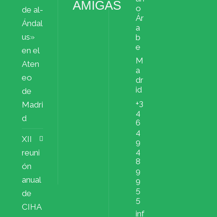
AMIGAS
o
de al-
Ár
Ándal
a
us»
b
e
en el
M
Aten
a
eo
dr
id
de
+3
Madri
4
d
6
4
XII
9
4
reuni
8
ón
9
anual
9
5
de
5
CIHA
inf