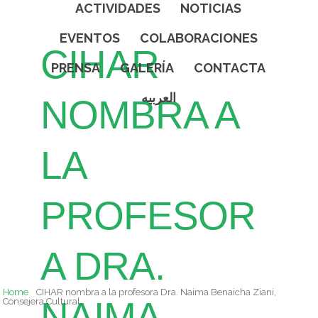
ACTIVIDADES
NOTICIAS
EVENTOS
COLABORACIONES
CIHAR
PRENSA
GALERÍA
CONTACTA
العربيه
NOMBRA A
LA
PROFESOR
A DRA.
Home
CIHAR nombra a la profesora Dra. Naima Benaicha Ziani,
NAIMA
Consejera Cultural.