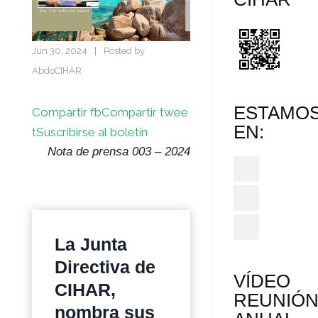
Jun 30, 2024
|
Posted by
AbdoCIHAR
ESTAMO
Compartir fb
Compartir twee
EN:
t
Suscribirse al boletín
Nota de prensa 003 – 2024
La Junta
Directiva de
VÍDEO
CIHAR,
REUNIÓ
nombra sus