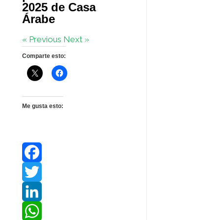
2025 de Casa
Árabe
« Previous
Next »
Comparte esto:
Me gusta esto:
F
a
T
c
w
L