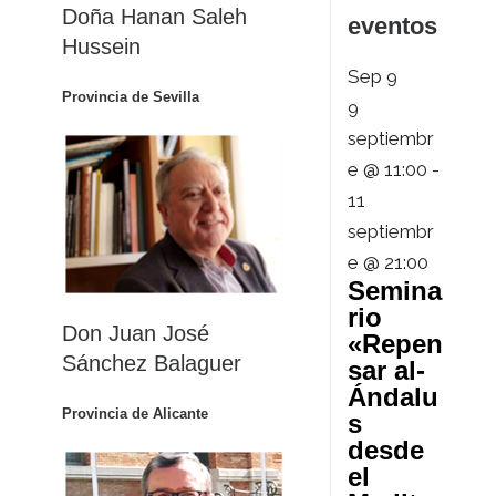
Doña Hanan Saleh
eventos
Hussein
Sep
9
Provincia de Sevilla
9
septiembr
e @ 11:00
-
11
septiembr
e @ 21:00
Semina
rio
Don Juan José
«Repen
Sánchez Balaguer
sar al-
Ándalu
Provincia de Alicante
s
desde
el