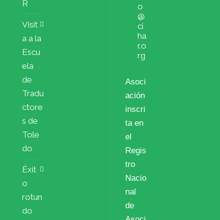
R
o
@
Visit
ci
ha
a a la
r.o
Escu
rg
ela
de
Asoci
Tradu
ación
ctore
inscri
s de
ta en
Tole
el
do
Regis
tro
Éxit
Nacio
o
nal
rotun
de
do
Asoci