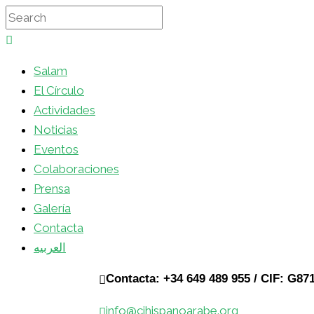
Salam
El Círculo
Actividades
Noticias
Eventos
Colaboraciones
Prensa
Galería
Contacta
العربيه
Contacta: +34 649 489 955 / CIF: G87
info@cihispanoarabe.org