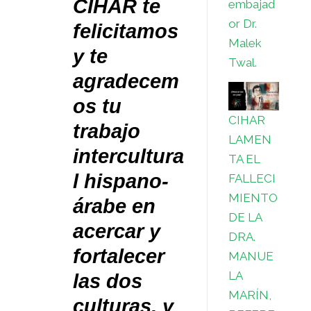
CIHAR te
embajad
or Dr.
felicitamos
Malek
y te
Twal.
agradecem
os tu
CIHAR
trabajo
LAMEN
intercultura
TA EL
l hispano-
FALLECI
MIENTO
árabe en
DE LA
acercar y
DRA.
fortalecer
MANUE
LA
las dos
MARÍN,
culturas, y