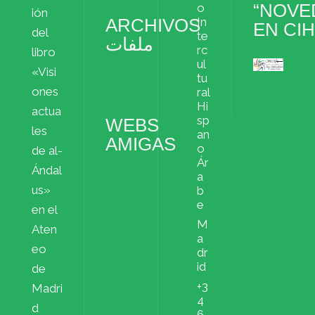
“NOVE
o
ión
ARCHIVOS
In
EN CI
del
te
ملفات
rc
libro
ul
«Visi
Archivos
tu
ملفات
ones
ral
Hi
actua
sp
WEBS
les
an
AMIGAS
o
de al-
Ár
Ándal
a
us»
b
e
en el
M
Aten
a
eo
dr
id
de
+3
Madri
4
d
6