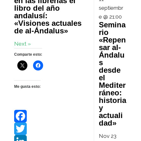
en las librerías el
libro del año
septiembr
andalusí:
e @ 21:00
«Visiones actuales
Semina
de al-Ándalus»
rio
«Repen
Next »
sar al-
Ándalu
Comparte esto:
s
desde
el
Mediter
Me gusta esto:
ráneo:
historia
y
actuali
dad»
F
Nov
23