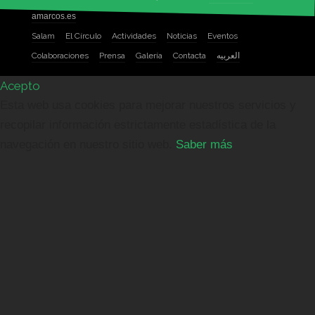
amarcos.es
Salam
El Círculo
Actividades
Noticias
Eventos
Colaboraciones
Prensa
Galería
Contacta
العربيه
Acepto
Esta web usa cookies para mejorar nuestros servicios y
recopilar información estrictamente estadística de la
navegación en nuestro sitio web.
Saber más