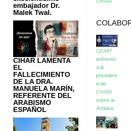
CIHAR
embajador Dr.
Malek Twal.
COLABO
CEAAT
entrevist
CIHAR LAMENTA
EL
a al
FALLECIMIENTO
president
DE LA DRA.
e de
MANUELA MARÍN,
CIHAR
REFERENTE DEL
sobre al-
ARABISMO
Ándalus
ESPAÑOL