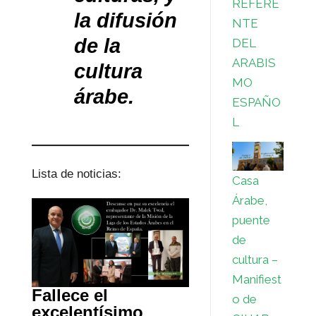
REFERE
la difusión
NTE
de la
DEL
ARABIS
cultura
MO
árabe.
ESPAÑO
L
Lista de noticias:
Casa
Árabe,
puente
de
cultura –
Manifiest
Fallece el
o de
excelentísimo