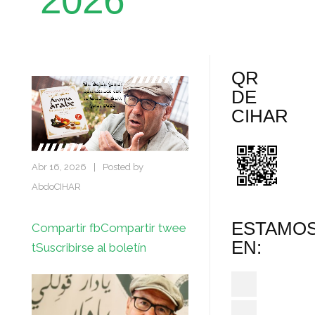
2026
QR
DE
CIHAR
Abr 16, 2026
|
Posted by
AbdoCIHAR
ESTAMO
Compartir fb
Compartir twee
EN:
t
Suscribirse al boletín