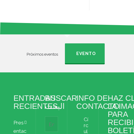
EVENTO
Próximos eventos
ENTRADAS
BUSCAR
INFO DE
HAZ CL
RECIENTES
البحث
CONTACTO
LA IM
PARA
Cí
RECIBI
Pres
rc
BOLET
entac
ul