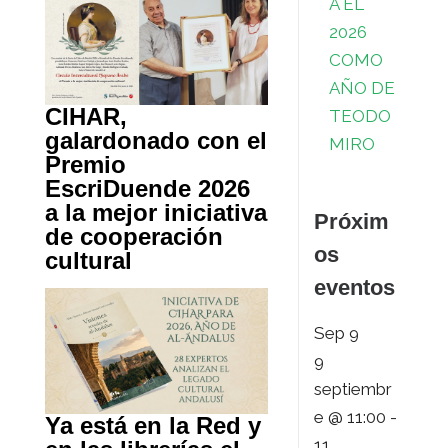
A EL
2026
COMO
AÑO DE
CIHAR,
TEODO
galardonado con el
MIRO
Premio
EscriDuende 2026
a la mejor iniciativa
Próxim
de cooperación
os
cultural
eventos
Sep
9
9
septiembr
e @ 11:00
-
Ya está en la Red y
11