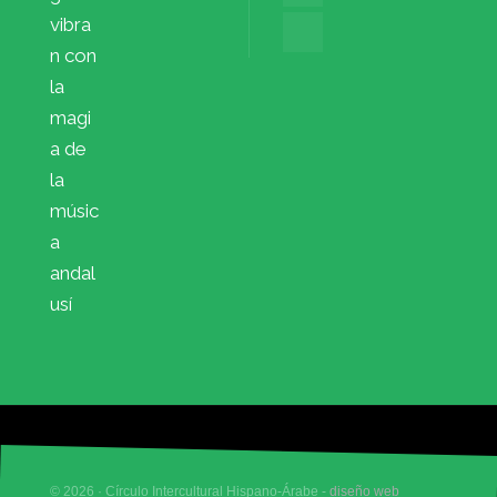
vibra
n con
la
magi
a de
la
músic
a
andal
usí
© 2026 · Círculo Intercultural Hispano-Árabe -
diseño web