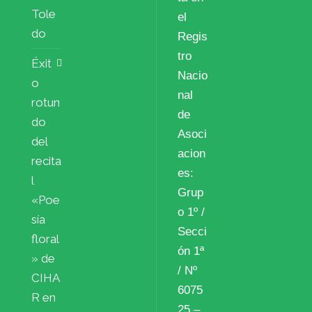
Tole
el
do
Regis
tro
Éxit
Nacio
o
nal
rotun
de
do
Asoci
del
acion
recita
es:
l
Grup
«Poe
o 1º /
sía
Secci
floral
ón 1ª
» de
/ Nº
CIHA
6075
R en
25 –