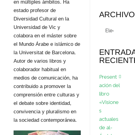
en múltiples ámbitos. Ha
estado profesor de
ARCHIVO
Diversidad Cultural en la
Archivos
Universidad de Vic y
colabora en el máster sobre
el Mundo Árabe e islámico de
ENTRAD
la Universitat de Barcelona.
RECIENT
Autor de varios libros y
colaborador habitual en
Present
medios de comunicación, ha
ación del
contribuido a promover la
libro
comprensión entre culturas y
«Visione
el debate sobre identidad,
s
convivencia y pluralismo en
actuales
la sociedad contemporánea.
de al-