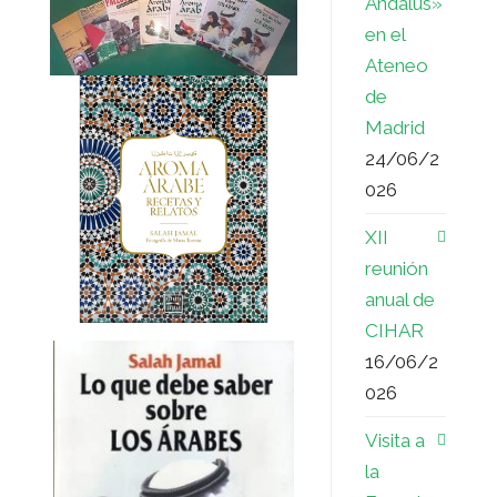
Ándalus»
en el
Ateneo
de
Madrid
24/06/2
026
XII
reunión
anual de
CIHAR
16/06/2
026
Visita a
la