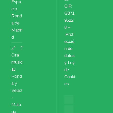
Espa
CIF:
cio
G871
Rond
9522
a de
8 –
Madri
Prot
d
ecció
3ª
n de
Gira
datos
music
y Ley
al:
de
Rond
Cooki
a y
es
Vélez
-
Mála
ga