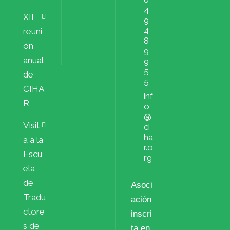
4
XII
9
4
reuni
8
ón
9
anual
9
5
de
5
CIHA
inf
R
o
@
Visit
ci
ha
a a la
r.o
Escu
rg
ela
de
Asoci
Tradu
ación
ctore
inscri
s de
ta en