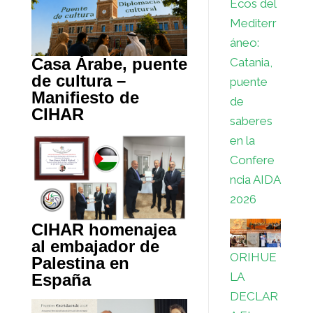
Ecos del
Mediterr
áneo:
Casa Árabe, puente
Catania,
de cultura –
puente
Manifiesto de
de
CIHAR
saberes
en la
Confere
ncia AIDA
2026
CIHAR homenajea
al embajador de
ORIHUE
Palestina en
LA
España
DECLAR