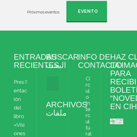
EVENTO
Próximos eventos
ENTRADAS
BUSCAR
INFO DE
HAZ CL
RECIENTES
البحث
CONTACTO
LA IM
PARA
Cí
RECIBI
Pres
rc
BOLET
entac
ul
“NOVE
o
ión
ARCHIVOS
In
EN CI
del
te
ملفات
rc
libro
ul
«Visi
Archivos
tu
ملفات
ones
ral