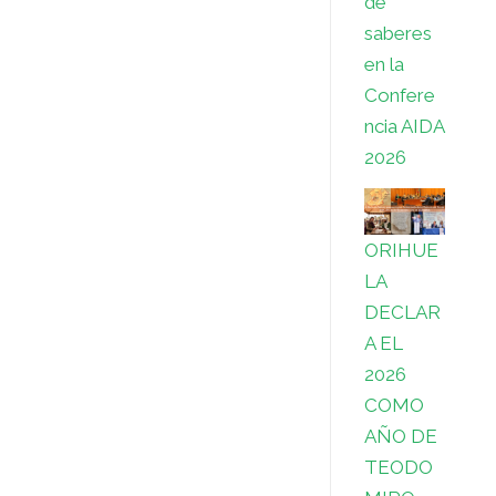
de
s
t
saberes
s
i
en la
r
Confere
ncia AIDA
2026
ORIHUE
LA
DECLAR
A EL
2026
COMO
AÑO DE
TEODO