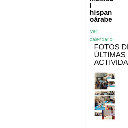
l
hispan
oárabe
Ver
calendario
FOTOS D
ÚLTIMAS
ACTIVID