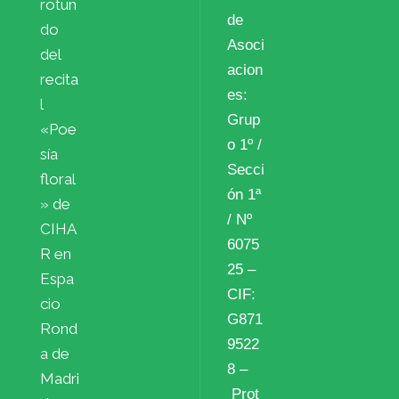
rotun
de
do
Asoci
del
acion
recita
es:
l
Grup
«Poe
o 1º /
sía
Secci
floral
ón 1ª
» de
/ Nº
CIHA
6075
R en
25 –
Espa
CIF:
cio
G871
Rond
9522
a de
8 –
Madri
Prot