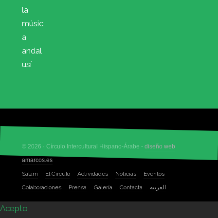
la
músic
a
andal
usí
© 2026 · Círculo Intercultural Hispano-Árabe -
diseño web
amarcos.es
Salam
El Círculo
Actividades
Noticias
Eventos
Colaboraciones
Prensa
Galería
Contacta
العربيه
Acepto