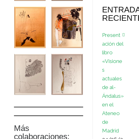
ENTRAD
RECIENT
Present
ación del
libro
«Visione
s
actuales
de al-
Ándalus»
en el
Ateneo
de
Más
Madrid
colaboraciones: