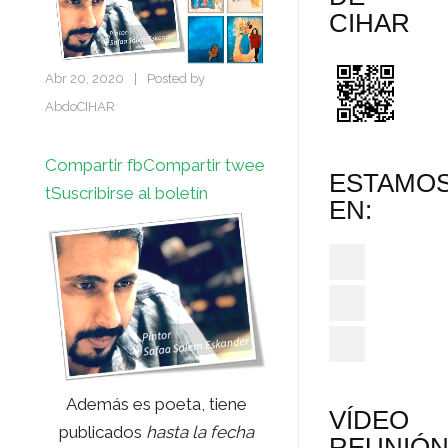
CIHAR
Abr 20, 2020
|
Posted by
AbdoCIHAR
Compartir fb
Compartir twee
ESTAMO
t
Suscribirse al boletín
EN:
Además es poeta, tiene
VÍDEO
publicados
hasta la fecha
REUNIÓ