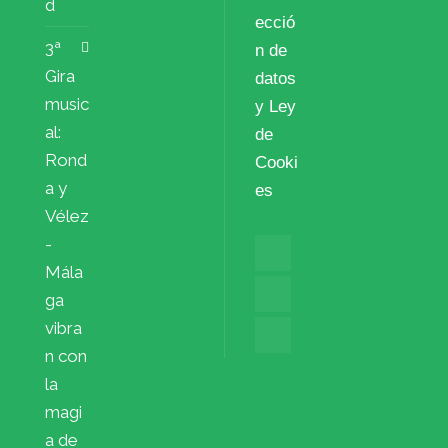
d
ecció
3ª
n de
Gira
datos
music
y Ley
al:
de
Rond
Cooki
a y
es
Vélez
-
Mála
ga
vibra
n con
la
magi
a de