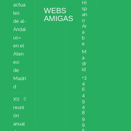
Hi
actua
sp
WEBS
les
an
AMIGAS
o
de al-
Ár
Ándal
a
us»
b
e
en el
M
Aten
a
eo
dr
id
de
+3
Madri
4
d
6
4
XII
9
4
reuni
8
ón
9
anual
9
5