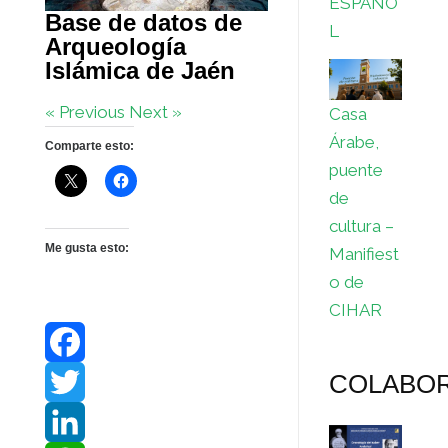
ESPAÑO
Base de datos de
L
Arqueología
Islámica de Jaén
« Previous
Next »
Casa
Árabe,
Comparte esto:
puente
de
cultura –
Me gusta esto:
Manifiest
o de
CIHAR
COLABO
F
a
T