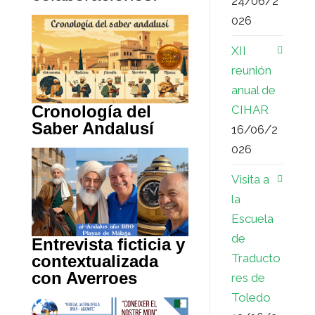
24/06/2
026
XII
reunión
anual de
Cronología del
CIHAR
Saber Andalusí
16/06/2
026
Visita a
la
Escuela
de
Entrevista ficticia y
Traducto
contextualizada
con Averroes
res de
Toledo