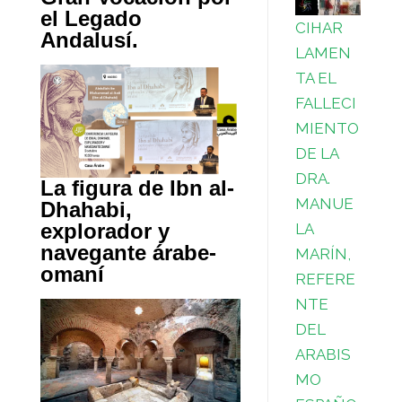
el Legado
CIHAR
Andalusí.
LAMEN
TA EL
FALLECI
MIENTO
DE LA
DRA.
La figura de Ibn al-
MANUE
Dhahabi,
explorador y
LA
navegante árabe-
MARÍN,
omaní
REFERE
NTE
DEL
ARABIS
MO