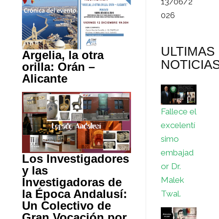
13/06/2
026
ULTIMAS
Argelia, la otra
NOTICIA
orilla: Orán –
Alicante
Fallece el
excelentí
simo
embajad
Los Investigadores
or Dr.
y las
Malek
Investigadoras de
la Época Andalusí:
Twal.
Un Colectivo de
Gran Vocación por