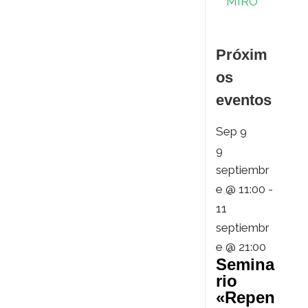
MIRO
Próxim
os
eventos
Sep
9
9
septiembr
e @ 11:00
-
11
septiembr
e @ 21:00
Semina
rio
«Repen