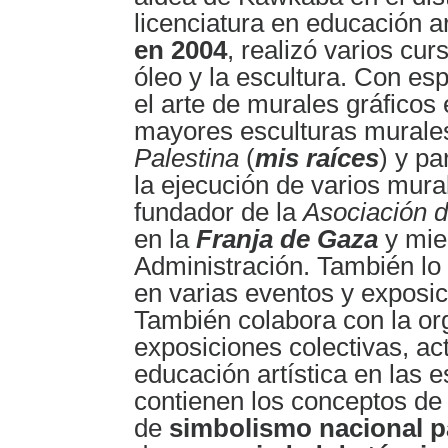
licenciatura en educación a
en 2004
, realizó varios cur
óleo y la escultura. Con esp
el arte de murales gráficos
mayores esculturas murales
Palestina
(
mis raíces
) y pa
la ejecución de varios mura
fundador de la
Asociación de
en la
Franja de Gaza
y mie
Administración. También lo
en varias eventos y exposic
También colabora con la org
exposiciones colectivas, ac
educación artística en las e
contienen los conceptos de 
de
simbolismo nacional pa