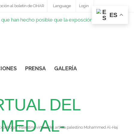
pción al boletín de CIHAR
Language
Login
ES
IONES
PRENSA
GALERÍA
RTUAL DEL
MED AL-
Expohogar-Palestino virtual del artista palestino Mohammed Al-Haj