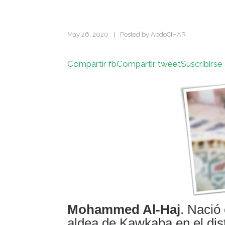
May 26, 2020
|
Posted by
AbdoCIHAR
Compartir fb
Compartir tweet
Suscribirse 
Mohammed Al-Haj
. Nació
aldea de Kawkaba en el dis