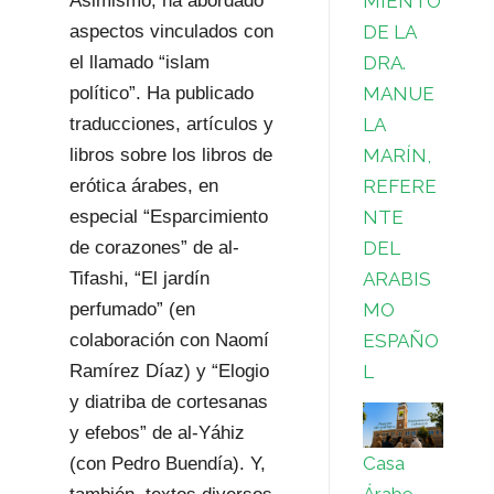
MIENTO
Asimismo, ha abordado
DE LA
aspectos vinculados con
DRA.
el llamado “islam
MANUE
político”. Ha publicado
LA
traducciones, artículos y
MARÍN,
libros sobre los libros de
REFERE
erótica árabes, en
NTE
especial “Esparcimiento
DEL
de corazones” de al-
ARABIS
Tifashi, “El jardín
MO
perfumado” (en
ESPAÑO
colaboración con Naomí
L
Ramírez Díaz) y “Elogio
y diatriba de cortesanas
y efebos” de al-Yáhiz
Casa
(con Pedro Buendía). Y,
Árabe,