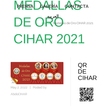
MEDALLAS
PRENSA
GALERÍA
CONTACTA
العربيه
DE ORO
Home
Medallas de Oro CIHAR 2021
CIHAR 2021
QR
DE
CIHAR
May 2, 2022
|
Posted by
AbdoCIHAR