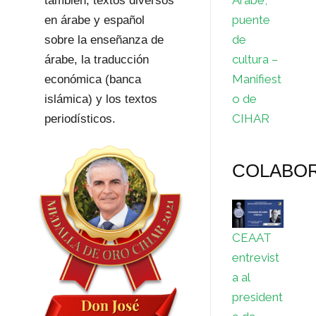
también, textos diversos
puente
en árabe y español
de
sobre la enseñanza de
cultura –
árabe, la traducción
Manifiest
económica (banca
o de
islámica) y los textos
CIHAR
periodísticos.
COLABO
CEAAT
entrevist
a al
president