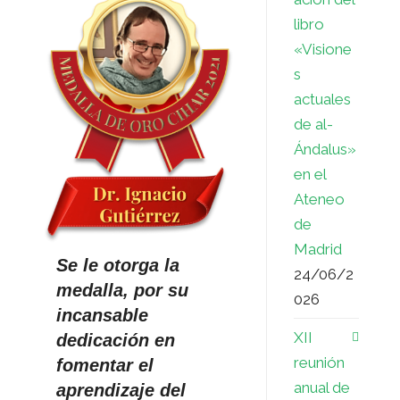
libro
«Visione
s
actuales
de al-
Ándalus»
en el
Ateneo
de
Madrid
Se le otorga la
24/06/2
medalla, por su
026
incansable
XII
dedicación en
reunión
fomentar el
anual de
aprendizaje del