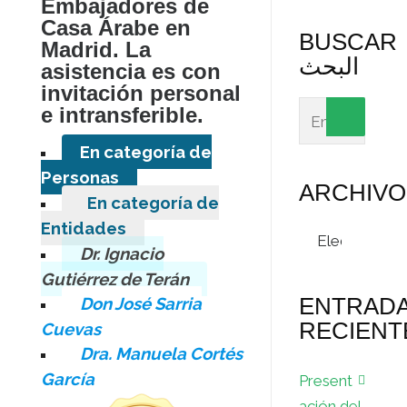
Embajadores de
Casa Árabe en
BUSCAR
Madrid. La
البحث
asistencia es con
invitación personal
e intransferible.
En categoría de
Personas
ARCHIVO
En categoría de
Entidades
Archivos
Dr. Ignacio
Gutiérrez de Terán
ENTRAD
Don José Sarria
RECIENT
Cuevas
Dra. Manuela Cortés
García
Present
ación del