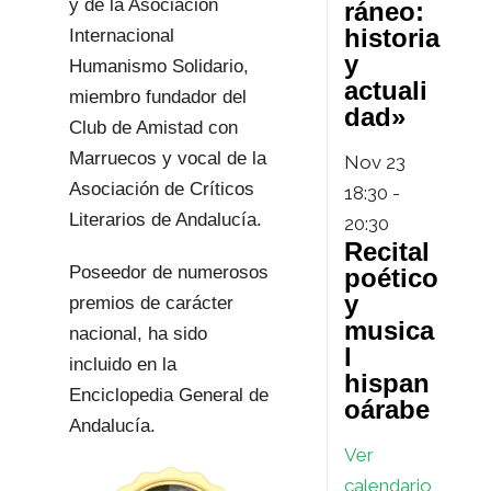
y de la Asociación
ráneo:
historia
Internacional
y
Humanismo Solidario,
actuali
miembro fundador del
dad»
Club de Amistad con
Marruecos y vocal de la
Nov
23
Asociación de Críticos
18:30
-
Literarios de Andalucía.
20:30
Recital
Poseedor de numerosos
poético
y
premios de carácter
musica
nacional, ha sido
l
incluido en la
hispan
Enciclopedia General de
oárabe
Andalucía.
Ver
calendario