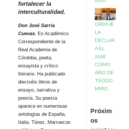
2026
fortalecer la
interculturalidad.
ORIHUE
Don José Sarria
LA
Cuevas.
Es Académico
DECLAR
Correspondiente de la
A EL
Real Academia de
2026
Córdoba, poeta,
COMO
ensayista y crítico
AÑO DE
literario. Ha publicado
TEODO
dieciséis libros de
MIRO
ensayo, narrativa y
poesía. Su poesía
aparece en numerosas
Próxim
antologías de España,
os
Italia, Túnez, Marruecos