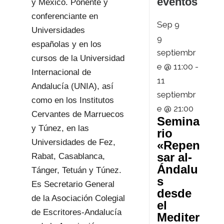
eventos
y México. Ponente y
conferenciante en
Sep
9
Universidades
9
españolas y en los
septiembr
cursos de la Universidad
e @ 11:00
-
Internacional de
11
Andalucía (UNIA), así
septiembr
como en los Institutos
e @ 21:00
Cervantes de Marruecos
Semina
y Túnez, en las
rio
Universidades de Fez,
«Repen
sar al-
Rabat, Casablanca,
Ándalu
Tánger, Tetuán y Túnez.
s
Es Secretario General
desde
de la Asociación Colegial
el
de Escritores-Andalucía
Mediter