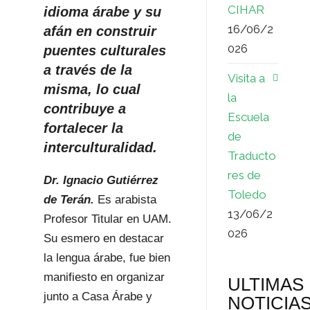
CIHAR
idioma árabe y su
16/06/2
afán en construir
026
puentes culturales
a través de la
Visita a
misma, lo cual
la
contribuye a
Escuela
fortalecer la
de
interculturalidad.
Traducto
res de
Dr. Ignacio Gutiérrez
Toledo
de Terán.
Es arabista
13/06/2
Profesor Titular en UAM.
026
Su esmero en destacar
la lengua árabe, fue bien
manifiesto en organizar
ULTIMAS
junto a Casa Árabe y
NOTICIA