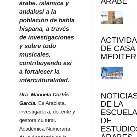
ÁRABE
árabe, islámica y
andalusí a la
población de habla
hispana, a través
de investigaciones
ACTIVID
y sobre todo
DE CASA
musicales,
MEDITE
contribuyendo así
a fortalecer la
interculturalidad.
NOTICIA
Dra. Manuela Cortés
DE LA
García
.
Es Arabista,
ESCUEL
investigadora, docente y
DE
gestora cultural.
ESTUDIO
Académica Numeraria
ÁRABES