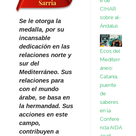
e de
CIHAR
sobre al-
Se le otorga la
Ándalus
medalla, por su
incansable
dedicación en las
Ecos del
relaciones norte y
Mediterr
sur del
áneo:
Mediterráneo. Sus
Catania,
relaciones para
puente
con el mundo
de
árabe, se basa en
saberes
la hermandad. Sus
en la
acciones en este
Confere
campo,
ncia AIDA
contribuyen a