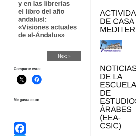
y en las librerías
el libro del año
ACTIVID
andalusí:
DE CASA
«Visiones actuales
MEDITE
de al-Ándalus»
Next »
NOTICIA
Comparte esto:
DE LA
ESCUEL
DE
ESTUDIO
Me gusta esto:
ÁRABES
(EEA-
CSIC)