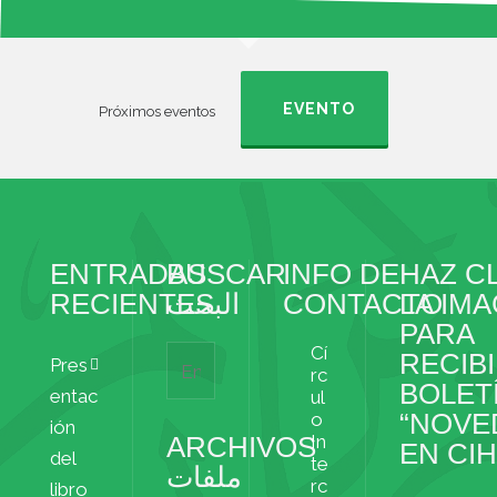
s
r
a
t
e
r
s
t
EVENTO
Próximos eventos
s
i
r
ENTRADAS
BUSCAR
INFO DE
HAZ CL
RECIENTES
البحث
CONTACTO
LA IM
PARA
Cí
RECIBI
Pres
rc
BOLET
entac
ul
“NOVE
o
ión
ARCHIVOS
In
EN CI
del
te
ملفات
rc
libro