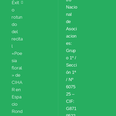
Éxit
Nacio
o
nal
rotun
de
do
Asoci
del
acion
recita
es:
l
Grup
«Poe
o 1º /
sía
Secci
floral
ón 1ª
» de
/ Nº
CIHA
6075
R en
25 –
Espa
CIF:
cio
G871
Rond
9522