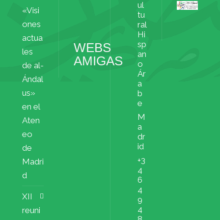
ul
«Visi
Archivos
tu
ملفات
ones
ral
Hi
actua
sp
WEBS
les
an
AMIGAS
o
de al-
Ár
Ándal
a
us»
b
e
en el
M
Aten
a
eo
dr
id
de
+3
Madri
4
d
6
4
XII
9
4
reuni
8