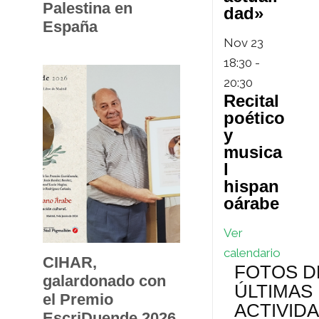
Palestina en
dad»
España
Nov
23
18:30
-
20:30
Recital
poético
y
musica
l
hispan
oárabe
Ver
calendario
CIHAR,
FOTOS D
galardonado con
ÚLTIMAS
el Premio
ACTIVID
EscriDuende 2026