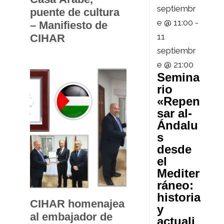
septiembr
puente de cultura
e @ 11:00
-
– Manifiesto de
11
CIHAR
septiembr
e @ 21:00
Semina
rio
«Repen
sar al-
Ándalu
s
desde
el
Mediter
ráneo:
historia
CIHAR homenajea
y
al embajador de
actuali