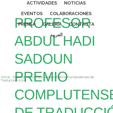
ACTIVIDADES
NOTICIAS
EVENTOS
COLABORACIONES
PROFESOR
PRENSA
GALERÍA
CONTACTA
العربيه
ABDUL HADI
SADOUN
PREMIO
Home
Profesor Abdul Hadi Sadoun Premio Complutenses de
Traducción 2025
COMPLUTENS
DE TRADUCCI