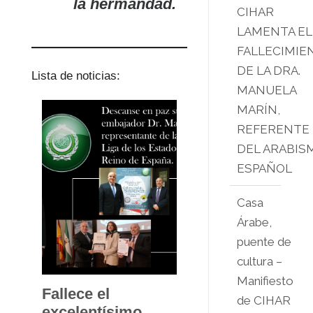
la hermandad.
CIHAR
LAMENTA EL
FALLECIMIE
DE LA DRA.
Lista de noticias:
MANUELA
MARÍN,
REFERENTE
DEL ARABIS
ESPAÑOL
Casa
Árabe,
puente de
cultura –
Manifiesto
Fallece el
de CIHAR
excelentísimo