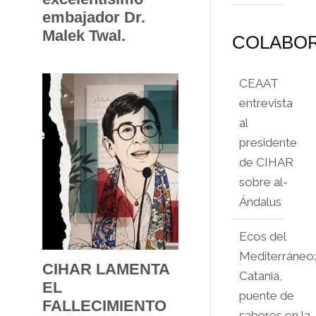
embajador Dr.
Malek Twal.
COLABO
CEAAT
entrevista
al
presidente
de CIHAR
sobre al-
Ándalus
Ecos del
Mediterráneo
CIHAR LAMENTA
Catania,
EL
puente de
FALLECIMIENTO
saberes en la