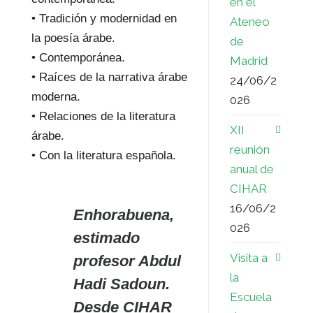
en el
• Tradición y modernidad en
Ateneo
la poesía árabe.
de
• Contemporánea.
Madrid
• Raíces de la narrativa árabe
24/06/2
moderna.
026
• Relaciones de la literatura
XII
árabe.
reunión
• Con la literatura española.
anual de
CIHAR
16/06/2
Enhorabuena,
026
estimado
Visita a
profesor Abdul
la
Hadi Sadoun.
Escuela
Desde CIHAR