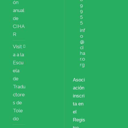
ón
9
anual
9
5
de
5
CIHA
inf
R
o
@
Visit
ci
ha
a a la
r.o
Escu
rg
ela
de
Asoci
Tradu
ación
ctore
inscri
s de
ta en
Tole
el
do
Regis
tro