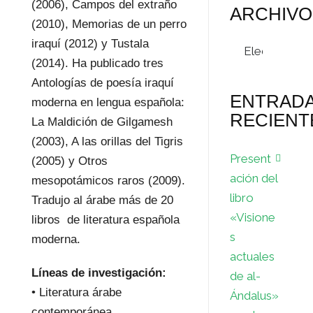
(2006), Campos del extraño
ARCHIVO
(2010), Memorias de un perro
Archivos
iraquí (2012) y Tustala
(2014). Ha publicado tres
Antologías de poesía iraquí
ENTRAD
moderna en lengua española:
RECIENT
La Maldición de Gilgamesh
(2003), A las orillas del Tigris
Present
(2005) y Otros
ación del
mesopotámicos raros (2009).
libro
Tradujo al árabe más de 20
«Visione
libros de literatura española
s
moderna.
actuales
Líneas de investigación:
de al-
• Literatura árabe
Ándalus»
contemporánea.