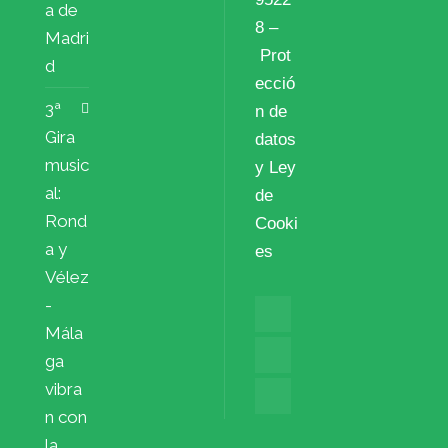
a de
8 –
Madri
Prot
d
ecció
3ª
n de
Gira
datos
music
y Ley
al:
de
Rond
Cooki
a y
es
Vélez
-
Mála
ga
vibra
n con
la