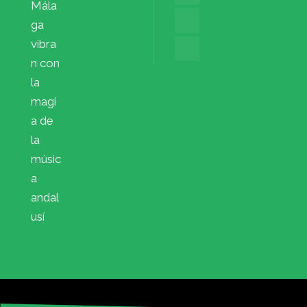
Mála
ga
vibra
n con
la
magi
a de
la
músic
a
andal
usí