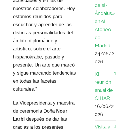
actividades y en las de
de al-
nuestros colaboradores. Hoy
Ándalus»
estamos reunidos para
en el
escuchar y aprender de las
Ateneo
distintas personalidades del
de
ámbito diplomático y
Madrid
artístico, sobre el arte
24/06/2
hispanoárabe, pasado y
026
presente. Un arte que marcó
y sigue marcando tendencias
XII
en todas las facetas
reunión
culturales.”
anual de
CIHAR
La Vicepresidenta y maestra
16/06/2
de ceremonia Doña
Nour
026
Larbi
después de dar las
Visita a
gracias
a los presentes