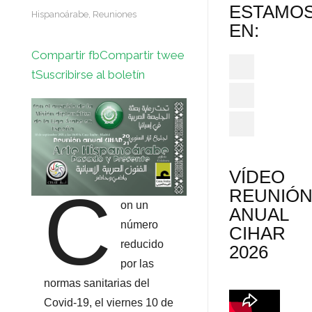
ESTAMO
Hispanoárabe
,
Reuniones
EN:
Compartir fb
Compartir twee
t
Suscribirse al boletín
VÍDEO
C
REUNIÓ
on un
ANUAL
número
CIHAR
reducido
2026
por las
normas sanitarias del
Covid-19, el viernes 10 de