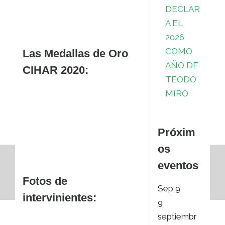
DECLAR
A EL
2026
COMO
Las Medallas de Oro
AÑO DE
CIHAR 2020:
TEODO
MIRO
Próxim
os
eventos
Fotos de
Sep
9
intervinientes:
9
septiembr