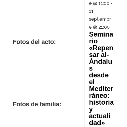
e @ 11:00
-
11
septiembr
e @ 21:00
Semina
rio
Fotos del acto:
«Repen
sar al-
Ándalu
s
desde
el
Mediter
ráneo:
historia
Fotos de familia:
y
actuali
dad»