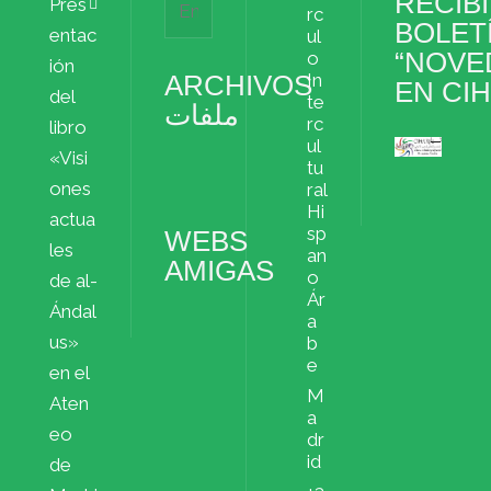
RECIBI
Pres
rc
BOLET
entac
ul
“NOVE
o
ión
ARCHIVOS
In
EN CI
del
te
ملفات
rc
libro
ul
«Visi
Archivos
tu
ملفات
ones
ral
Hi
actua
sp
WEBS
les
an
AMIGAS
o
de al-
Ár
Ándal
a
us»
b
e
en el
M
Aten
a
eo
dr
id
de