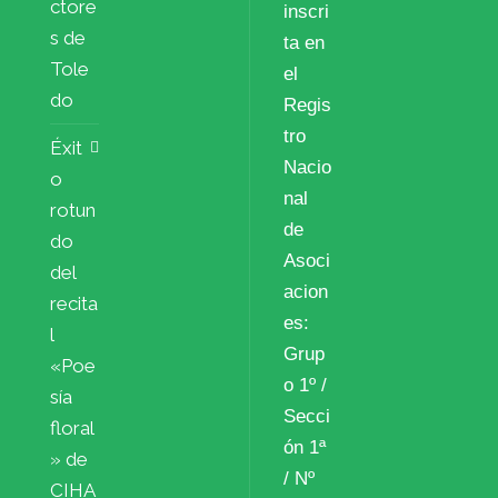
ctore
inscri
s de
ta en
Tole
el
do
Regis
tro
Éxit
Nacio
o
nal
rotun
de
do
Asoci
del
acion
recita
es:
l
Grup
«Poe
o 1º /
sía
Secci
floral
ón 1ª
» de
/ Nº
CIHA