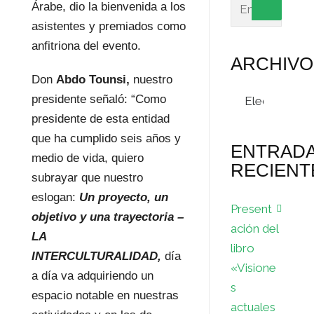
Árabe, dio la bienvenida a los
asistentes y premiados como
anfitriona del evento.
ARCHIVO
Don
Abdo Tounsi,
nuestro
Archivos
presidente señaló: “Como
presidente de esta entidad
que ha cumplido seis años y
ENTRAD
medio de vida, quiero
RECIENT
subrayar que nuestro
eslogan:
Un proyecto, un
Present
objetivo y una trayectoria –
ación del
LA
libro
INTERCULTURALIDAD,
día
«Visione
a día va adquiriendo un
s
espacio notable en nuestras
actuales