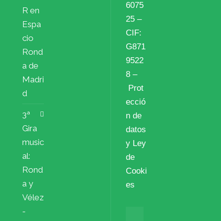
6075
R en
25 –
Espa
CIF:
cio
G871
Rond
9522
a de
8 –
Madri
Prot
d
ecció
3ª
n de
Gira
datos
music
y Ley
al:
de
Rond
Cooki
a y
es
Vélez
-