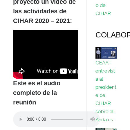
proyectó un vídeo de
o de
las actividades de
CIHAR
CIHAR 2020 – 2021:
COLABO
CEAAT
entrevist
a al
Este es el audio
president
completo de la
e de
reunión
CIHAR
sobre al-
Ándalus