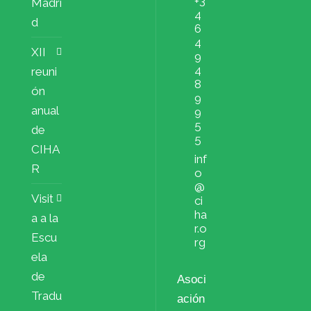
+3
Madri
4
d
6
4
XII
9
4
reuni
8
ón
9
anual
9
5
de
5
CIHA
inf
R
o
@
Visit
ci
ha
a a la
r.o
Escu
rg
ela
de
Asoci
Tradu
ación