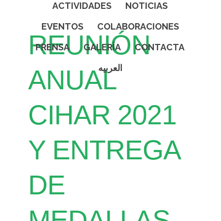
ACTIVIDADES
NOTICIAS
EVENTOS
COLABORACIONES
REUNIÓN
PRENSA
GALERÍA
CONTACTA
العربيه
ANUAL
CIHAR 2021
Y ENTREGA
DE
MEDALLAS