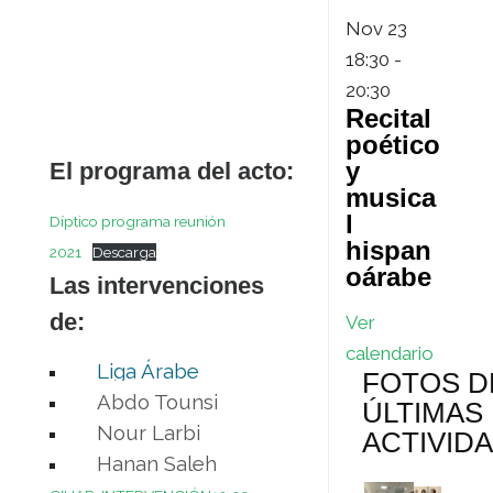
Nov
23
18:30
-
20:30
Recital
poético
y
El programa del acto:
musica
l
Díptico programa reunión
hispan
2021
Descarga
oárabe
Las intervenciones
de:
Ver
calendario
Liga Árabe
FOTOS D
Abdo Tounsi
ÚLTIMAS
Nour Larbi
ACTIVID
Hanan Saleh