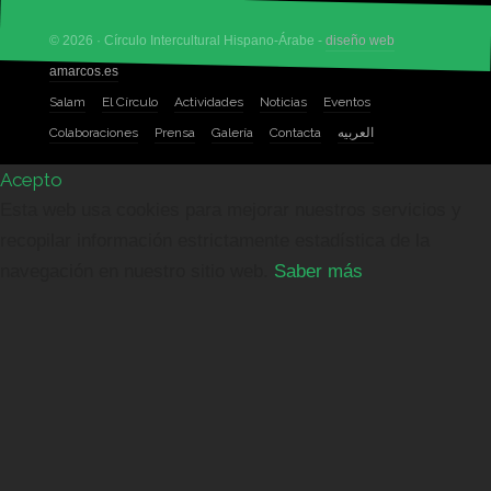
© 2026 · Círculo Intercultural Hispano-Árabe -
diseño web
amarcos.es
Salam
El Círculo
Actividades
Noticias
Eventos
Colaboraciones
Prensa
Galería
Contacta
العربيه
Acepto
Esta web usa cookies para mejorar nuestros servicios y
recopilar información estrictamente estadística de la
navegación en nuestro sitio web.
Saber más