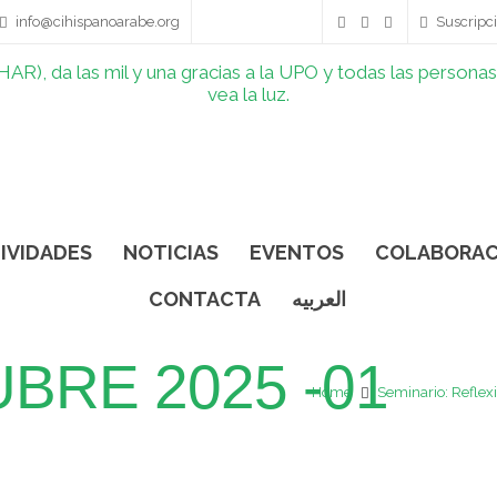
info@cihispanoarabe.org
Suscripci
IVIDADES
NOTICIAS
EVENTOS
COLABORAC
CONTACTA
العربيه
BRE 2025 -01
Home
Seminario: Reflexi