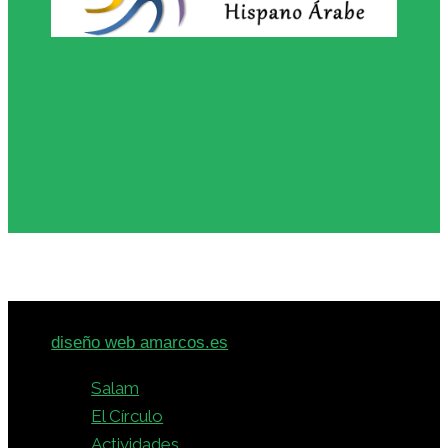
© 2026 · Círculo Intercultural Hispano-Árabe -
diseño web amarcos.es
Salam
El Círculo
Actividades