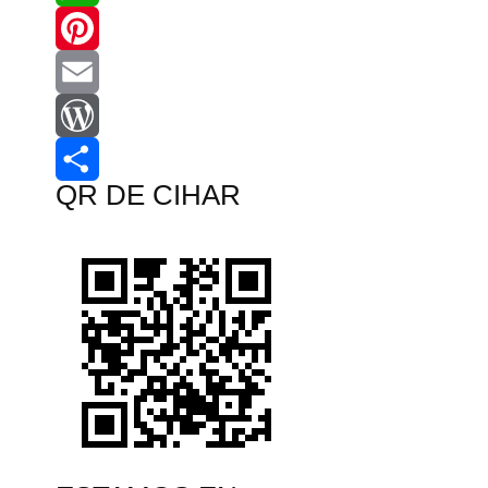
WhatsApp
Pinterest
Email
WordPress
QR DE CIHAR
Compartir