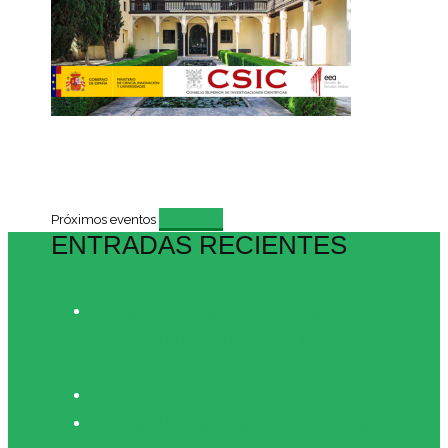
Evento
Próximos eventos
ENTRADAS RECIENTES
Presentación del libro «Visiones
actuales de al-Ándalus» en el Ateneo
de Madrid
XII reunión anual de CIHAR
Visita a la Escuela de Traductores de