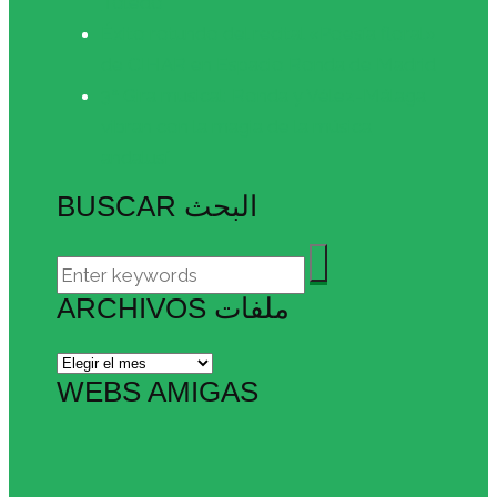
Toledo
Éxito rotundo del recital «Poesía floral»
de CIHAR en Espacio Ronda de Madrid
3ª Gira musical: Ronda y Vélez-Málaga
vibran con la magia de la música
andalusí
BUSCAR البحث
ARCHIVOS ملفات
Archivos
ملفات
WEBS AMIGAS