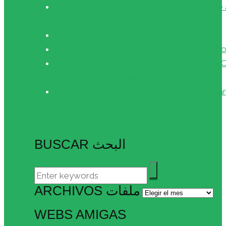
Presentación del libro «Visiones actuales de 
Ándalus» en el Ateneo de Madrid
XII reunión anual de CIHAR
Visita a la Escuela de Traductores de Toled
Éxito rotundo del recital «Poesía floral» de
en Espacio Ronda de Madrid
3ª Gira musical: Ronda y Vélez-Málaga vibra
la magia de la música andalusí
BUSCAR البحث
ARCHIVOS ملفات
Archivos
ملفات
WEBS AMIGAS