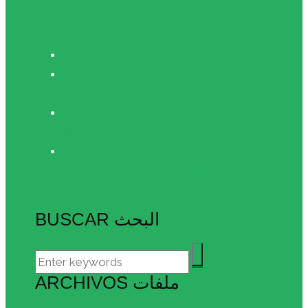
actuales de al-Ándalus» en el Ateneo
de Madrid
XII reunión anual de CIHAR
Visita a la Escuela de Traductores de
Toledo
Éxito rotundo del recital «Poesía floral»
de CIHAR en Espacio Ronda de Madrid
3ª Gira musical: Ronda y Vélez-Málaga
vibran con la magia de la música
andalusí
BUSCAR البحث
ARCHIVOS ملفات
Archivos
ملفات