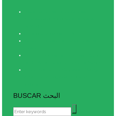
Presentación del libro «Visiones
actuales de al-Ándalus» en el Ateneo
de Madrid
XII reunión anual de CIHAR
Visita a la Escuela de Traductores de
Toledo
Éxito rotundo del recital «Poesía floral»
de CIHAR en Espacio Ronda de Madrid
3ª Gira musical: Ronda y Vélez-Málaga
vibran con la magia de la música
andalusí
BUSCAR البحث