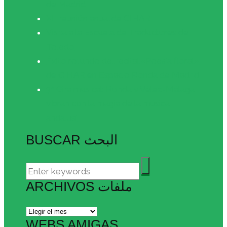
de Madrid
XII reunión anual de CIHAR
Visita a la Escuela de Traductores de
Toledo
Éxito rotundo del recital «Poesía floral»
de CIHAR en Espacio Ronda de Madrid
3ª Gira musical: Ronda y Vélez-Málaga
vibran con la magia de la música
andalusí
BUSCAR البحث
ARCHIVOS ملفات
Archivos
ملفات
WEBS AMIGAS