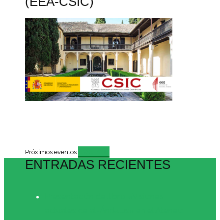
(EEA-CSIC)
Evento
Próximos eventos
ENTRADAS RECIENTES
Presentación del libro «Visiones
actuales de al-Ándalus» en el Ateneo