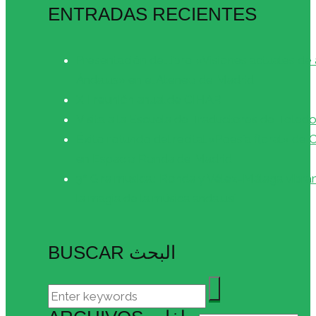
ENTRADAS RECIENTES
Presentación del libro «Visiones actuales de 
Ándalus» en el Ateneo de Madrid
XII reunión anual de CIHAR
Visita a la Escuela de Traductores de Toled
Éxito rotundo del recital «Poesía floral» de
en Espacio Ronda de Madrid
3ª Gira musical: Ronda y Vélez-Málaga vibra
la magia de la música andalusí
BUSCAR البحث