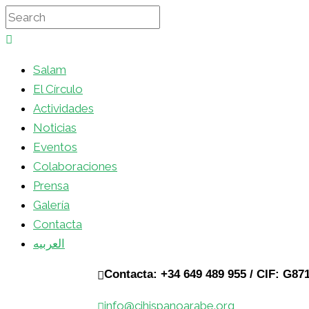
Salam
El Círculo
Actividades
Noticias
Eventos
Colaboraciones
Prensa
Galería
Contacta
العربيه
Contacta: +34 649 489 955 / CIF: G87
info@cihispanoarabe.org