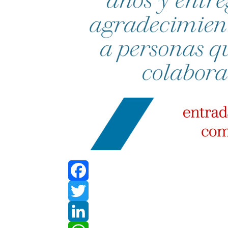
F
a
T