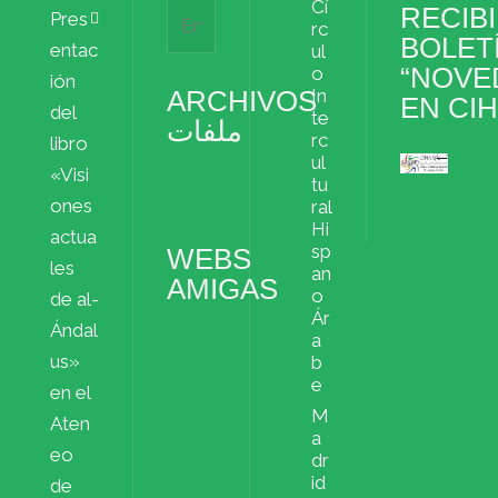
Cí
RECIBI
Pres
rc
BOLET
entac
ul
“NOVE
o
ión
ARCHIVOS
In
EN CI
del
te
ملفات
rc
libro
ul
«Visi
Archivos
tu
ملفات
ones
ral
Hi
actua
sp
WEBS
les
an
AMIGAS
o
de al-
Ár
Ándal
a
us»
b
e
en el
M
Aten
a
eo
dr
id
de