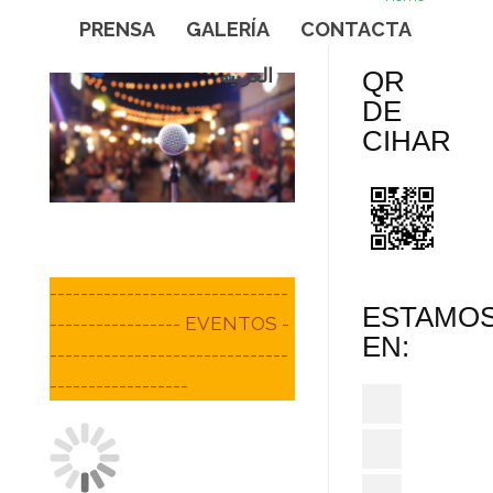
PRENSA
GALERÍA
CONTACTA
العربيه
QR
DE
CIHAR
-------------------------------
ESTAMO
----------------- EVENTOS -
EN:
-------------------------------
------------------