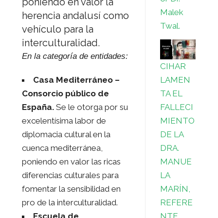
poniendo en valor la
Malek
herencia andalusí como
Twal.
vehículo para la
interculturalidad.
En la categoría de entidades:
CIHAR
LAMEN
Casa Mediterráneo –
TA EL
Consorcio público de
FALLECI
España.
Se le otorga por su
MIENTO
excelentísima labor de
DE LA
diplomacia cultural en la
DRA.
cuenca mediterránea,
MANUE
poniendo en valor las ricas
LA
diferencias culturales para
MARÍN,
fomentar la sensibilidad en
REFERE
pro de la interculturalidad.
NTE
Escuela de