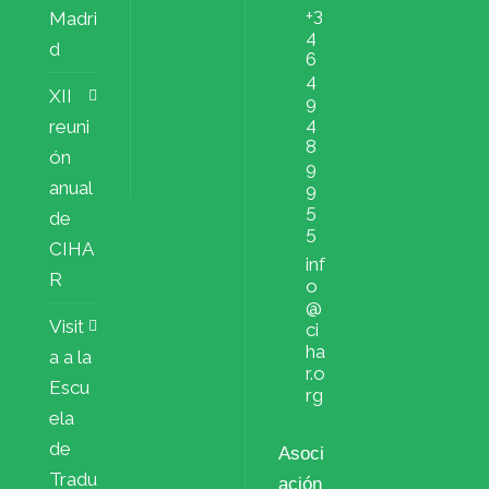
+3
Madri
4
d
6
4
XII
9
4
reuni
8
ón
9
anual
9
5
de
5
CIHA
inf
R
o
@
Visit
ci
ha
a a la
r.o
Escu
rg
ela
de
Asoci
Tradu
ación