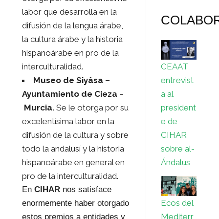
labor que desarrolla en la
COLABO
difusión de la lengua árabe,
la cultura árabe y la historia
hispanoárabe en pro de la
interculturalidad.
CEAAT
Museo de Siyâsa
–
entrevist
Ayuntamiento de Cieza
–
a al
Murcia.
Se le otorga por su
president
excelentísima labor en la
e de
difusión de la cultura y sobre
CIHAR
todo la andalusí y la historia
sobre al-
hispanoárabe en general en
Ándalus
pro de la interculturalidad.
En
CIHAR
nos satisface
Ecos del
enormemente haber otorgado
Mediterr
estos premios a entidades y