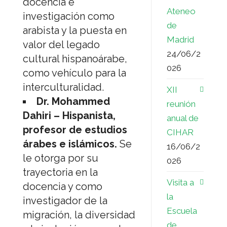
docencia e
Ateneo
investigación como
de
arabista y la puesta en
Madrid
valor del legado
24/06/2
cultural hispanoárabe,
026
como vehículo para la
interculturalidad.
XII
Dr. Mohammed
reunión
Dahiri – Hispanista,
anual de
profesor de estudios
CIHAR
árabes e islámicos.
Se
16/06/2
le otorga por su
026
trayectoria en la
Visita a
docencia y como
la
investigador de la
Escuela
migración, la diversidad
de