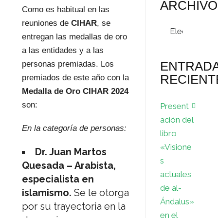
ARCHIVO
Como es habitual en las
reuniones de
CIHAR
, se
Archivos
entregan las medallas de oro
a las entidades y a las
ENTRAD
personas premiadas. Los
RECIENT
premiados de este año con la
Medalla de Oro CIHAR 2024
son:
Present
ación del
En la categoría de personas:
libro
«Visione
Dr. Juan Martos
s
Quesada – Arabista,
actuales
especialista en
de al-
islamismo.
Se le otorga
Ándalus»
por su trayectoria en la
en el