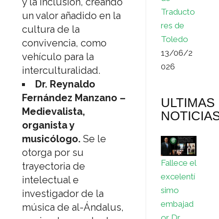
y la inclusión, creando
Traducto
un valor añadido en la
res de
cultura de la
Toledo
convivencia, como
13/06/2
vehículo para la
026
interculturalidad.
Dr. Reynaldo
Fernández Manzano –
ULTIMAS
Medievalista,
NOTICIA
organista y
musicólogo.
Se le
otorga por su
Fallece el
trayectoria de
excelentí
intelectual e
simo
investigador de la
embajad
música de al-Ándalus,
or Dr.