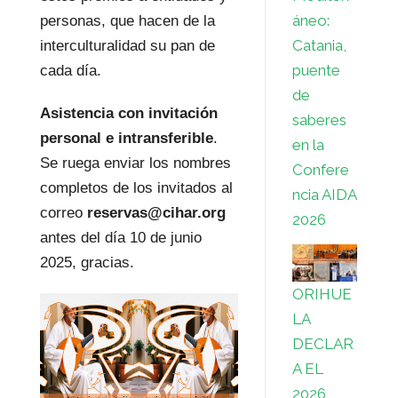
áneo:
personas, que hacen de la
Catania,
interculturalidad su pan de
puente
cada día.
de
Asistencia con invitación
saberes
personal e intransferible
.
en la
Se ruega enviar los nombres
Confere
completos de los invitados al
ncia AIDA
correo
reservas@cihar.org
2026
antes del día 10 de junio
2025, gracias.
ORIHUE
LA
DECLAR
A EL
2026