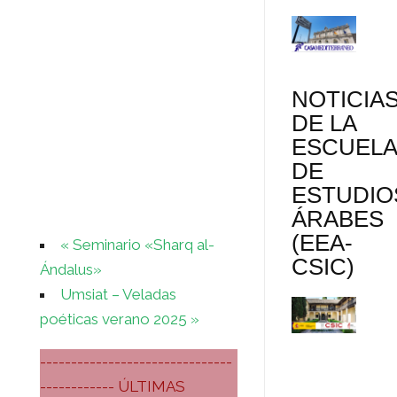
NOTICIA
DE LA
ESCUEL
DE
ESTUDIO
ÁRABES
(EEA-
«
Seminario «Sharq al-
CSIC)
Ándalus»
Umsiat – Veladas
poéticas verano 2025
»
-------------------------------
------------ ÚLTIMAS