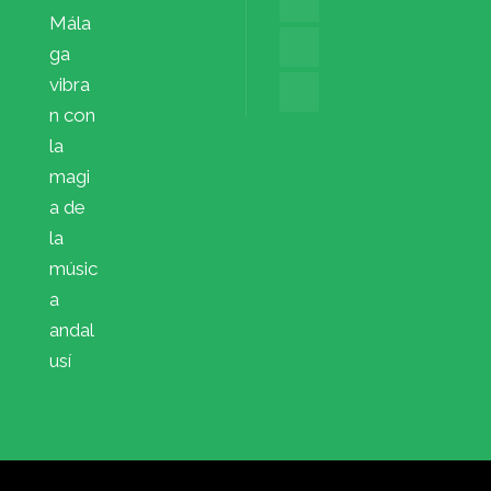
Mála
ga
vibra
n con
la
magi
a de
la
músic
a
andal
usí