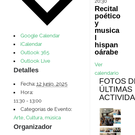
20:30
Recital
s
i
poético
y
r
musica
Google Calendar
l
hispan
iCalendar
oárabe
Outlook 365
Outlook Live
Ver
Detalles
calendario
FOTOS D
Fecha:
12 junio, 2025
ÚLTIMAS
Hora:
ACTIVID
11:30 - 13:00
Categorías de Evento:
Arte
,
Cultura
,
música
Organizador