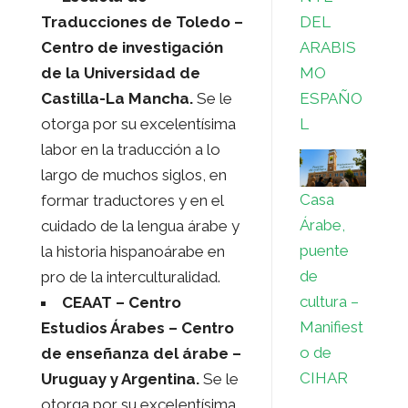
DEL
Traducciones de Toledo –
ARABIS
Centro de investigación
MO
de la Universidad de
ESPAÑO
Castilla-La Mancha.
Se le
L
otorga por su excelentísima
labor en la traducción a lo
largo de muchos siglos, en
Casa
formar traductores y en el
Árabe,
cuidado de la lengua árabe y
puente
la historia hispanoárabe en
de
pro de la interculturalidad.
cultura –
CEAAT – Centro
Manifiest
Estudios Árabes
– Centro
o de
de enseñanza del árabe –
CIHAR
Uruguay y Argentina.
Se le
otorga por su excelentísima