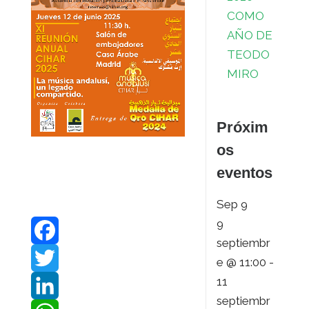
COMO
AÑO DE
TEODO
MIRO
Próxim
os
eventos
Sep
9
9
septiembr
F
e @ 11:00
-
11
a
T
septiembr