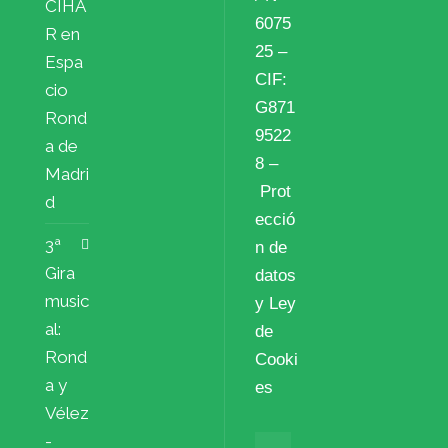
CIHA
6075
R en
25 –
Espa
CIF:
cio
G871
Rond
9522
a de
8 –
Madri
Prot
d
ecció
3ª
n de
Gira
datos
music
y Ley
al:
de
Rond
Cooki
a y
es
Vélez
-