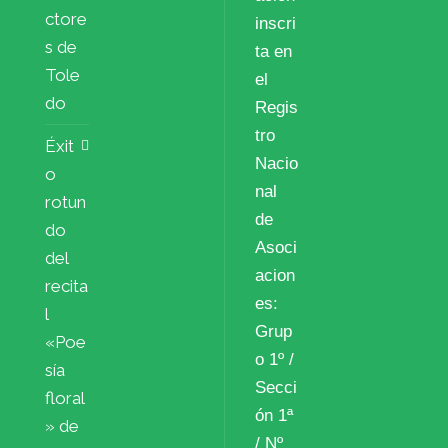
ctore
inscri
s de
ta en
Tole
el
do
Regis
tro
Éxit
Nacio
o
nal
rotun
de
do
Asoci
del
acion
recita
es:
l
Grup
«Poe
o 1º /
sía
Secci
floral
ón 1ª
» de
/ Nº