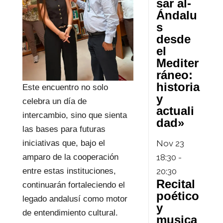
sar al-
Ándalu
s
desde
el
Mediter
ráneo:
historia
Este encuentro no solo
y
celebra un día de
actuali
intercambio, sino que sienta
dad»
las bases para futuras
iniciativas que, bajo el
Nov
23
amparo de la cooperación
18:30
-
entre estas instituciones,
20:30
Recital
continuarán fortaleciendo el
poético
legado andalusí como motor
y
de entendimiento cultural.
musica