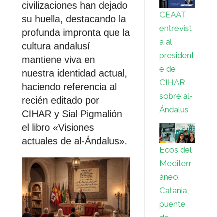
civilizaciones han dejado
CEAAT
su huella, destacando la
entrevist
profunda impronta que la
a al
cultura andalusí
president
mantiene viva en
e de
nuestra identidad actual,
CIHAR
haciendo referencia al
sobre al-
recién editado por
Ándalus
CIHAR y Sial Pigmalión
el libro «Visiones
actuales de al-Ándalus».
Ecos del
Mediterr
áneo:
Catania,
puente