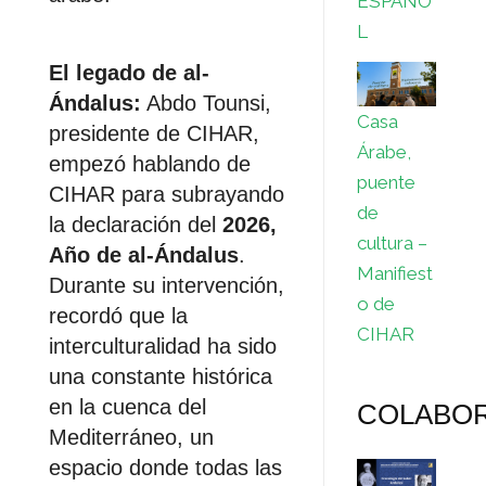
ESPAÑO
L
El legado de al-
Ándalus:
Abdo Tounsi,
Casa
presidente de CIHAR,
Árabe,
empezó hablando de
puente
CIHAR para subrayando
de
la declaración del
2026,
cultura –
Año de al-Ándalus
.
Manifiest
Durante su intervención,
o de
recordó que la
CIHAR
interculturalidad ha sido
una constante histórica
en la cuenca del
COLABO
Mediterráneo, un
espacio donde todas las