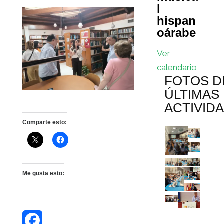
l
hispan
oárabe
Ver
calendario
FOTOS D
ÚLTIMAS
ACTIVID
Comparte esto:
Me gusta esto: