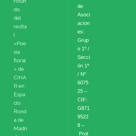
rotun
de
do
Asoci
del
acion
recita
es:
l
Grup
«Poe
o 1º /
sía
Secci
floral
ón 1ª
» de
/ Nº
CIHA
6075
R en
25 –
Espa
CIF:
cio
G871
Rond
9522
a de
8 –
Madri
Prot