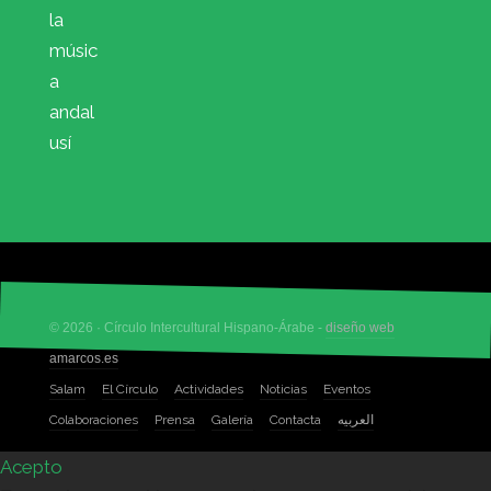
la
músic
a
andal
usí
© 2026 · Círculo Intercultural Hispano-Árabe -
diseño web
amarcos.es
Salam
El Círculo
Actividades
Noticias
Eventos
Colaboraciones
Prensa
Galería
Contacta
العربيه
Acepto