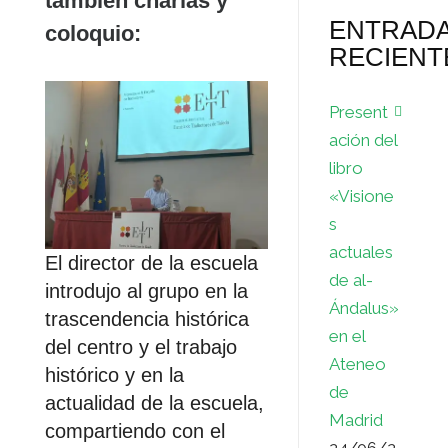
también charlas y
ENTRAD
coloquio:
RECIENT
Present
ación del
libro
«Visione
s
actuales
El director de la escuela
de al-
introdujo al grupo en la
Ándalus»
trascendencia histórica
en el
del centro y el trabajo
Ateneo
histórico y en la
de
actualidad de la escuela,
Madrid
compartiendo con el
24/06/2