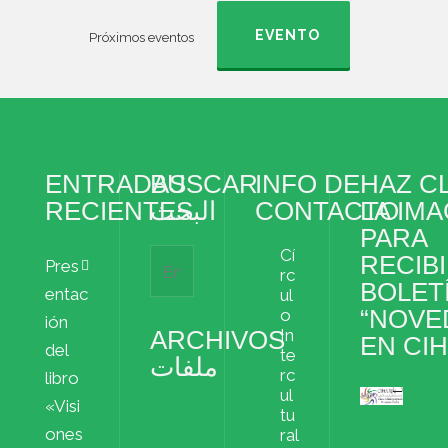
EVENTO
Próximos eventos
ENTRADAS
BUSCAR
INFO DE
HAZ CL
RECIENTES
البحث
CONTACTO
LA IM
PARA
Cí
RECIBI
Pres
rc
BOLET
entac
ul
“NOVE
o
ión
ARCHIVOS
In
EN CI
del
te
ملفات
rc
libro
ul
«Visi
Archivos
tu
ملفات
ones
ral