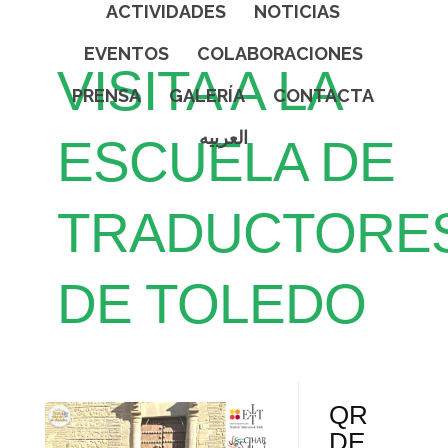
ACTIVIDADES
NOTICIAS
EVENTOS
COLABORACIONES
VISITA A LA
PRENSA
GALERÍA
CONTACTA
العربيه
ESCUELA DE
TRADUCTORE
DE TOLEDO
QR
DE