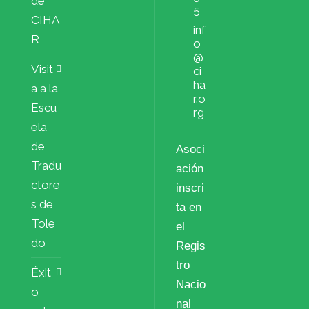
de
5
CIHA
inf
R
o
@
Visit
ci
ha
a a la
r.o
Escu
rg
ela
de
Asoci
Tradu
ación
ctore
inscri
s de
ta en
Tole
el
do
Regis
tro
Éxit
Nacio
o
nal