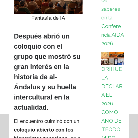
de
saberes
en la
Fantasía de IA
Confere
ncia AIDA
Después abrió un
2026
coloquio con el
grupo que mostró su
gran interés en la
ORIHUE
historia de al-
LA
Ándalus y su huella
DECLAR
A EL
intercultural en la
2026
actualidad.
COMO
AÑO DE
El encuentro culminó con un
TEODO
coloquio abierto con los