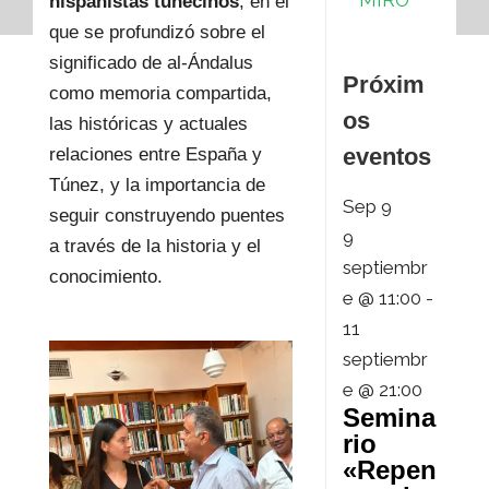
MIRO
hispanistas tunecinos
, en el
que se profundizó sobre el
significado de al-Ándalus
Próxim
como memoria compartida,
os
las históricas y actuales
eventos
relaciones entre España y
Túnez, y la importancia de
Sep
9
seguir construyendo puentes
9
a través de la historia y el
septiembr
conocimiento.
e @ 11:00
-
11
septiembr
e @ 21:00
Semina
rio
«Repen