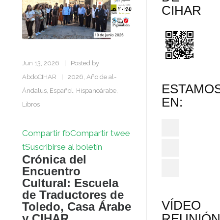
CIHAR
Jun 13, 2026
|
Posted by
AbdoCIHAR
2026, Año de al-
|
ESTAMO
Ándalus
,
Español
,
Hispanoárabe
,
EN:
Libros
Compartir fb
Compartir twee
t
Suscribirse al boletín
Crónica del
Encuentro
Cultural: Escuela
de Traductores de
VÍDEO
Toledo, Casa Árabe
REUNIÓ
y CIHAR