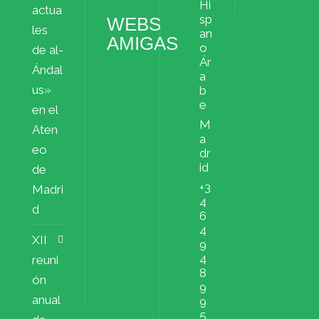
Hi
actua
sp
WEBS
les
an
AMIGAS
o
de al-
Ár
Ándal
a
us»
b
e
en el
M
Aten
a
eo
dr
id
de
+3
Madri
4
d
6
4
XII
9
4
reuni
8
ón
9
anual
9
5