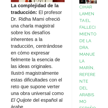
La complejidad de la
CIHAR
traducción:
El profesor
LAMEN
Dr. Ridha Mami ofreció
TA EL
una charla magistral
FALLECI
sobre los desafíos
MIENTO
inherentes a la
DE LA
traducción, centrándose
DRA.
en cómo expresar
MANUE
fielmente la esencia de
LA
las ideas originales.
MARÍN,
Ilustró magistralmente
REFERE
estas dificultades con el
NTE
reto que supone verter
DEL
una obra universal como
ARABIS
El Quijote
del español al
MO
árabe.