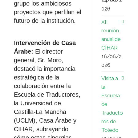
grupo los ambiciosos
026
proyectos que perfilan el
futuro de la institución.
XII
reunión
anual de
I
ntervención de Casa
CIHAR
Árabe:
El director
16/06/2
general, Sr. Moro,
026
destacó la importancia
estratégica de la
Visita a
colaboración entre la
la
Escuela de Traductores,
Escuela
la Universidad de
de
Castilla-La Mancha
Traducto
(UCLM), Casa Árabe y
res de
CIHAR, subrayando
Toledo
cómo estas sinergias