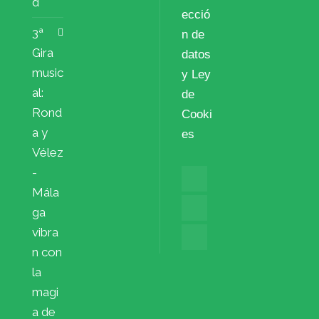
d
ecció
3ª
n de
Gira
datos
music
y Ley
al:
de
Rond
Cooki
a y
es
Vélez
-
Mála
ga
vibra
n con
la
magi
a de