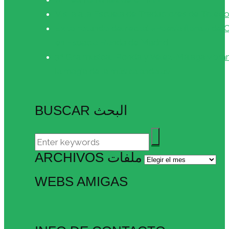
Visita a la Escuela de Traductores de Toled
Éxito rotundo del recital «Poesía floral» de
en Espacio Ronda de Madrid
3ª Gira musical: Ronda y Vélez-Málaga vibra
la magia de la música andalusí
BUSCAR البحث
ARCHIVOS ملفات
Archivos
ملفات
WEBS AMIGAS