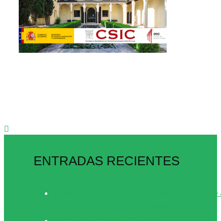
ENTRADAS RECIENTES
Presentación del libro «Visiones actuales de 
Ándalus» en el Ateneo de Madrid
XII reunión anual de CIHAR