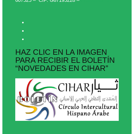
607525 – CIF: G87195228 –
Protección de
datos y Ley de Cookies
HAZ CLIC EN LA IMAGEN
PARA RECIBIR EL BOLETÍN
“NOVEDADES EN CIHAR”