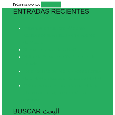
Evento
Próximos eventos
ENTRADAS RECIENTES
Presentación del libro «Visiones
actuales de al-Ándalus» en el Ateneo
de Madrid
XII reunión anual de CIHAR
Visita a la Escuela de Traductores de
Toledo
Éxito rotundo del recital «Poesía floral»
de CIHAR en Espacio Ronda de Madrid
3ª Gira musical: Ronda y Vélez-Málaga
vibran con la magia de la música
andalusí
BUSCAR البحث