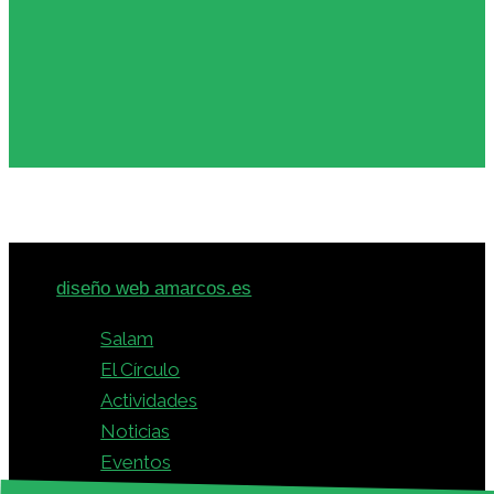
© 2026 · Círculo Intercultural Hispano-Árabe -
diseño web amarcos.es
Salam
El Círculo
Actividades
Noticias
Eventos
Colaboraciones