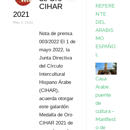
n
p
r
l
d
m
CIHAR
REFERE
2021
NTE
p
e
P
p
DEL
May 2, 2022
s
r
a
ARABIS
Nota de prensa
t
e
r
MO
003/2022 El 1 de
ESPAÑO
s
t
mayo 2022, la
L
Junta Directiva
s
i
del Círculo
r
Intercultural
Casa
Hispano Árabe
Árabe,
(CIHAR),
puente
acuerda otorgar
de
este galardón
cultura –
Medalla de Oro
Manifiest
CIHAR 2021 de
o de