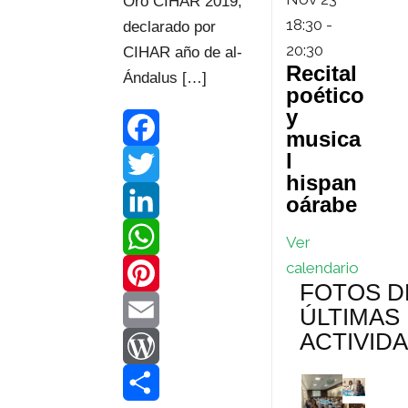
Oro CIHAR 2019,
18:30
-
declarado por
20:30
CIHAR año de al-
Recital
Ándalus […]
poético
y
musica
l
F
hispan
a
T
oárabe
c
w
L
Ver
calendario
e
i
i
W
FOTOS D
b
t
n
h
P
ÚLTIMAS
ACTIVID
o
t
k
a
i
E
o
e
e
t
n
m
W