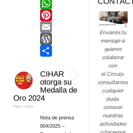
CONTÁC
c
w
L
e
i
i
W
b
t
n
h
P
Envíanos tu
o
t
k
a
i
E
mensaje si
quieres
o
e
e
t
n
m
W
colaborar
k
r
d
s
t
a
o
C
con
2
CIHAR
el Círculo,
I
A
e
i
r
o
otorga su
consultarnos
n
p
r
l
d
m
Medalla de
cualquier
Oro 2024
p
e
P
p
duda,
conocer
May 1, 2025
s
r
a
nuestras
Nota de prensa
t
e
r
actividades
004/2025 –
o hacernos