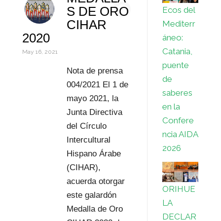
6
S DE ORO
Ecos del
n
p
r
l
d
m
CIHAR
Mediterr
2020
áneo:
p
e
P
p
Catania,
May 16, 2021
s
r
a
puente
Nota de prensa
t
e
r
de
004/2021 El 1 de
saberes
s
t
mayo 2021, la
en la
Junta Directiva
s
i
Confere
del Círculo
ncia AIDA
r
Intercultural
2026
Hispano Árabe
(CIHAR),
acuerda otorgar
ORIHUE
este galardón
LA
Medalla de Oro
DECLAR