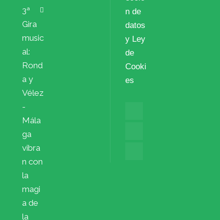
3ª
n de
Gira
datos
music
y Ley
al:
de
Rond
Cooki
a y
es
Vélez
-
Mála
ga
vibra
n con
la
magi
a de
la