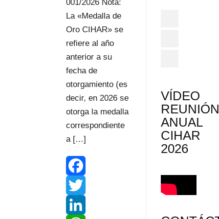
001/2026 Nota:
La «Medalla de
Oro CIHAR» se
refiere al año
anterior a su
fecha de
otorgamiento (es
VÍDEO
decir, en 2026 se
REUNIÓ
otorga la medalla
ANUAL
correspondiente
CIHAR
a […]
2026
F
a
T