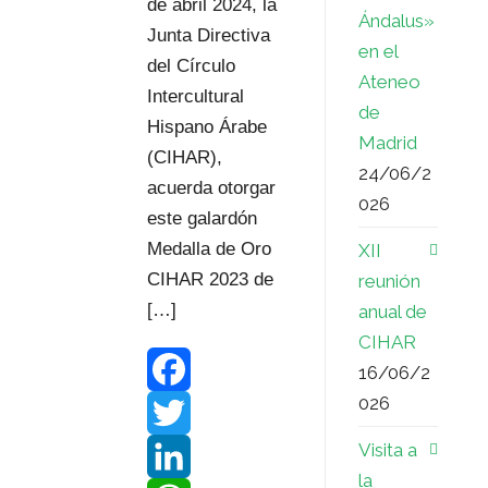
s
t
de abril 2024, la
Ándalus»
Junta Directiva
s
i
en el
del Círculo
Ateneo
r
Intercultural
de
Hispano Árabe
Madrid
(CIHAR),
24/06/2
acuerda otorgar
026
este galardón
Medalla de Oro
XII
CIHAR 2023 de
reunión
[…]
anual de
CIHAR
16/06/2
026
F
Visita a
a
T
la