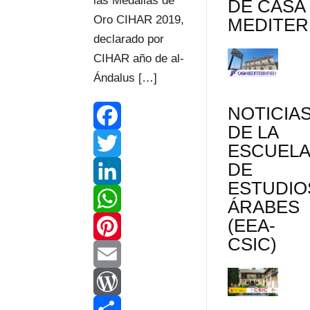
las Medallas de
DE CASA
Oro CIHAR 2019,
MEDITE
declarado por
CIHAR año de al-
Ándalus […]
NOTICIA
DE LA
F
ESCUEL
DE
a
T
ESTUDIO
c
w
L
ÁRABES
(EEA-
e
i
i
W
CSIC)
b
t
n
h
P
o
t
k
a
i
E
o
e
e
t
n
m
W