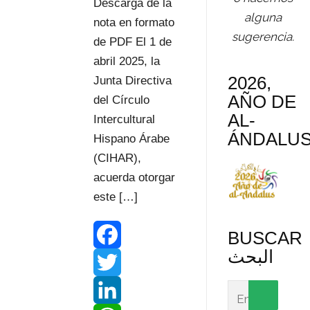
s
t
Descarga de la
alguna
nota en formato
s
i
sugerencia.
de PDF El 1 de
r
abril 2025, la
2026,
Junta Directiva
AÑO DE
del Círculo
AL-
Intercultural
ÁNDALU
Hispano Árabe
(CIHAR),
acuerda otorgar
este […]
BUSCAR
البحث
F
a
T