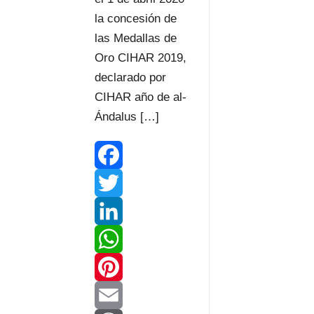
la concesión de
las Medallas de
Oro CIHAR 2019,
declarado por
CIHAR año de al-
Ándalus […]
F
a
T
c
w
L
e
i
i
W
b
t
n
h
P