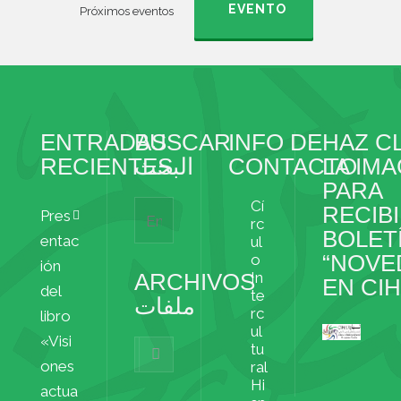
EVENTO
Próximos eventos
ENTRADAS
BUSCAR
INFO DE
HAZ CL
RECIENTES
البحث
CONTACTO
LA IM
PARA
Cí
RECIBI
Pres
rc
BOLET
entac
ul
“NOVE
o
ión
ARCHIVOS
In
EN CI
del
te
ملفات
rc
libro
ul
«Visi
Archivos
tu
ملفات
ones
ral
Hi
actua