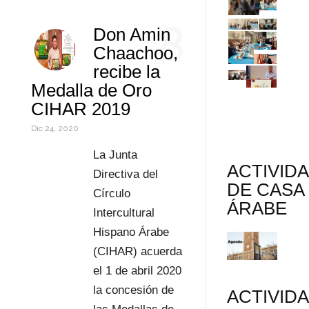
k
r
d
s
t
a
o
C
8
Don Amin
I
A
e
i
r
o
Chaachoo,
n
p
r
l
d
m
recibe la
Medalla de Oro
p
e
P
p
CIHAR 2019
s
r
a
Dic 24, 2020
t
e
r
La Junta
ACTIVID
s
t
Directiva del
DE CASA
Círculo
s
i
ÁRABE
Intercultural
r
Hispano Árabe
(CIHAR) acuerda
el 1 de abril 2020
la concesión de
ACTIVID