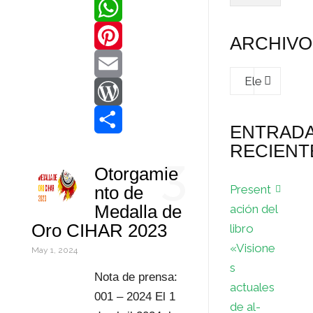
c
w
L
e
i
i
W
ARCHIVO
b
t
n
h
P
Archivos
o
t
k
a
i
E
o
e
e
t
n
m
W
ENTRAD
RECIENT
k
r
d
s
t
a
o
C
3
Otorgamie
I
A
e
i
r
o
Present
nto de
n
p
r
l
d
m
Medalla de
ación del
Oro CIHAR 2023
libro
p
e
P
p
«Visione
May 1, 2024
s
r
a
s
Nota de prensa:
actuales
t
e
r
001 – 2024 El 1
de al-