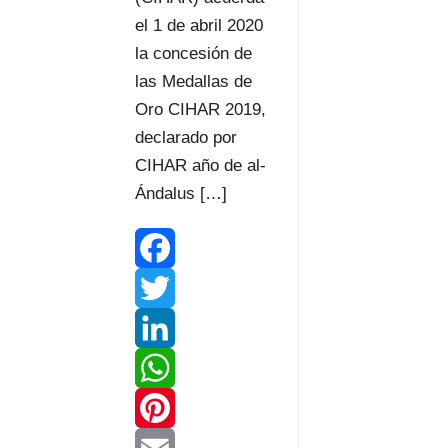
el 1 de abril 2020
la concesión de
las Medallas de
Oro CIHAR 2019,
declarado por
CIHAR año de al-
Ándalus […]
F
a
T
c
w
L
e
i
i
W