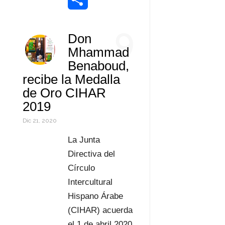
k
r
d
s
t
a
o
C
9
Don
I
A
e
i
r
o
Mhammad
n
p
r
l
d
m
Benaboud,
recibe la Medalla
p
e
P
p
de Oro CIHAR
s
r
a
2019
t
e
r
Dic 21, 2020
s
t
La Junta
Directiva del
s
i
Círculo
r
Intercultural
Hispano Árabe
(CIHAR) acuerda
el 1 de abril 2020