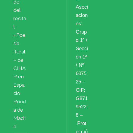
do
Asoci
del
acion
recita
es:
l
Grup
«Poe
o 1º /
sía
Secci
floral
ón 1ª
» de
/ Nº
CIHA
6075
R en
25 –
Espa
CIF:
cio
G871
Rond
9522
a de
8 –
Madri
Prot
d
ecció