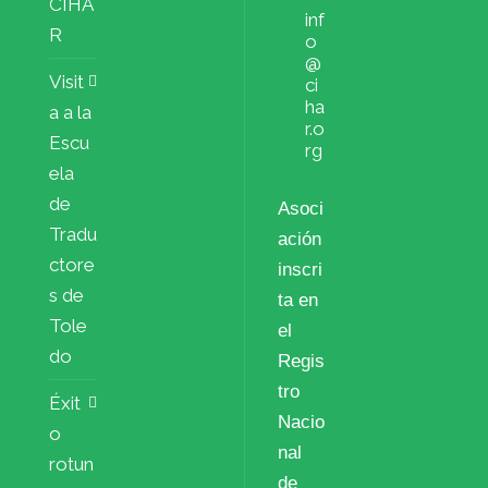
CIHA
inf
R
o
@
Visit
ci
ha
a a la
r.o
Escu
rg
ela
de
Asoci
Tradu
ación
ctore
inscri
s de
ta en
Tole
el
do
Regis
tro
Éxit
Nacio
o
nal
rotun
de