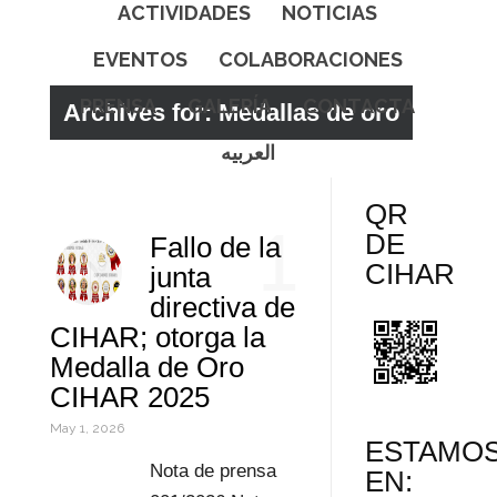
ACTIVIDADES
NOTICIAS
EVENTOS
COLABORACIONES
PRENSA
GALERÍA
CONTACTA
Archives for: Medallas de oro
العربيه
QR
1
DE
Fallo de la
CIHAR
junta
directiva de
CIHAR; otorga la
Medalla de Oro
CIHAR 2025
May 1, 2026
ESTAMO
Nota de prensa
EN: