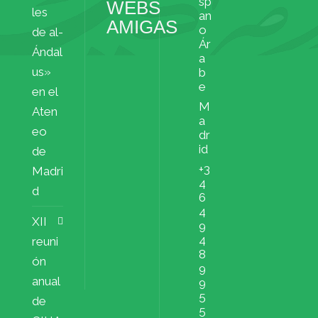
sp
WEBS
les
an
AMIGAS
o
de al-
Ár
Ándal
a
us»
b
e
en el
M
Aten
a
eo
dr
id
de
+3
Madri
4
d
6
4
XII
9
4
reuni
8
ón
9
anual
9
5
de
5