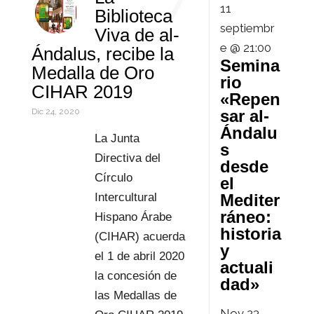
7
11
Biblioteca
n
p
r
l
d
m
septiembr
Viva de al-
e @ 21:00
Ándalus, recibe la
p
e
P
p
Semina
Medalla de Oro
rio
s
r
a
CIHAR 2019
«Repen
t
e
r
sar al-
Dic 24, 2020
Ándalu
s
t
La Junta
s
Directiva del
desde
s
i
Círculo
el
r
Mediter
Intercultural
ráneo:
Hispano Árabe
historia
(CIHAR) acuerda
y
el 1 de abril 2020
actuali
la concesión de
dad»
las Medallas de
Nov
23