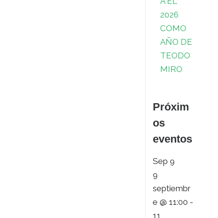
A EL
t
e
r
2026
s
t
COMO
AÑO DE
s
i
TEODO
r
MIRO
Próxim
os
eventos
Sep
9
9
septiembr
e @ 11:00
-
11