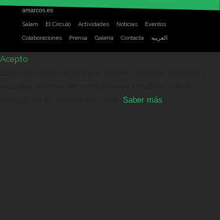
amarcos.es
Salam
El Círculo
Actividades
Noticias
Eventos
Colaboraciones
Prensa
Galería
Contacta
العربيه
Acepto
Esta web usa cookies para mejorar nuestros servicios y
recopilar información estrictamente estadística de la
navegación en nuestro sitio web.
Saber más