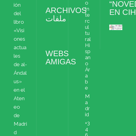
“NOVE
o
ión
ARCHIVOS
In
EN CI
del
te
ملفات
rc
libro
ul
«Visi
Archivos
tu
ملفات
ones
ral
Hi
actua
sp
WEBS
les
an
AMIGAS
o
de al-
Ár
Ándal
a
us»
b
e
en el
M
Aten
a
eo
dr
id
de
+3
Madri
4
d
6