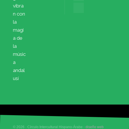
vibra
n con
la
magi
a de
la
músic
a
andal
usí
© 2026 · Círculo Intercultural Hispano-Árabe -
diseño web