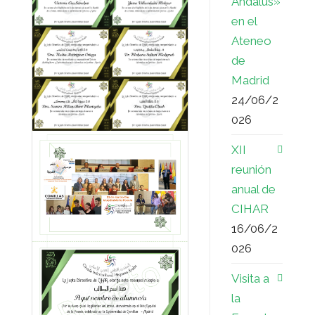
Ándalus»
en el
Ateneo
de
Madrid
24/06/2
026
XII
reunión
anual de
CIHAR
16/06/2
026
Visita a
la