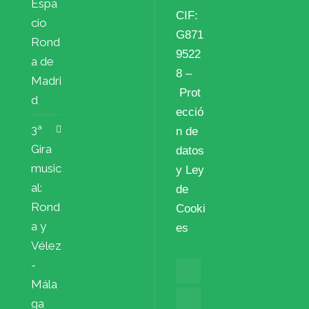
Espa
CIF:
cio
G871
Rond
9522
a de
8 –
Madri
Prot
d
ecció
3ª
n de
Gira
datos
music
y Ley
al:
de
Rond
Cooki
a y
es
Vélez
-
Mála
ga