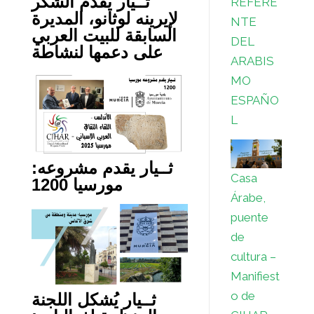
ثــيار يقدم الشكر
REFERE
لإيرينه لوثانو، المديرة
NTE
السابقة للبيت العربي
DEL
على دعمها لنشاطة
ARABIS
MO
ESPAÑO
L
ثــيار يقدم مشروعه:
Casa
مورسيا 1200
Árabe,
puente
de
cultura –
Manifiest
o de
ثــيار يُشكل اللجنة