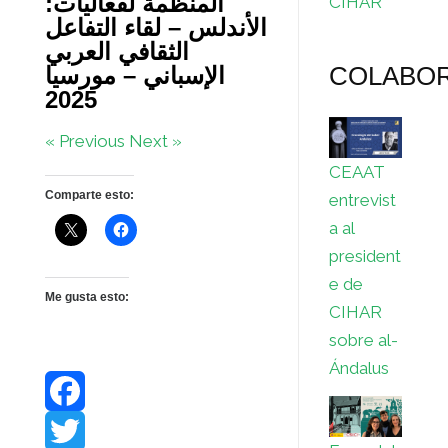
المنظمة لفعاليات:
CIHAR
الأندلس – لقاء التفاعل
الثقافي العربي
COLABO
الإسباني – مورسيا
2025
« Previous
Next »
CEAAT
Comparte esto:
entrevist
a al
president
e de
Me gusta esto:
CIHAR
sobre al-
Ándalus
F