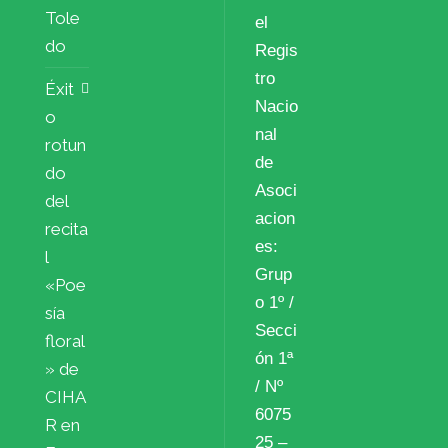
Tole
el
do
Regis
tro
Éxit
Nacio
o
nal
rotun
de
do
Asoci
del
acion
recita
es:
l
Grup
«Poe
o 1º /
sía
Secci
floral
ón 1ª
» de
/ Nº
CIHA
6075
R en
25 –