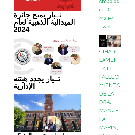
embajad
or Dr.
ثــيار يمنح جائزة
Malek
الميدالية الذهبية لعام
Twal.
2024
CIHAR
LAMEN
TA EL
FALLECI
ثــيار يجدد هيئته
الإدارية
MIENTO
DE LA
DRA.
MANUE
LA
MARÍN,