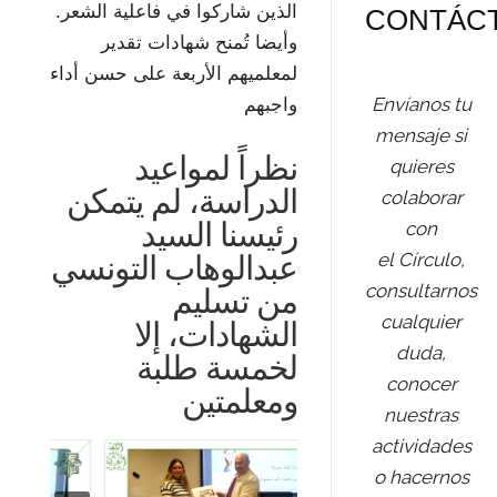
الذين شاركوا في فاعلية الشعر.
CONTÁC
وأيضا تُمنح شهادات تقدير
لمعلميهم الأربعة على حسن أداء
Envíanos tu
واجبهم
mensaje si
نظراً لمواعيد
quieres
الدراسة، لم يتمكن
colaborar
رئيسنا السيد
con
el Círculo,
عبدالوهاب التونسي
consultarnos
من تسليم
cualquier
الشهادات، إلا
duda,
لخمسة طلبة
conocer
ومعلمتين
nuestras
actividades
o hacernos