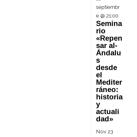
septiembr
e @ 21:00
Semina
rio
«Repen
sar al-
Ándalu
s
desde
el
Mediter
ráneo:
historia
y
actuali
dad»
Nov
23