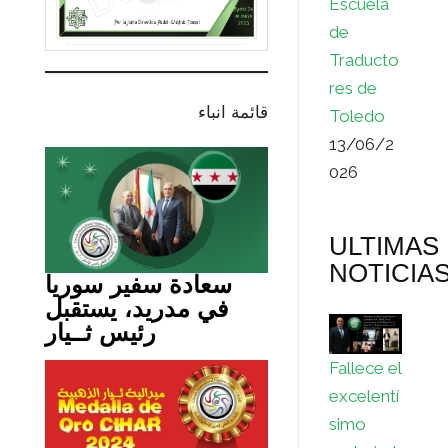
Escuela
de
Traducto
res de
قائمة انباء
Toledo
13/06/2
026
ULTIMAS
NOTICIA
سعادة سفير سوريا
في مدريد، يستقبل
رئيس ثــيار
Fallece el
excelentí
simo