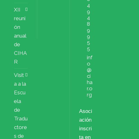
4
XII
9
4
reuni
8
ón
9
anual
9
5
de
5
CIHA
inf
R
o
@
Visit
ci
ha
a a la
r.o
Escu
rg
ela
de
Asoci
Tradu
ación
ctore
inscri
s de
ta en