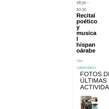
18:30
-
20:30
Recital
poético
y
musica
l
hispan
oárabe
Ver
calendario
FOTOS D
ÚLTIMAS
ACTIVID