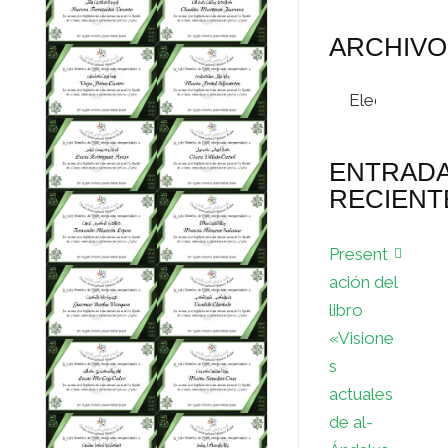
ARCHIVO
Archivos
ENTRAD
RECIENT
Present
ación del
libro
«Visione
s
actuales
de al-