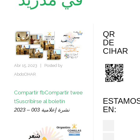
QR
DE
CIHAR
Abr 15, 2023
|
Posted by
AbdoCIHAR
Compartir fb
Compartir twee
ESTAMO
t
Suscribirse al boletín
EN:
نشرة إعلامية 003 – 2023