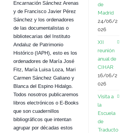
Encarnación Sánchez Arenas
de
y de Francisco Javier Pérez
Madrid
Sánchez y los ordenadores
24/06/2
de las documentalistas o
026
bibliotecarias del Instituto
XII
Andaluz de Patrimonio
reunión
Histórico (IAPH), esto es los
anual de
ordenadores de María José
CIHAR
Fitz, María Luisa Loza, Mari
16/06/2
Carmen Sánchez Galiano y
026
Blanca del Espino Hidalgo.
Todos nosotros publicaremos
Visita a
libros electrónicos o E-Books
la
que son cuadernillos
Escuela
bibliográficos que intentan
de
agrupar por décadas estos
Traducto