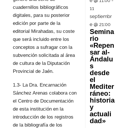
e @ 11:00
-
cuadernillos bibliográficos
11
digitales, para su posterior
septiembr
edición por parte de la
e @ 21:00
Semina
editorial Mirahadas, su coste
rio
que será incluido entre los
«Repen
conceptos a sufragar con la
sar al-
subvención solicitada al área
Ándalu
de cultura de la Diputación
s
Provincial de Jaén.
desde
el
1.3- La Dra. Encarnación
Mediter
ráneo:
Sánchez Arenas colabora con
historia
el Centro de Documentación
y
de esta institución en la
actuali
introducción de los registros
dad»
de la bibliografía de los