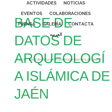
ACTIVIDADES
NOTICIAS
EVENTOS
COLABORACIONES
BASE DE
PRENSA
GALERÍA
CONTACTA
العربيه
DATOS DE
ARQUEOLOGÍ
Home
Base de datos de Arqueología Islámica de Jaén
A ISLÁMICA DE
JAÉN