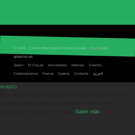
© 2026 · Círculo Intercultural Hispano-Árabe -
diseño web
amarcos.es
Salam
El Círculo
Actividades
Noticias
Eventos
Colaboraciones
Prensa
Galería
Contacta
العربيه
Acepto
Esta web usa cookies para mejorar nuestros servicios y
recopilar información estrictamente estadística de la
navegación en nuestro sitio web.
Saber más