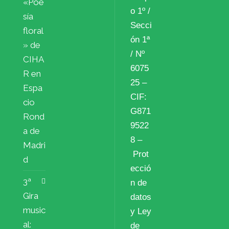
«Poe
o 1º /
sía
Secci
floral
ón 1ª
» de
/ Nº
CIHA
6075
R en
25 –
Espa
CIF:
cio
G871
Rond
9522
a de
8 –
Madri
Prot
d
ecció
3ª
n de
Gira
datos
music
y Ley
al:
de