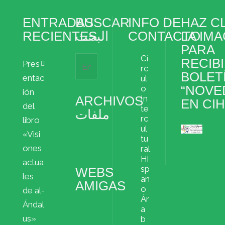
ENTRADAS
BUSCAR
INFO DE
HAZ CL
RECIENTES
البحث
CONTACTO
LA IM
PARA
Cí
RECIBI
Pres
rc
BOLET
entac
ul
“NOVE
o
ión
ARCHIVOS
In
EN CI
del
te
ملفات
rc
libro
ul
«Visi
Archivos
tu
ملفات
ones
ral
Hi
actua
sp
WEBS
les
an
AMIGAS
o
de al-
Ár
Ándal
a
us»
b