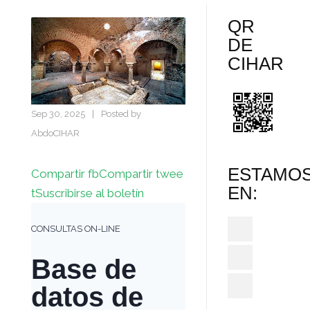
QR
DE
CIHAR
Sep 30, 2025
|
Posted by
AbdoCIHAR
ESTAMO
Compartir fb
Compartir twee
EN:
t
Suscribirse al boletín
CONSULTAS ON-LINE
Base de
datos de