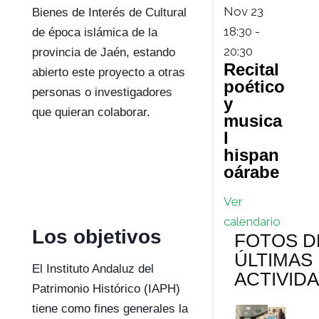
Nov
23
Bienes de Interés de Cultural
18:30
-
de época islámica de la
20:30
provincia de Jaén, estando
Recital
abierto este proyecto a otras
poético
personas o investigadores
y
que quieran colaborar.
musica
l
hispan
oárabe
Ver
calendario
Los objetivos
FOTOS D
ÚLTIMAS
El Instituto Andaluz del
ACTIVID
Patrimonio Histórico (IAPH)
tiene como fines generales la