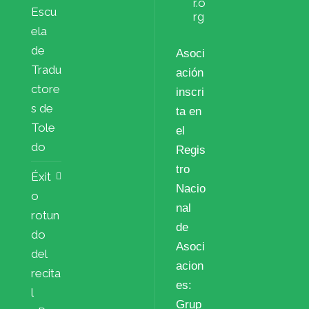
r.o
Escu
rg
ela
de
Asoci
Tradu
ación
ctore
inscri
s de
ta en
Tole
el
do
Regis
tro
Éxit
Nacio
o
nal
rotun
de
do
Asoci
del
acion
recita
es:
l
Grup