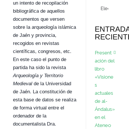
un intento de recopilación
Archivos
bibliográfica de aquellos
documentos que versen
sobre la arqueología islámica
ENTRAD
RECIENT
de Jaén y provincia,
recogidos en revistas
científicas, congresos, etc.
Present
En este caso el punto de
ación del
partida ha sido la revista
libro
Arqueología y Territorio
«Visione
Medieval
de la Universidad
s
de Jaén. La constitución de
actuales
esta base de datos se realiza
de al-
de forma virtual entre el
Ándalus»
ordenador de la
en el
documentalista Dra.
Ateneo