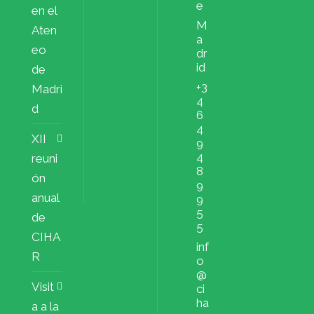
e
en el
M
Aten
a
eo
dr
id
de
+3
Madri
4
d
6
4
XII
9
4
reuni
8
ón
9
anual
9
5
de
5
CIHA
inf
R
o
@
Visit
ci
ha
a a la