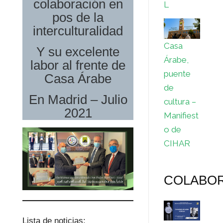
colaboración en
L
pos de la
interculturalidad
Casa
Y su excelente
Árabe,
labor al frente de
puente
Casa Árabe
de
En Madrid – Julio
cultura –
2021
Manifiest
o de
CIHAR
COLABO
Lista de noticias: