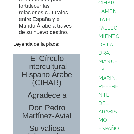
CIHAR
fortalecer las
LAMEN
relaciones culturales
entre España y el
TA EL
Mundo Árabe a través
FALLECI
de su nuevo destino.
MIENTO
Leyenda de la placa:
DE LA
DRA.
El Círculo
MANUE
Intercultural
LA
Hispano Árabe
MARÍN,
(CIHAR)
REFERE
Agradece a
NTE
DEL
Don Pedro
ARABIS
Martínez-Avial
MO
Su valiosa
ESPAÑO