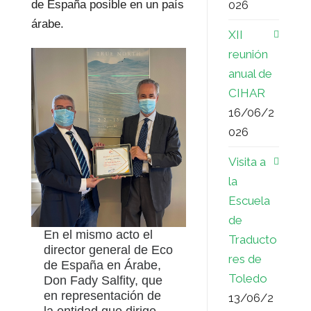
de España posible en un país
026
árabe.
XII
reunión
anual de
CIHAR
16/06/2
026
Visita a
la
Escuela
de
En el mismo acto el
Traducto
director general de Eco
res de
de España en Árabe,
Toledo
Don Fady Salfity, que
en representación de
13/06/2
la entidad que dirige,