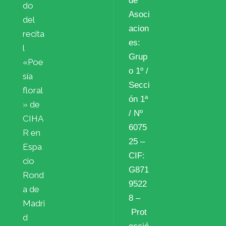
de
do
Asoci
del
acion
recita
es:
l
Grup
«Poe
o 1º /
sía
Secci
floral
ón 1ª
» de
/ Nº
CIHA
6075
R en
25 –
Espa
CIF:
cio
G871
Rond
9522
a de
8 –
Madri
Prot
d