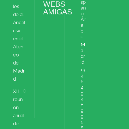
sp
WEBS
les
an
AMIGAS
o
de al-
Ár
Ándal
a
us»
b
e
en el
M
Aten
a
eo
dr
id
de
+3
Madri
4
d
6
4
XII
9
4
reuni
8
ón
9
anual
9
5
de
5