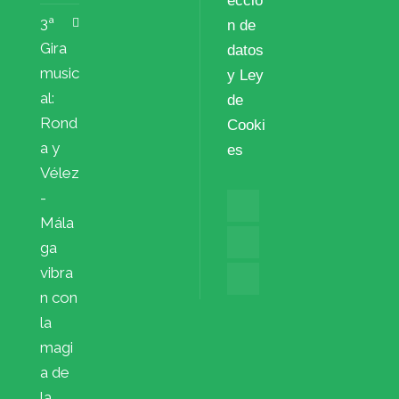
ecció
3ª
n de
Gira
datos
music
y Ley
al:
de
Rond
Cooki
a y
es
Vélez
-
Mála
ga
vibra
n con
la
magi
a de
la