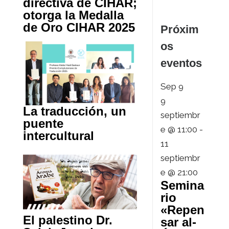
directiva de CIHAR;
otorga la Medalla
de Oro CIHAR 2025
Próxim
os
eventos
Sep
9
9
La traducción, un
septiembr
puente
e @ 11:00
-
intercultural
11
septiembr
e @ 21:00
Semina
rio
«Repen
El palestino Dr.
sar al-