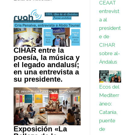
CEAAT
entrevist
a al
president
e de
CIHAR
CIHAR entre la
sobre al-
poesía, la música y
Ándalus
el legado andalusí;
en una entrevista a
su presidente.
Ecos del
Mediterr
áneo:
Catania,
puente
Exposición «La
de