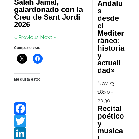
Salah Jamal,
Ándalu
galardonado con la
s
Creu de Sant Jordi
desde
2026
el
Mediter
« Previous
Next »
ráneo:
historia
Comparte esto:
y
actuali
dad»
Me gusta esto:
Nov
23
18:30
-
20:30
Recital
poético
F
y
musica
a
T
l