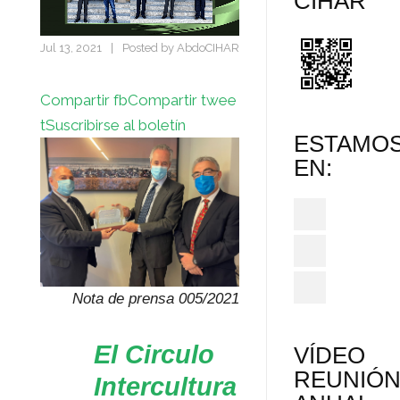
CIHAR
Jul 13, 2021
|
Posted by
AbdoCIHAR
Compartir fb
Compartir twee
t
Suscribirse al boletín
ESTAMO
EN:
Nota de prensa 005/2021
El Circulo
VÍDEO
REUNIÓ
Intercultura