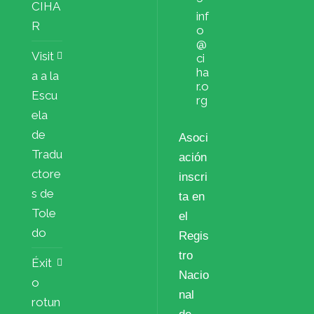
CIHA
inf
R
o
@
Visit
ci
ha
a a la
r.o
Escu
rg
ela
de
Asoci
Tradu
ación
ctore
inscri
s de
ta en
Tole
el
do
Regis
tro
Éxit
Nacio
o
nal
rotun