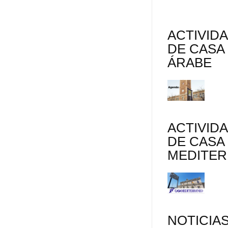
s
t
s
i
ACTIVID
DE CASA
r
ÁRABE
ACTIVID
DE CASA
MEDITE
NOTICIA