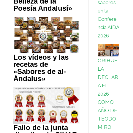
Belleza de la
saberes
Poesía Andalusí»
en la
Confere
ncia AIDA
2026
Los vídeos y las
ORIHUE
recetas de
LA
«Sabores de al-
DECLAR
Ándalus»
A EL
2026
COMO
AÑO DE
TEODO
Fallo de la junta
MIRO