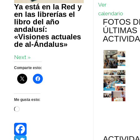
Ver
Ya está en la Red y
en las librerías el
calendario
FOTOS D
libro del año
andalusí:
ÚLTIMAS
«Visiones actuales
ACTIVID
de al-Ándalus»
Next »
Comparte esto:
Me gusta esto:
Cargando...
ACTIVID