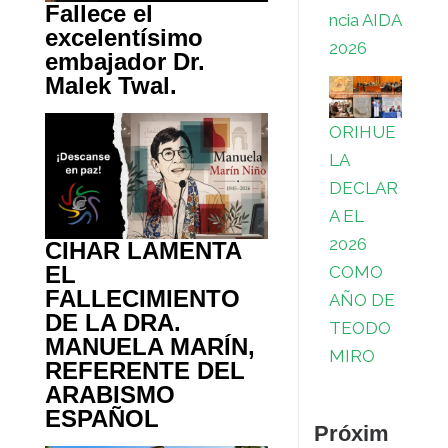
Fallece el
ncia AIDA
excelentísimo
2026
embajador Dr.
Malek Twal.
ORIHUE
LA
DECLAR
A EL
2026
CIHAR LAMENTA
EL
COMO
FALLECIMIENTO
AÑO DE
DE LA DRA.
TEODO
MANUELA MARÍN,
MIRO
REFERENTE DEL
ARABISMO
ESPAÑOL
Próxim