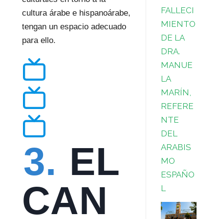
FALLECI
cultura árabe e hispanoárabe,
MIENTO
tengan un espacio adecuado
DE LA
para ello.
DRA.
MANUE
LA
MARÍN,
REFERE
NTE
DEL
3.
EL
ARABIS
MO
ESPAÑO
CAN
L