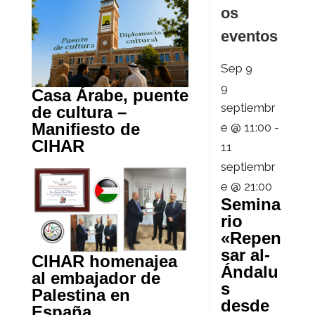
os
eventos
Sep
9
9
Casa Árabe, puente
septiembr
de cultura –
Manifiesto de
e @ 11:00
-
CIHAR
11
septiembr
e @ 21:00
Semina
rio
«Repen
sar al-
CIHAR homenajea
Ándalu
al embajador de
s
Palestina en
desde
España