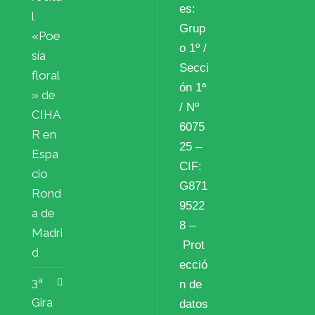
es:
l
Grup
«Poe
o 1º /
sía
Secci
floral
ón 1ª
» de
/ Nº
CIHA
6075
R en
25 –
Espa
CIF:
cio
G871
Rond
9522
a de
8 –
Madri
Prot
d
ecció
3ª
n de
Gira
datos