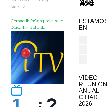
Nov 10, 2021
|
Posted by
AbdoCIHAR
ESTAMO
Compartir fb
Compartir twee
EN:
t
Suscribirse al boletín
VÍDEO
REUNIÓ
ANUAL
CIHAR
1.
¿?
2026