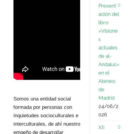
Present
ación del
libro
«Visione
s
actuales
de al-
Ándalus»
en el
Ateneo
de
Madrid
Somos una entidad social
24/06/2
formada por personas con
026
inquietudes socioculturales e
interculturales, de ahí nuestro
XII
empeño de desarrollar