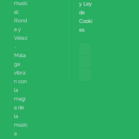
music
y Ley
al:
de
Rond
Cooki
a y
es
Vélez
-
Mála
ga
vibra
n con
la
magi
a de
la
músic
a