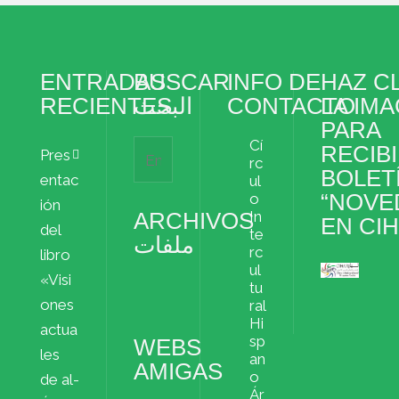
ENTRADAS
BUSCAR
INFO DE
HAZ CL
RECIENTES
البحث
CONTACTO
LA IM
PARA
Cí
RECIBI
Pres
rc
BOLET
entac
ul
“NOVE
o
ión
ARCHIVOS
In
EN CI
del
te
ملفات
rc
libro
ul
«Visi
Archivos
tu
ملفات
ones
ral
Hi
actua
sp
WEBS
les
an
AMIGAS
o
de al-
Ár