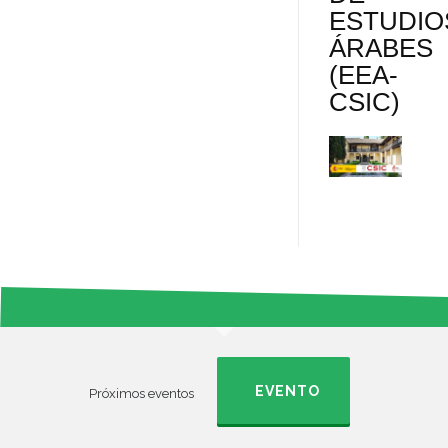
ESTUDIO
t
e
r
ÁRABES
(EEA-
s
t
CSIC)
s
i
r
EVENTO
Próximos eventos