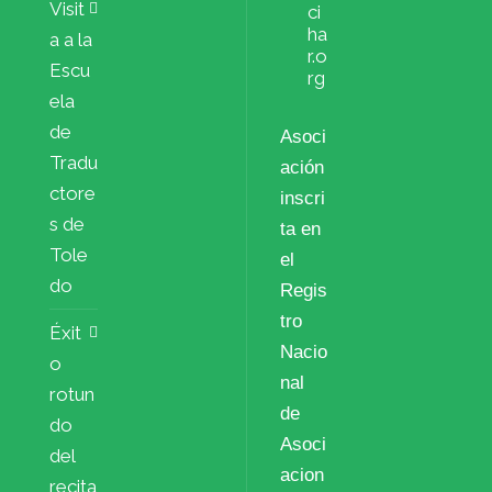
Visit
ci
ha
a a la
r.o
Escu
rg
ela
de
Asoci
Tradu
ación
ctore
inscri
s de
ta en
Tole
el
do
Regis
tro
Éxit
Nacio
o
nal
rotun
de
do
Asoci
del
acion
recita