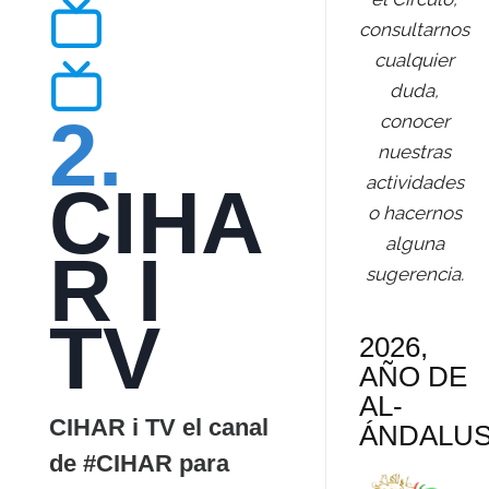
consultarnos
cualquier
duda,
2.
conocer
nuestras
actividades
CIHA
o hacernos
alguna
R I
sugerencia.
TV
2026,
AÑO DE
AL-
CIHAR i TV el canal
ÁNDALU
de #CIHAR para