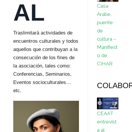
AL
Casa
Árabe,
puente
de
Traslimitará actividades de
cultura –
encuentros culturales y todos
Manifiest
aquellos que contribuyan a la
o de
consecución de los fines de
CIHAR
la asociación, tales como:
Conferencias, Seminarios,
Eventos socioculturales…
COLABO
etc.
CEAAT
entrevist
a al