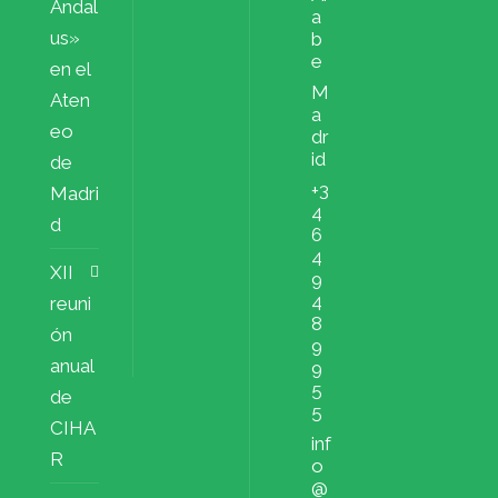
Ándal
a
us»
b
e
en el
M
Aten
a
eo
dr
id
de
+3
Madri
4
d
6
4
XII
9
4
reuni
8
ón
9
anual
9
5
de
5
CIHA
inf
R
o
@