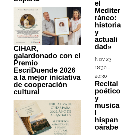
el
Mediter
ráneo:
historia
y
actuali
dad»
CIHAR,
galardonado con el
Nov
23
Premio
18:30
-
EscriDuende 2026
20:30
a la mejor iniciativa
Recital
de cooperación
poético
cultural
y
musica
l
hispan
oárabe