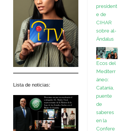
president
e de
CIHAR
sobre al-
Ándalus
Ecos del
Mediterr
áneo:
Lista de noticias:
Catania,
puente
de
saberes
en la
Confere