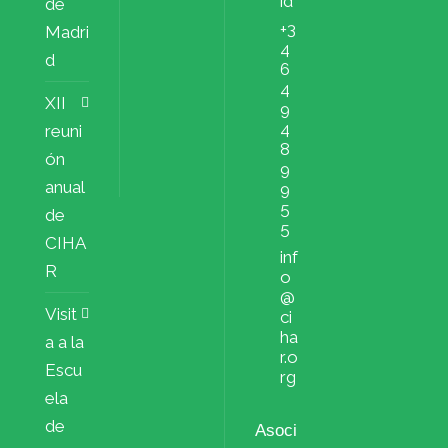
id
de
+3
Madri
4
d
6
4
XII
9
4
reuni
8
ón
9
anual
9
5
de
5
CIHA
inf
R
o
@
Visit
ci
ha
a a la
r.o
Escu
rg
ela
de
Asoci