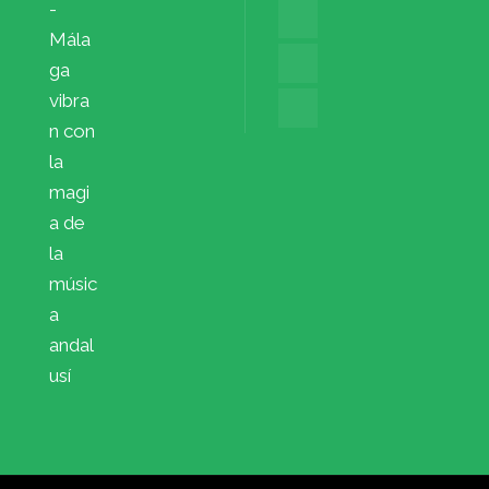
-
Mála
ga
vibra
n con
la
magi
a de
la
músic
a
andal
usí