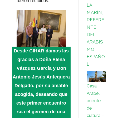
fueron recibidos.
LA
MARÍN,
REFERE
NTE
DEL
ARABIS
MO
Desde
CIHAR
damos las
ESPAÑO
gracias a
Doña Elena
L
Vázquez García
y
Don
Antonio Jesús Antequera
Delgado
, por su amable
Casa
Árabe,
acogida, deseando que
puente
este primer encuentro
de
sea el germen de una
cultura –