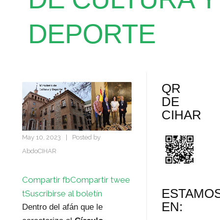
DEPORTE
QR
DE
CIHAR
May 10, 2023
|
Posted by
AbdoCIHAR
Compartir fb
Compartir twee
ESTAMO
t
Suscribirse al boletín
EN:
Dentro del afán que le