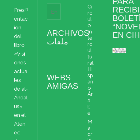
PARA
Cí
RECIBI
Pres
rc
BOLET
entac
ul
“NOVE
o
ión
ARCHIVOS
In
EN CI
del
te
ملفات
rc
libro
ul
«Visi
Archivos
tu
ملفات
ones
ral
Hi
actua
sp
WEBS
les
an
AMIGAS
o
de al-
Ár
Ándal
a
us»
b
e
en el
M
Aten
a
eo
dr