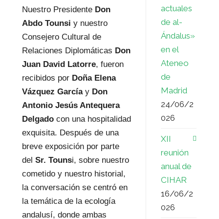
actuales
Nuestro Presidente
Don
de al-
Abdo Tounsi
y nuestro
Ándalus»
Consejero Cultural de
en el
Relaciones Diplomáticas
Don
Ateneo
Juan David Latorre
, fueron
de
recibidos por
Doña Elena
Madrid
Vázquez García
y
Don
24/06/2
Antonio Jesús Antequera
026
Delgado
con una hospitalidad
exquisita. Después de una
XII
breve exposición por parte
reunión
del
Sr. Touns
i, sobre nuestro
anual de
cometido y nuestro historial,
CIHAR
la conversación se centró en
16/06/2
la temática de la ecología
026
andalusí, donde ambas