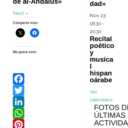
de al-Ándalus»
dad»
Next »
Nov
23
18:30
-
Comparte esto:
20:30
Recital
poético
y
Me gusta esto:
musica
l
hispan
oárabe
F
Ver
calendario
a
T
FOTOS D
c
w
L
ÚLTIMAS
ACTIVID
e
i
i
W