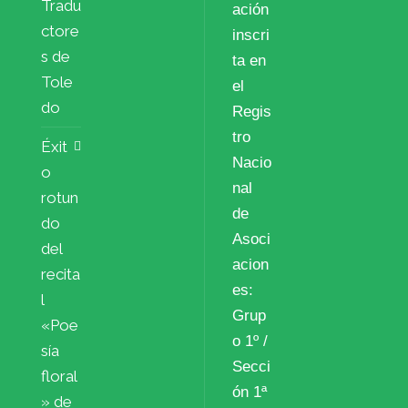
Tradu
ación
ctore
inscri
s de
ta en
Tole
el
do
Regis
tro
Éxit
Nacio
o
nal
rotun
de
do
Asoci
del
acion
recita
es:
l
Grup
«Poe
o 1º /
sía
Secci
floral
ón 1ª
» de