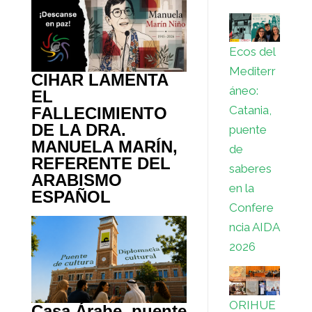
Ecos del
Mediterr
CIHAR LAMENTA
áneo:
EL
Catania,
FALLECIMIENTO
DE LA DRA.
puente
MANUELA MARÍN,
de
REFERENTE DEL
saberes
ARABISMO
en la
ESPAÑOL
Confere
ncia AIDA
2026
ORIHUE
Casa Árabe, puente