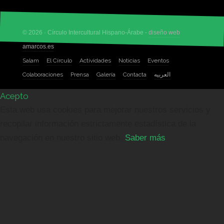
© 2026 · Círculo Intercultural Hispano-Árabe -
diseño web
amarcos.es
Salam
El Círculo
Actividades
Noticias
Eventos
Colaboraciones
Prensa
Galería
Contacta
العربيه
Acepto
Esta web usa cookies para mejorar nuestros servicios y
recopilar información estrictamente estadística de la
navegación en nuestro sitio web.
Saber más