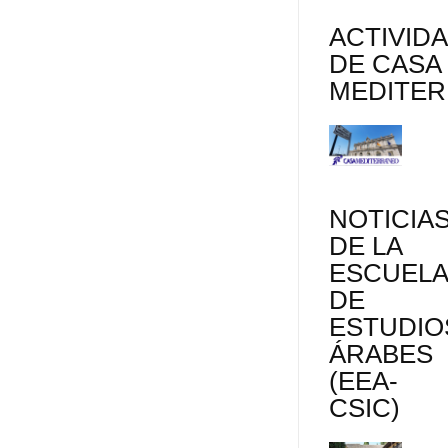
r
ACTIVID
DE CASA
MEDITE
NOTICIA
DE LA
ESCUEL
DE
ESTUDIO
ÁRABES
(EEA-
CSIC)