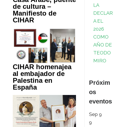
LA
de cultura –
Manifiesto de
DECLAR
CIHAR
A EL
2026
COMO
AÑO DE
TEODO
MIRO
CIHAR homenajea
al embajador de
Palestina en
Próxim
España
os
eventos
Sep
9
9