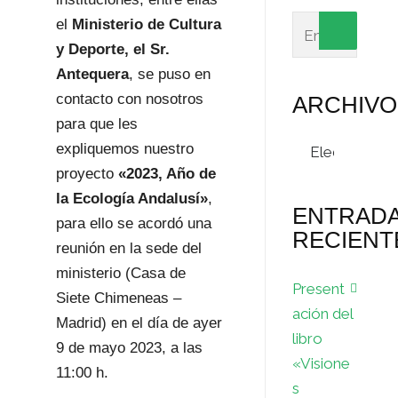
el
Ministerio de Cultura
y Deporte, el Sr.
Antequera
, se puso en
contacto con nosotros
ARCHIVO
para que les
Archivos
expliquemos nuestro
proyecto
«2023, Año de
la Ecología Andalusí»
,
ENTRAD
para ello se acordó una
RECIENT
reunión en la sede del
ministerio (Casa de
Present
Siete Chimeneas –
ación del
Madrid) en el día de ayer
libro
9 de mayo 2023, a las
«Visione
11:00 h.
s