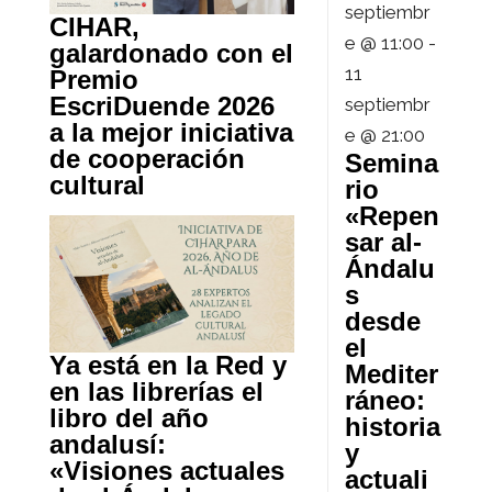
septiembr
CIHAR,
e @ 11:00
-
galardonado con el
11
Premio
EscriDuende 2026
septiembr
a la mejor iniciativa
e @ 21:00
de cooperación
Semina
cultural
rio
«Repen
sar al-
Ándalu
s
desde
el
Ya está en la Red y
Mediter
en las librerías el
ráneo:
libro del año
historia
andalusí:
y
«Visiones actuales
actuali