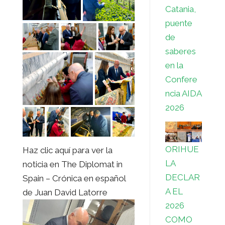
Catania,
puente
de
saberes
en la
Confere
ncia AIDA
2026
ORIHUE
Haz clic aquí para ver la
LA
noticia en The Diplomat in
DECLAR
Spain – Crónica en español
A EL
de Juan David Latorre
2026
COMO