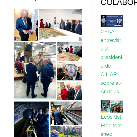
COLABO
CEAAT
entrevist
a al
president
e de
CIHAR
sobre al-
Ándalus
Ecos del
Mediterr
áneo: