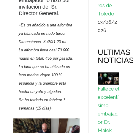
embajador lo hizo por
res de
invitación del Sr.
Director General.
Toledo
13/06/2
«
Es un añadido a una alfombra
026
ya fabricada en nudo turco.
Dimensiones: 3.45X1.20 mt.
La alfombra lleva casi 70.000
ULTIMAS
NOTICIA
nudos en total: 456 por pasada.
La lana que se ha utilizado es
lana merina virgen 100 %
española y la urdimbre está
Fallece el
hecha en yute y algodón.
excelentí
Se ha tardado en fabricar 3
simo
semanas (15 días)
«
embajad
or Dr.
Malek