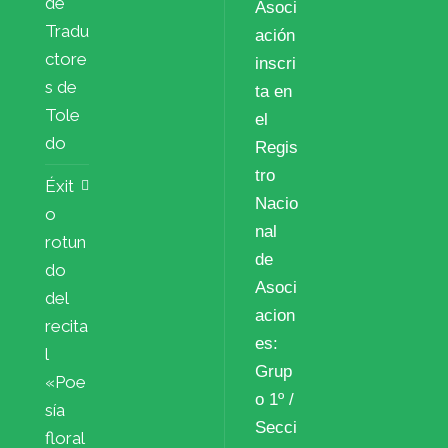
de
Asoci
Tradu
ación
ctore
inscri
s de
ta en
Tole
el
do
Regis
tro
Éxit
Nacio
o
nal
rotun
de
do
Asoci
del
acion
recita
es:
l
Grup
«Poe
o 1º /
sía
Secci
floral