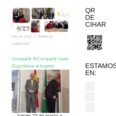
QR
DE
CIHAR
Mar 24, 2023
|
Posted by
AbdoCIHAR
Compartir fb
Compartir twee
ESTAMO
t
Suscribirse al boletín
EN:
Jueves 23 de marzo a