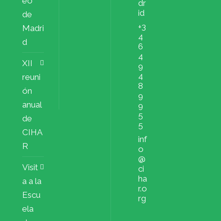
eo
dr
id
de
+3
Madri
4
d
6
4
XII
9
4
reuni
8
ón
9
anual
9
5
de
5
CIHA
inf
R
o
@
Visit
ci
ha
a a la
r.o
Escu
rg
ela