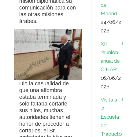
misión diplomática su
de
comunicación para con
Madrid
las otras misiones
árabes.
24/06/2
026
XII
reunión
anual de
CIHAR
16/06/2
Dio la casualidad de
026
que una alfombra
estaba terminada y
Visita a
solo faltaba cortarle
la
sus hilos, muchas
Escuela
autoridades tienen el
honor de proceder a
de
cortarlos, el Sr.
Traducto