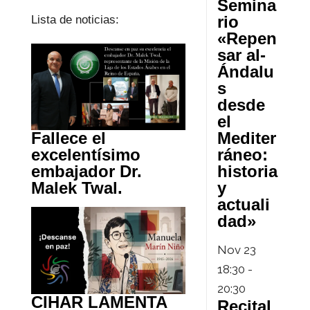
Semina
rio
Lista de noticias:
«Repen
sar al-
Ándalu
s
desde
el
Mediter
Fallece el
ráneo:
excelentísimo
historia
embajador Dr.
y
Malek Twal.
actuali
dad»
Nov
23
18:30
-
20:30
CIHAR LAMENTA
Recital