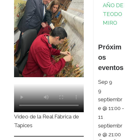
AÑO DE
TEODO
MIRO
Próxim
os
eventos
Sep
9
9
septiembr
e @ 11:00
-
Vídeo de la Real Fábrica de
11
Tapices
septiembr
e @ 21:00