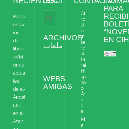
RECIENTES
البحث
CONTACTO
LA IM
PARA
Cí
RECIBI
Pres
rc
BOLET
entac
ul
“NOVE
o
ión
ARCHIVOS
In
EN CI
del
te
ملفات
rc
libro
ul
«Visi
Archivos
tu
ملفات
ones
ral
Hi
actua
sp
WEBS
les
an
AMIGAS
o
de al-
Ár
Ándal
a
us»
b
e
en el
M
Aten
a