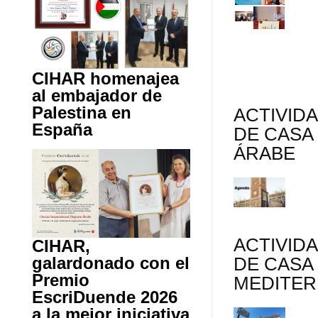
CIHAR homenajea
al embajador de
Palestina en
ACTIVID
España
DE CASA
ÁRABE
ACTIVID
CIHAR,
DE CASA
galardonado con el
Premio
MEDITE
EscriDuende 2026
a la mejor iniciativa