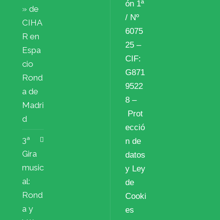
ón 1ª
» de
/ Nº
CIHA
6075
R en
25 –
Espa
CIF:
cio
G871
Rond
9522
a de
8 –
Madri
Prot
d
ecció
3ª
n de
Gira
datos
music
y Ley
al:
de
Rond
Cooki
a y
es