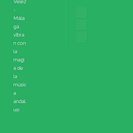
Vélez
-
Mála
ga
vibra
n con
la
magi
a de
la
músic
a
andal
usí