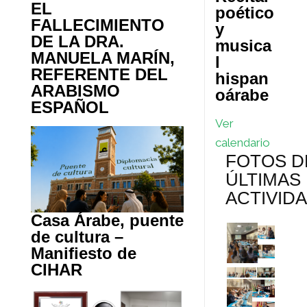
EL
poético
FALLECIMIENTO
y
DE LA DRA.
musica
MANUELA MARÍN,
l
REFERENTE DEL
hispan
ARABISMO
oárabe
ESPAÑOL
Ver
calendario
FOTOS D
ÚLTIMAS
ACTIVID
Casa Árabe, puente
de cultura –
Manifiesto de
CIHAR