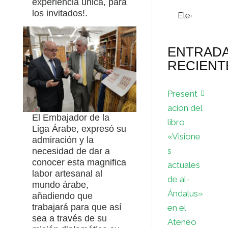
experiencia única, para
Archivos
los invitados!.
ENTRAD
RECIENT
Present
ación del
El Embajador de la
libro
Liga Árabe, expresó su
«Visione
admiración y la
s
necesidad de dar a
conocer esta magnifica
actuales
labor artesanal al
de al-
mundo árabe,
Ándalus»
añadiendo que
trabajará para que así
en el
sea a través de su
Ateneo