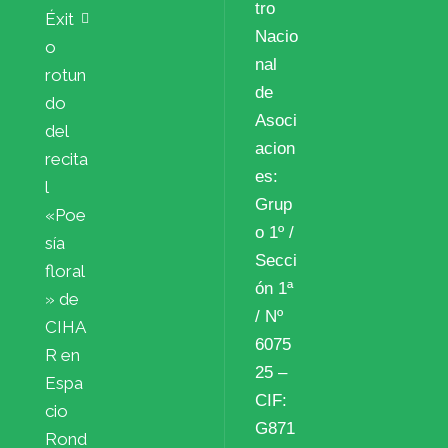
tro
Éxit
Nacio
o
nal
rotun
de
do
Asoci
del
acion
recita
es:
l
Grup
«Poe
o 1º /
sía
Secci
floral
ón 1ª
» de
/ Nº
CIHA
6075
R en
25 –
Espa
CIF:
cio
G871
Rond