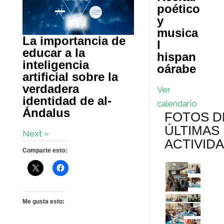
poético
y
musica
La importancia de
l
educar a la
hispan
inteligencia
oárabe
artificial sobre la
verdadera
Ver
identidad de al-
calendario
Ándalus
FOTOS D
ÚLTIMAS
Next »
ACTIVID
Comparte esto:
Me gusta esto: