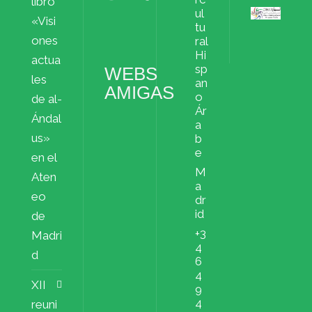
libro
ul
«Visi
Archivos
tu
ملفات
ones
ral
Hi
actua
sp
WEBS
les
an
AMIGAS
o
de al-
Ár
Ándal
a
us»
b
e
en el
M
Aten
a
eo
dr
id
de
+3
Madri
4
d
6
4
XII
9
4
reuni