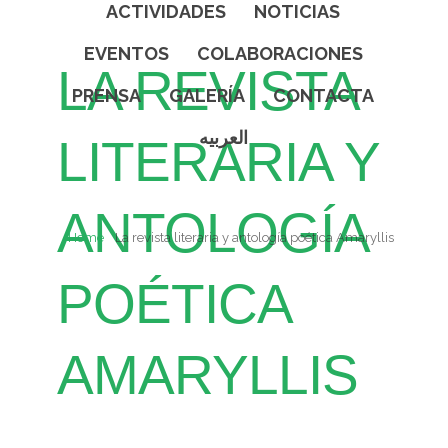
ACTIVIDADES
NOTICIAS
EVENTOS
COLABORACIONES
LA REVISTA
PRENSA
GALERÍA
CONTACTA
العربيه
LITERARIA Y
ANTOLOGÍA
Home
La revista literaria y antología poética Amaryllis
POÉTICA
AMARYLLIS