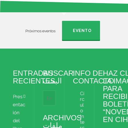
EVENTO
Próximos eventos
ENTRADAS
BUSCAR
INFO DE
HAZ CL
RECIENTES
البحث
CONTACTO
LA IM
PARA
Cí
RECIBI
Pres
rc
BOLET
entac
ul
“NOVE
o
ión
ARCHIVOS
In
EN CI
del
te
ملفات
rc