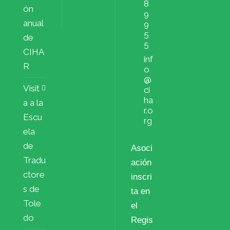
8
ón
9
anual
9
5
de
5
CIHA
inf
R
o
@
Visit
ci
ha
a a la
r.o
Escu
rg
ela
de
Asoci
Tradu
ación
ctore
inscri
s de
ta en
Tole
el
do
Regis