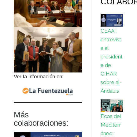
COLABO
CEAAT
entrevist
a al
president
e de
CIHAR
Ver la información en:
sobre al-
Ándalus
Más
Ecos del
colaboraciones:
Mediterr
áneo: