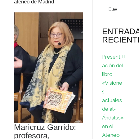
ateneo de Madrid
Archivos
ENTRAD
RECIENT
Present
ación del
libro
«Visione
s
actuales
de al-
Ándalus»
Maricruz Garrido:
en el
profesora,
Ateneo