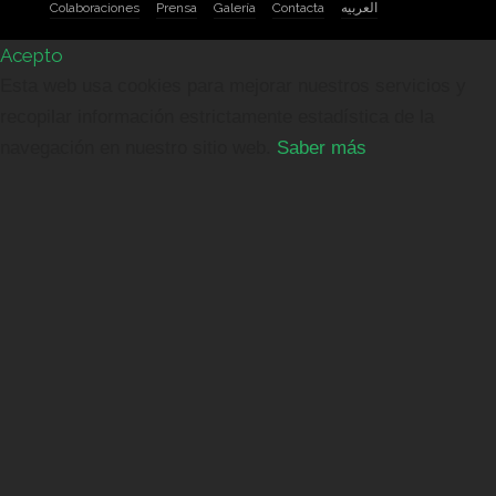
Colaboraciones
Prensa
Galería
Contacta
العربيه
Acepto
Esta web usa cookies para mejorar nuestros servicios y
recopilar información estrictamente estadística de la
navegación en nuestro sitio web.
Saber más