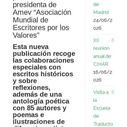
presidenta de
de
Amev “Asociación
Madrid
Mundial de
24/06/2
Escritores por los
026
Valores”
XII
Esta nueva
reunión
publicación recoge
anual de
las colaboraciones
CIHAR
especiales con
16/06/2
escritos históricos
y sobre
026
reflexiones,
Visita a
además de una
la
antología poética
con 85 autores y
Escuela
poemas e
de
ilustraciones de
Traducto