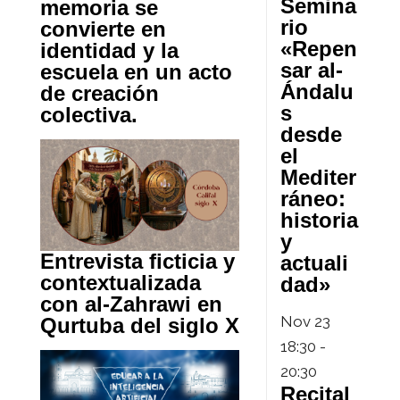
Semina
memoria se
rio
convierte en
«Repen
identidad y la
sar al-
escuela en un acto
Ándalu
de creación
s
colectiva.
desde
el
Mediter
ráneo:
historia
y
Entrevista ficticia y
actuali
contextualizada
dad»
con al-Zahrawi en
Nov
23
Qurtuba del siglo X
18:30
-
20:30
Recital