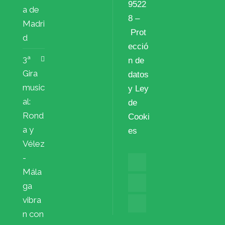
9522
a de
8 –
Madri
Prot
d
ecció
3ª
n de
Gira
datos
music
y Ley
al:
de
Rond
Cooki
a y
es
Vélez
-
Mála
ga
vibra
n con