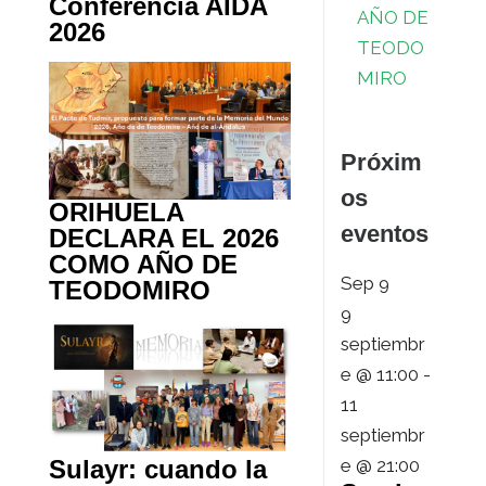
Conferencia AIDA
AÑO DE
2026
TEODO
MIRO
Próxim
os
ORIHUELA
eventos
DECLARA EL 2026
COMO AÑO DE
Sep
9
TEODOMIRO
9
septiembr
e @ 11:00
-
11
septiembr
Sulayr: cuando la
e @ 21:00