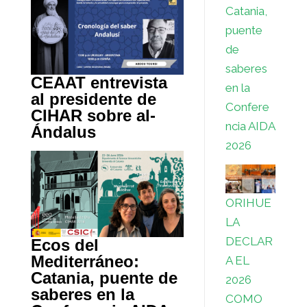
Catania,
puente
de
saberes
CEAAT entrevista
en la
al presidente de
Confere
CIHAR sobre al-
ncia AIDA
Ándalus
2026
ORIHUE
LA
DECLAR
Ecos del
Mediterráneo:
A EL
Catania, puente de
2026
saberes en la
COMO