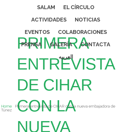
SALAM
EL CÍRCULO
ACTIVIDADES
NOTICIAS
EVENTOS
COLABORACIONES
PRIMERA
PRENSA
GALERÍA
CONTACTA
العربيه
ENTREVISTA
DE CIHAR
CON LA
Home
Primera entrevista de CIHAR con la nueva embajadora de
Túnez
NUEVA