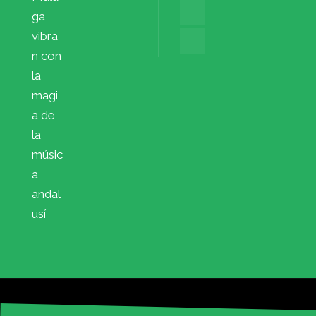
ga
vibra
n con
la
magi
a de
la
músic
a
andal
usí