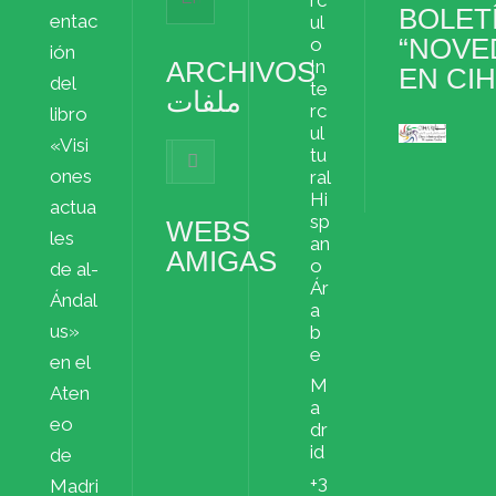
BOLET
entac
ul
“NOVE
o
ión
ARCHIVOS
In
EN CI
del
te
ملفات
rc
libro
ul
«Visi
Archivos
tu
ملفات
ones
ral
Hi
actua
sp
WEBS
les
an
AMIGAS
o
de al-
Ár
Ándal
a
us»
b
e
en el
M
Aten
a
eo
dr
id
de
+3
Madri