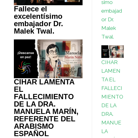
simo
Fallece el
embajad
excelentísimo
or Dr.
embajador Dr.
Malek
Malek Twal.
Twal.
CIHAR
LAMEN
TA EL
CIHAR LAMENTA
FALLECI
EL
FALLECIMIENTO
MIENTO
DE LA DRA.
DE LA
MANUELA MARÍN,
DRA.
REFERENTE DEL
MANUE
ARABISMO
LA
ESPAÑOL