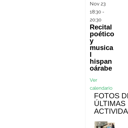
Nov
23
18:30
-
20:30
Recital
poético
y
musica
l
hispan
oárabe
Ver
calendario
FOTOS D
ÚLTIMAS
ACTIVID