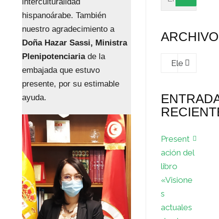
interculturalidad
hispanoárabe. También
nuestro agradecimiento a
ARCHIVO
Doña Hazar Sassi, Ministra
Archivos
Plenipotenciaria
de la
embajada que estuvo
presente, por su estimable
ENTRAD
ayuda.
RECIENT
Present
ación del
libro
«Visione
s
actuales