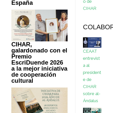
o de
España
CIHAR
COLABO
CIHAR,
galardonado con el
CEAAT
Premio
entrevist
EscriDuende 2026
a al
a la mejor iniciativa
president
de cooperación
e de
cultural
CIHAR
sobre al-
Ándalus