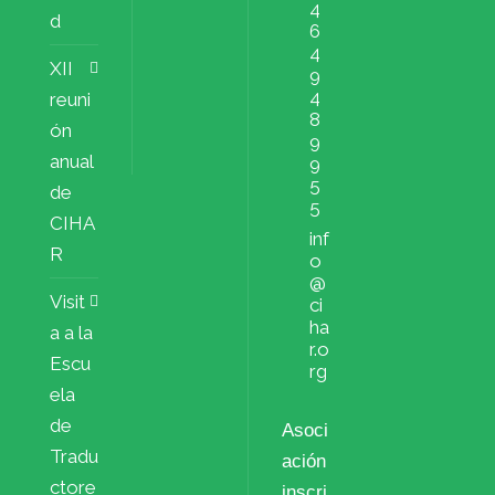
4
d
6
4
XII
9
4
reuni
8
ón
9
anual
9
5
de
5
CIHA
inf
R
o
@
Visit
ci
ha
a a la
r.o
Escu
rg
ela
de
Asoci
Tradu
ación
ctore
inscri