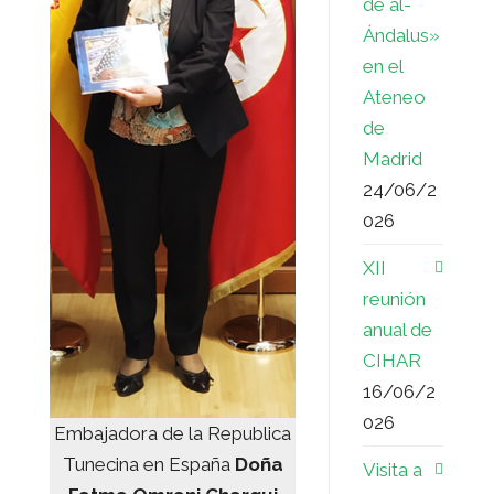
de al-
Ándalus»
en el
Ateneo
de
Madrid
24/06/2
026
XII
reunión
anual de
CIHAR
16/06/2
026
Embajadora de la Republica
Tunecina en España
Doña
Visita a