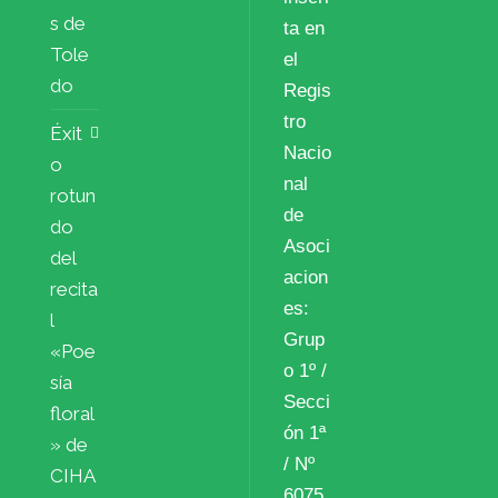
s de
ta en
Tole
el
do
Regis
tro
Éxit
Nacio
o
nal
rotun
de
do
Asoci
del
acion
recita
es:
l
Grup
«Poe
o 1º /
sía
Secci
floral
ón 1ª
» de
/ Nº
CIHA
6075