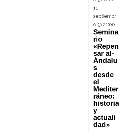
s
r
a
11
t
e
r
septiembr
e @ 21:00
s
t
Semina
rio
s
i
«Repen
r
sar al-
Ándalu
s
desde
el
Mediter
ráneo:
historia
y
actuali
dad»