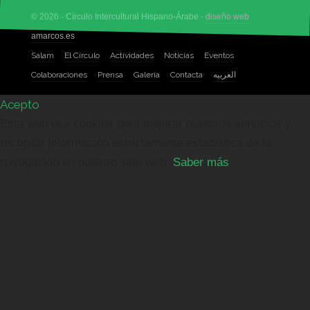
© 2026 · Círculo Intercultural Hispano-Árabe -
diseño web
amarcos.es
Salam
El Círculo
Actividades
Noticias
Eventos
Colaboraciones
Prensa
Galería
Contacta
العربيه
Acepto
Esta web usa cookies para mejorar nuestros servicios y
recopilar información estrictamente estadística de la
navegación en nuestro sitio web.
Saber más