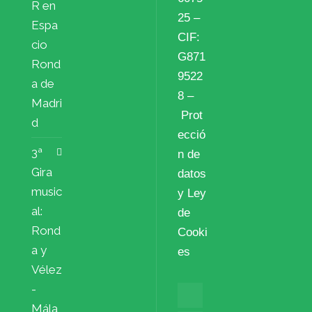
R en
25 –
Espa
CIF:
cio
G871
Rond
9522
a de
8 –
Madri
Prot
d
ecció
3ª
n de
Gira
datos
music
y Ley
al:
de
Rond
Cooki
a y
es
Vélez
-
Mála