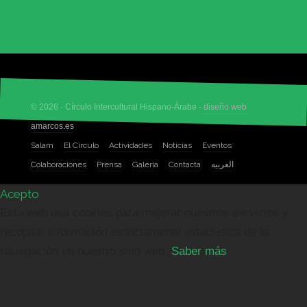
© 2026 · Círculo Intercultural Hispano-Árabe -
diseño web
amarcos.es
Salam
El Círculo
Actividades
Noticias
Eventos
Colaboraciones
Prensa
Galería
Contacta
العربيه
Acepto
Esta web usa cookies para mejorar nuestros servicios y
recopilar información estrictamente estadística de la
navegación en nuestro sitio web.
Saber más