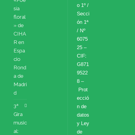
o 1º /
sía
Secci
floral
ón 1ª
» de
/ Nº
CIHA
6075
R en
25 –
Espa
CIF:
cio
G871
Rond
9522
a de
8 –
Madri
Prot
d
ecció
3ª
n de
Gira
datos
music
y Ley
al:
de