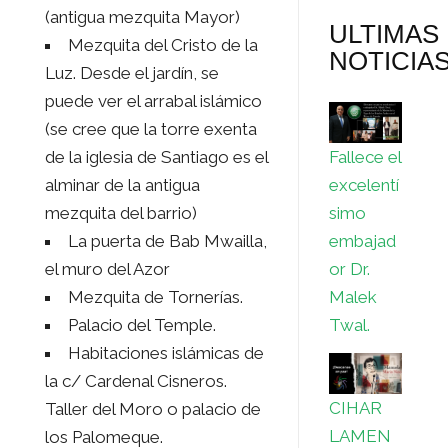
(antigua mezquita Mayor)
ULTIMAS
Mezquita del Cristo de la
NOTICIA
Luz. Desde el jardín, se
puede ver el arrabal islámico
(se cree que la torre exenta
de la iglesia de Santiago es el
Fallece el
alminar de la antigua
excelentí
mezquita del barrio)
simo
La puerta de Bab Mwailla,
embajad
el muro del Azor
or Dr.
Mezquita de Tornerías.
Malek
Palacio del Temple.
Twal.
Habitaciones islámicas de
la c/ Cardenal Cisneros.
CIHAR
Taller del Moro o palacio de
LAMEN
los Palomeque.