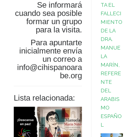
Se informará
TA EL
cuando sea posible
FALLECI
formar un grupo
MIENTO
para la visita.
DE LA
DRA.
Para apuntarte
MANUE
inicialmente envía
LA
un correo a
MARÍN,
info@cihispanoara
REFERE
be.org
NTE
DEL
Lista relacionada:
ARABIS
MO
ESPAÑO
L