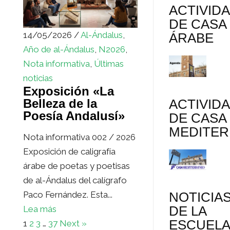
ACTIVID
DE CASA
14/05/2026 /
Al-Ándalus
,
ÁRABE
Año de al-Ándalus
,
N2026
,
Nota informativa
,
Últimas
noticias
Exposición «La
ACTIVID
Belleza de la
Poesía Andalusí»
DE CASA
MEDITE
Nota informativa 002 / 2026
Exposición de caligrafía
árabe de poetas y poetisas
de al-Ándalus del calígrafo
Paco Fernández. Esta...
NOTICIA
DE LA
Lea más
ESCUEL
1
2
3
…
37
Next »