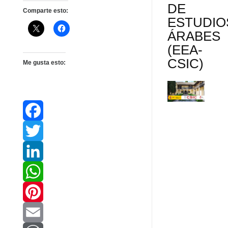
DE
Comparte esto:
ESTUDIO
ÁRABES
(EEA-
CSIC)
Me gusta esto:
F
a
T
c
w
L
e
i
i
W
b
t
n
h
P