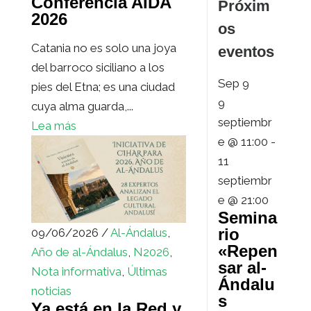
Conferencia AIDA
Próxim
2026
os
Catania no es solo una joya
eventos
del barroco siciliano a los
Sep
9
pies del Etna; es una ciudad
9
cuya alma guarda,...
septiembr
Lea más
e @ 11:00
-
11
septiembr
e @ 21:00
Semina
rio
09/06/2026 /
Al-Ándalus
,
«Repen
Año de al-Ándalus
,
N2026
,
sar al-
Nota informativa
,
Últimas
Ándalu
noticias
s
Ya está en la Red y