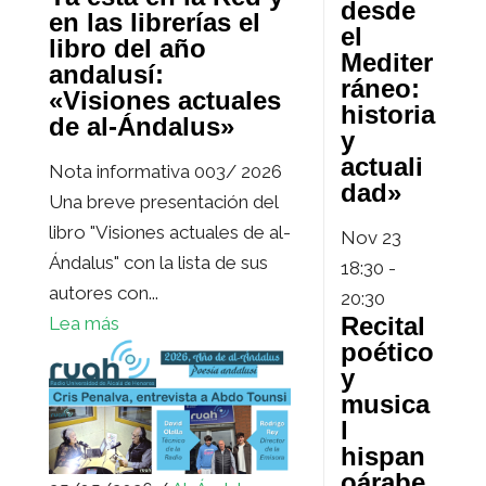
desde
en las librerías el
el
libro del año
Mediter
andalusí:
ráneo:
«Visiones actuales
historia
de al-Ándalus»
y
actuali
Nota informativa 003/ 2026
dad»
Una breve presentación del
libro "Visiones actuales de al-
Nov
23
Ándalus" con la lista de sus
18:30
-
autores con...
20:30
Recital
Lea más
poético
y
musica
l
hispan
oárabe