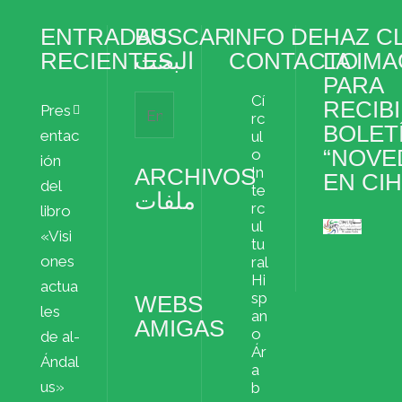
ENTRADAS
BUSCAR
INFO DE
HAZ CL
RECIENTES
البحث
CONTACTO
LA IM
PARA
Cí
RECIBI
Pres
rc
BOLET
entac
ul
“NOVE
o
ión
ARCHIVOS
In
EN CI
del
te
ملفات
rc
libro
ul
«Visi
Archivos
tu
ملفات
ones
ral
Hi
actua
sp
WEBS
les
an
AMIGAS
o
de al-
Ár
Ándal
a
us»
b