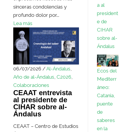
a al
sinceras condolencias y
president
profundo dolor por...
e de
Lea más
CIHAR
sobre al-
Ándalus
06/07/2026 /
Al-Ándalus
,
Ecos del
Año de al-Ándalus
,
C2026
,
Mediterr
Colaboraciones
áneo:
CEAAT entrevista
Catania,
al presidente de
puente
CIHAR sobre al-
de
Ándalus
saberes
CEAAT – Centro de Estudios
en la