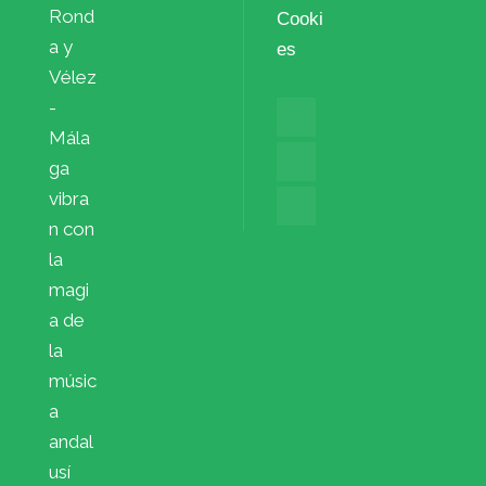
Rond
Cooki
a y
es
Vélez
-
Mála
ga
vibra
n con
la
magi
a de
la
músic
a
andal
usí