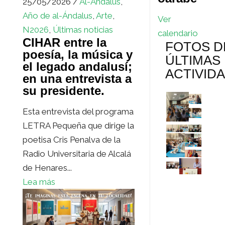
25/05/2026 /
Al-Ándalus
,
Año de al-Ándalus
,
Arte
,
Ver
N2026
,
Últimas noticias
calendario
CIHAR entre la
FOTOS D
poesía, la música y
ÚLTIMAS
el legado andalusí;
ACTIVID
en una entrevista a
su presidente.
Esta entrevista del programa
LETRA Pequeña que dirige la
poetisa Cris Penalva de la
Radio Universitaria de Alcalá
de Henares...
Lea más