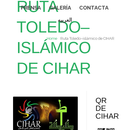
RUTA
PRENSA
GALERÍA
CONTACTA
العربيه
TOLEDO–
Home
Ruta Toledo–islámico de CIHAR
ISLÁMICO
DE CIHAR
QR
DE
CIHAR