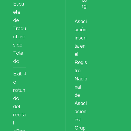
Escu
rg
ela
de
Asoci
Tradu
ación
ctore
inscri
s de
ta en
Tole
el
do
Regis
tro
Éxit
Nacio
o
nal
rotun
de
do
Asoci
del
acion
recita
es:
l
Grup
«Poe