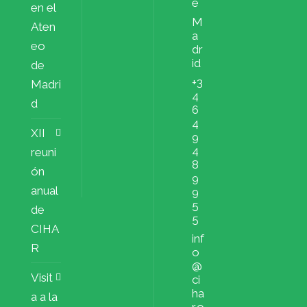
e
en el
M
Aten
a
eo
dr
id
de
+3
Madri
4
d
6
4
XII
9
4
reuni
8
ón
9
anual
9
5
de
5
CIHA
inf
R
o
@
Visit
ci
ha
a a la
r.o