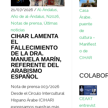
21/07/2026 /
Al-Ándalus
,
Casa
Año de al-Ándalus
,
N2026
,
Árabe,
Notas de prensa
,
Últimas
puente
noticias
de
CIHAR LAMENTA
cultura –
EL
Manifiest
FALLECIMIENTO
o de
DE LA DRA.
CIHAR
MANUELA MARÍN,
REFERENTE DEL
ARABISMO
COLABO
ESPAÑOL
Nota de prensa 003/2026
Desde el Círculo Intercultural
CEAAT
Hispano Árabe (CIHAR)
entrevist
expresamos nuestras más