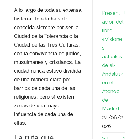
A lo largo de toda su extensa
Present
historia, Toledo ha sido
ación del
conocida siempre por ser la
libro
Ciudad de la Tolerancia o la
«Visione
Ciudad de las Tres Culturas,
s
con la convivencia de judíos,
actuales
musulmanes y cristianos. La
de al-
ciudad nunca estuvo dividida
Ándalus»
de una manera clara por
en el
barrios de cada una de las
Ateneo
religiones, pero sí existen
de
zonas de una mayor
Madrid
influencia de cada una de
24/06/2
ellas.
026
La ruta que