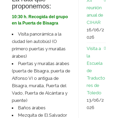
XII
proponemos:
reunión
anual de
10:30 h. Recogida del grupo
CIHAR
en la Puerta de Bisagra
16/06/2
Visita panorámica a la
026
ciudad (en autobús) (O
Visita a
primero puertas y murallas
la
árabes)
Escuela
Puertas y murallas árabes
de
(puerta de Bisagra, puerta de
Traducto
Alfonso VI o antigua de
res de
Bisagra, muralla, Puerta del
Toledo
Vado, Puerta de Alcántara y
13/06/2
puente)
026
Baños árabes
Mezquita de El Salvador