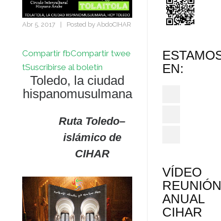
Abr 5, 2017
|
Posted by
AbdoCIHAR
ESTAMO
Compartir fb
Compartir twee
EN:
t
Suscribirse al boletín
Toledo, la ciudad
hispanomusulmana
Ruta Toledo–
islámico de
CIHAR
VÍDEO
REUNIÓ
ANUAL
CIHAR