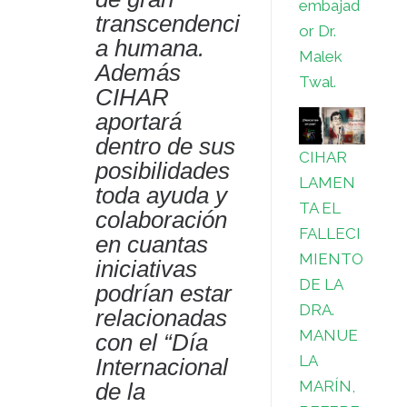
embajad
transcendenci
or Dr.
a humana.
Malek
Además
Twal.
CIHAR
aportará
dentro de sus
CIHAR
posibilidades
LAMEN
toda ayuda y
TA EL
colaboración
FALLECI
en cuantas
MIENTO
iniciativas
DE LA
podrían estar
DRA.
relacionadas
MANUE
con el “Día
LA
Internacional
MARÍN,
de la