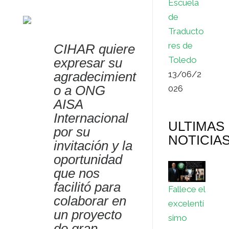
Escuela
de
Traducto
res de
CIHAR quiere
Toledo
expresar su
agradecimient
13/06/2
o a ONG
026
AISA
Internacional
ULTIMAS
por su
NOTICIA
invitación y la
oportunidad
que nos
facilitó para
Fallece el
colaborar en
excelentí
un proyecto
simo
de gran