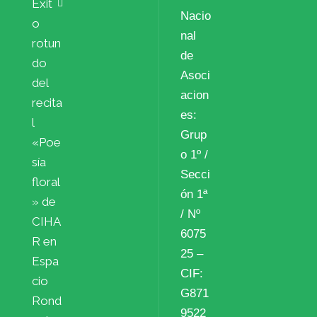
Éxit
Nacio
o
nal
rotun
de
do
Asoci
del
acion
recita
es:
l
Grup
«Poe
o 1º /
sía
Secci
floral
ón 1ª
» de
/ Nº
CIHA
6075
R en
25 –
Espa
CIF:
cio
G871
Rond
9522