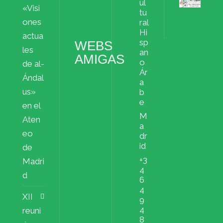
ul
«Visi
Archivos
tu
ملفات
ones
ral
Hi
actua
sp
WEBS
les
an
AMIGAS
o
de al-
Ár
Ándal
a
us»
b
e
en el
M
Aten
a
eo
dr
id
de
+3
Madri
4
d
6
4
XII
9
4
reuni
8