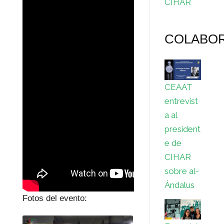
CIHAR
COLABO
CEAAT
entrevist
a al
president
e de
CIHAR
sobre al-
Ándalus
Fotos del evento: