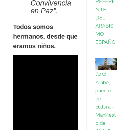
Convivencia
REFERE
en Paz”.
NTE
DEL
ARABIS
Todos somos
MO
hermanos, desde que
ESPAÑO
eramos niños.
L
Casa
Árabe,
puente
de
cultura –
Manifiest
o de