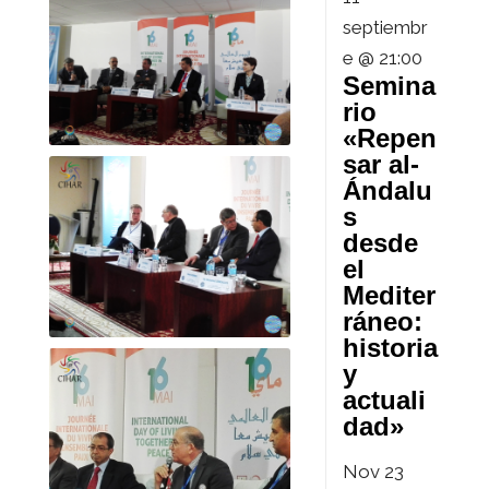
septiembr
e @ 21:00
Semina
rio
«Repen
sar al-
Ándalu
s
desde
el
Mediter
ráneo:
historia
y
actuali
dad»
Nov
23