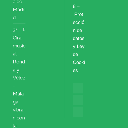
a de
8 –
Madri
Prot
d
ecció
3ª
n de
Gira
datos
music
y Ley
al:
de
Rond
Cooki
a y
es
Vélez
-
Mála
ga
vibra
n con
la