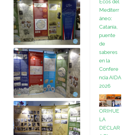
Ecos del
Mediterr
áneo:
Catania,
puente
de
saberes
en la
Confere
ncia AIDA
2026
ORIHUE
LA
DECLAR