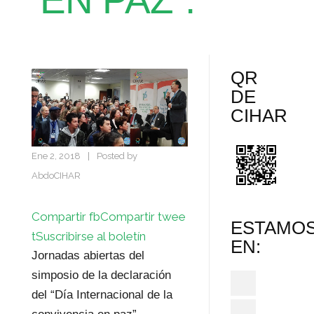
EN PAZ”.
QR
DE
CIHAR
Ene 2, 2018
|
Posted by
AbdoCIHAR
Compartir fb
Compartir twee
ESTAMO
t
Suscribirse al boletín
EN:
Jornadas abiertas del
simposio de la declaración
del “Día Internacional de la