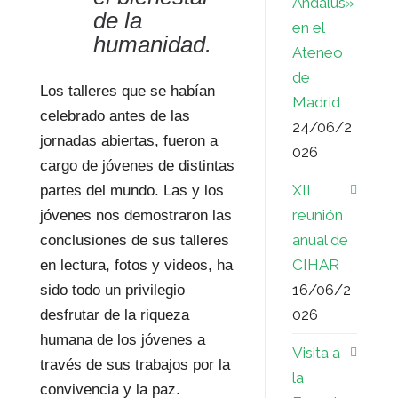
Ándalus»
de la
en el
humanidad.
Ateneo
de
Los talleres que se habían
Madrid
celebrado antes de las
24/06/2
jornadas abiertas, fueron a
026
cargo de jóvenes de distintas
XII
partes del mundo. Las y los
reunión
jóvenes nos demostraron las
anual de
conclusiones de sus talleres
CIHAR
en lectura, fotos y videos, ha
16/06/2
sido todo un privilegio
026
desfrutar de la riqueza
humana de los jóvenes a
Visita a
través de sus trabajos por la
la
convivencia y la paz.