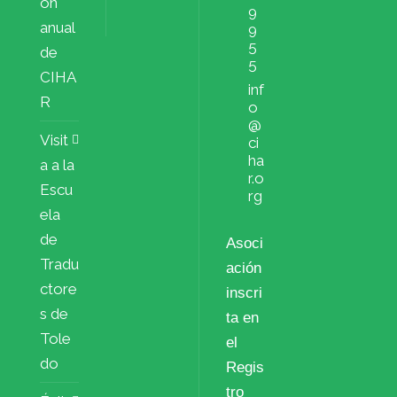
ón
9
anual
9
5
de
5
CIHA
inf
R
o
@
Visit
ci
ha
a a la
r.o
Escu
rg
ela
de
Asoci
Tradu
ación
ctore
inscri
s de
ta en
Tole
el
do
Regis
tro