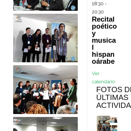
18:30
-
20:30
Recital
poético
y
musica
l
hispan
oárabe
Ver
calendario
FOTOS D
ÚLTIMAS
ACTIVID