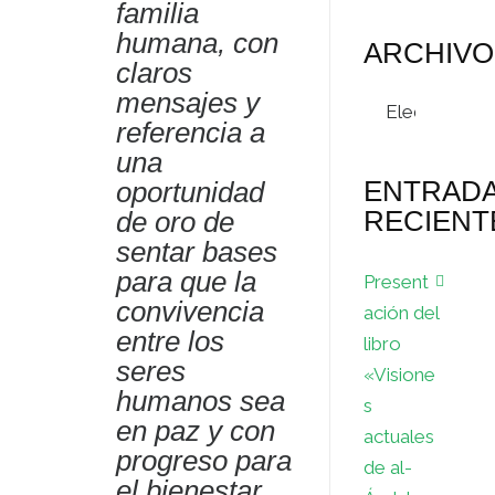
familia
humana, con
ARCHIVO
claros
mensajes y
Archivos
referencia a
una
ENTRAD
oportunidad
RECIENT
de oro de
sentar bases
para que la
Present
convivencia
ación del
entre los
libro
seres
«Visione
humanos sea
s
en paz y con
actuales
progreso para
de al-
el bienestar