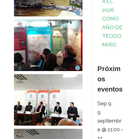
A EL
2026
COMO
AÑO DE
TEODO
MIRO
Próxim
os
eventos
Sep
9
9
septiembr
e @ 11:00
-
11