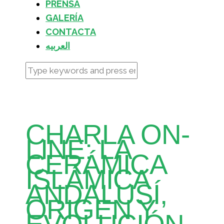
PRENSA
GALERÍA
CONTACTA
العربيه
CHARLA ON-
LINE: LA
CERÁMICA
ISLÁMICA
ANDALUSÍ,
ORIGEN Y