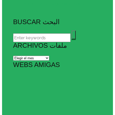
vibran con la magia de la música
andalusí
BUSCAR البحث
ARCHIVOS ملفات
Archivos
ملفات
WEBS AMIGAS