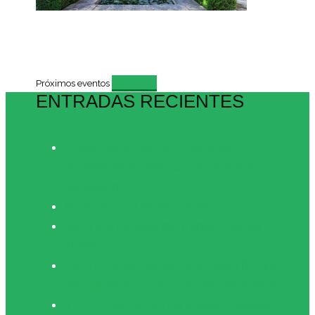
Evento
Próximos eventos
ENTRADAS RECIENTES
Presentación del libro «Visiones
actuales de al-Ándalus» en el Ateneo
de Madrid
XII reunión anual de CIHAR
Visita a la Escuela de Traductores de
Toledo
Éxito rotundo del recital «Poesía floral»
de CIHAR en Espacio Ronda de Madrid
3ª Gira musical: Ronda y Vélez-Málaga