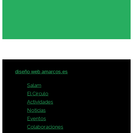
© 2026 · Círculo Intercultural Hispano-Árabe -
diseño web amarcos.es
Salam
El Círculo
Actividades
Noticias
Eventos
Colaboraciones