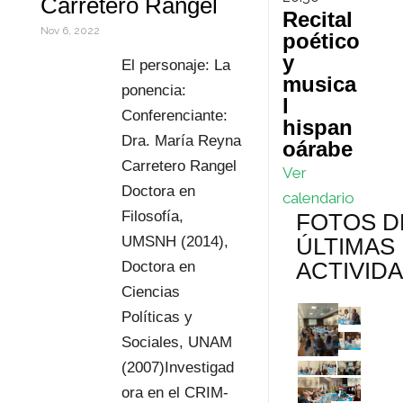
Carretero Rangel
Recital
s
r
a
Nov 6, 2022
poético
t
e
r
y
El personaje: La
musica
s
t
ponencia:
l
Conferenciante:
hispan
s
i
Dra. María Reyna
oárabe
r
Carretero Rangel
Ver
Doctora en
calendario
Filosofía,
FOTOS D
ÚLTIMAS
UMSNH (2014),
ACTIVID
Doctora en
Ciencias
Políticas y
Sociales, UNAM
(2007)Investigad
ora en el CRIM-