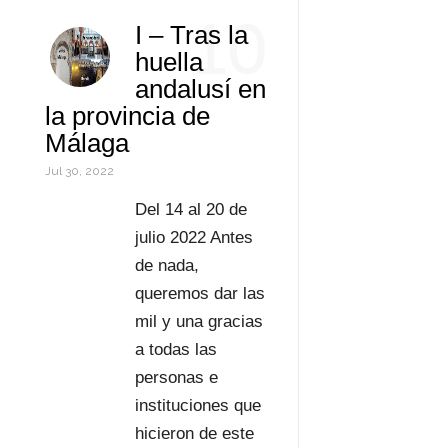
10
I – Tras la
I
A
e
i
r
o
huella
n
p
r
l
d
m
andalusí en
la provincia de
p
e
P
p
Málaga
s
r
a
Jul 30, 2022
t
e
r
Del 14 al 20 de
s
t
julio 2022 Antes
de nada,
s
i
queremos dar las
r
mil y una gracias
a todas las
personas e
instituciones que
hicieron de este