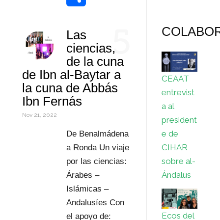
k
r
d
s
t
a
o
C
5
COLABO
Las
I
A
e
i
r
o
ciencias,
n
p
r
l
d
m
de la cuna
de Ibn al-Baytar a
p
e
P
p
CEAAT
la cuna de Abbás
entrevist
s
r
a
Ibn Fernás
a al
t
e
r
Nov 21, 2022
president
e de
s
t
De Benalmádena
CIHAR
a Ronda Un viaje
s
i
sobre al-
por las ciencias:
r
Ándalus
Árabes –
Islámicas –
Andalusíes Con
Ecos del
el apoyo de: