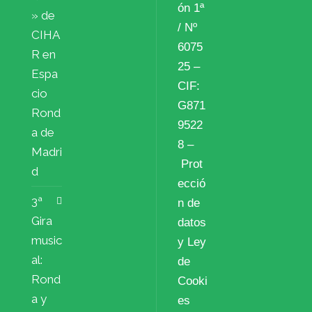
ón 1ª
» de
/ Nº
CIHA
6075
R en
25 –
Espa
CIF:
cio
G871
Rond
9522
a de
8 –
Madri
Prot
d
ecció
3ª
n de
Gira
datos
music
y Ley
al:
de
Rond
Cooki
a y
es