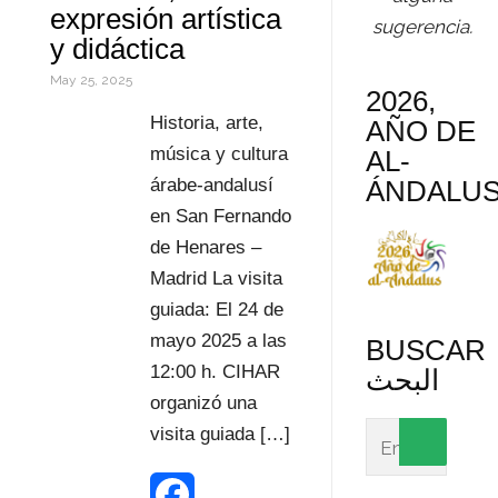
expresión artística
sugerencia.
s
r
a
y didáctica
t
e
r
May 25, 2025
2026,
s
t
Historia, arte,
AÑO DE
música y cultura
AL-
s
i
ÁNDALU
árabe-andalusí
r
en San Fernando
de Henares –
Madrid La visita
guiada: El 24 de
mayo 2025 a las
BUSCAR
12:00 h. CIHAR
البحث
organizó una
visita guiada […]