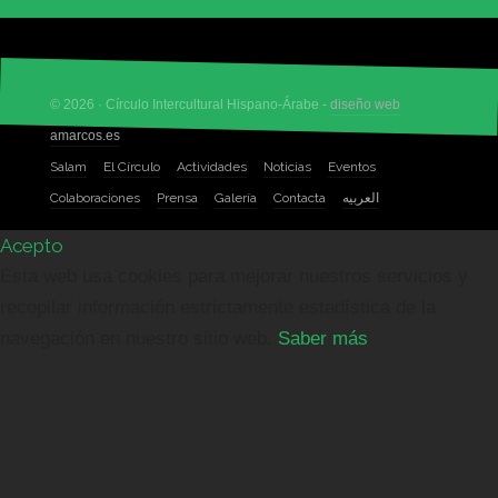
© 2026 · Círculo Intercultural Hispano-Árabe -
diseño web
amarcos.es
Salam
El Círculo
Actividades
Noticias
Eventos
Colaboraciones
Prensa
Galería
Contacta
العربيه
Acepto
Esta web usa cookies para mejorar nuestros servicios y
recopilar información estrictamente estadística de la
navegación en nuestro sitio web.
Saber más