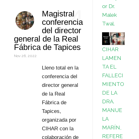
k
r
d
s
t
a
o
C
or Dr.
4
Magistral
I
A
e
i
r
o
Malek
conferencia
Twal.
n
p
r
l
d
m
del director
general de la Real
p
e
P
p
Fábrica de Tapices
CIHAR
s
r
a
Nov 26, 2022
LAMEN
t
e
r
TA EL
Lleno total en la
FALLECI
s
t
conferencia del
MIENTO
director general
s
i
DE LA
de la Real
r
DRA.
Fábrica de
MANUE
Tapices,
LA
organizada por
MARÍN,
CIHAR con la
REFERE
colaboración de