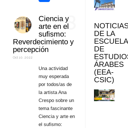
k
r
d
s
t
a
o
C
8
Ciencia y
I
A
e
i
r
o
NOTICIA
arte en el
n
p
r
l
d
m
DE LA
sufismo:
ESCUEL
Reverdecimiento y
p
e
P
p
DE
percepción
s
r
a
ESTUDIO
Oct 10, 2022
ÁRABES
t
e
r
Una actividad
(EEA-
s
t
muy esperada
CSIC)
por todos/as de
s
i
la artista Ana
r
Crespo sobre un
tema fascinante
Ciencia y arte en
el sufismo: