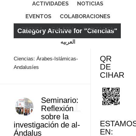
ACTIVIDADES
NOTICIAS
EVENTOS
COLABORACIONES
PRENSA
GALERÍA
CONTACTA
Category Archive for "Ciencias"
العربيه
QR
Ciencias: Árabes-Islámicas-
DE
Andalusíes
CIHAR
1
Seminario:
Reflexión
sobre la
ESTAMO
investigación de al-
EN:
Ándalus