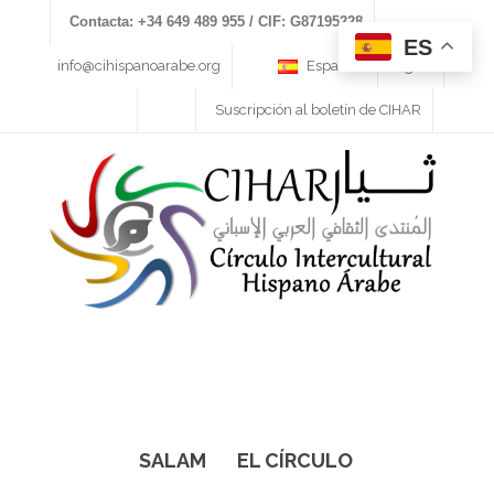
Contacta: +34 649 489 955 / CIF: G87195228
ES
info@cihispanoarabe.org
Español
Login
Suscripción al boletín de CIHAR
SALAM
EL CÍRCULO