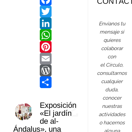
CONTÁC
F
a
T
Envíanos tu
mensaje si
c
w
L
quieres
e
i
i
W
colaborar
con
b
t
n
h
P
el Círculo,
o
t
k
a
i
E
consultarnos
cualquier
o
e
e
t
n
m
W
duda,
k
r
d
s
t
a
o
C
conocer
2
Exposición
I
A
e
i
r
o
nuestras
«El jardín
actividades
n
p
r
l
d
m
de al-
o hacernos
Ándalus», una
p
e
P
p
alguna