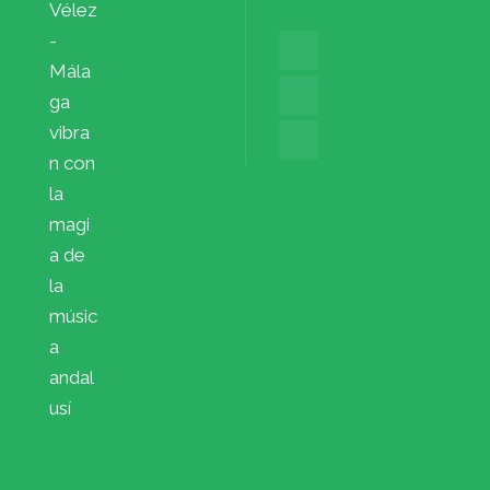
Vélez
-
Mála
ga
vibra
n con
la
magi
a de
la
músic
a
andal
usí