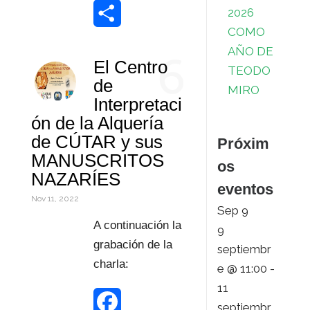
2026
o
e
e
t
n
m
W
COMO
k
r
d
s
t
a
o
C
AÑO DE
6
El Centro
I
A
e
i
r
o
TEODO
de
MIRO
n
p
r
l
d
m
Interpretaci
ón de la Alquería
p
e
P
p
de CÚTAR y sus
Próxim
s
r
a
MANUSCRITOS
os
NAZARÍES
t
e
r
eventos
Nov 11, 2022
s
t
Sep
9
A continuación la
9
s
i
grabación de la
septiembr
r
charla:
e @ 11:00
-
11
septiembr