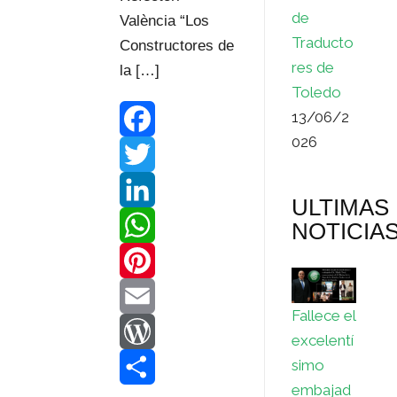
de
València “Los
Traducto
Constructores de
res de
la […]
Toledo
13/06/2
026
F
a
T
ULTIMAS
c
w
L
NOTICIA
e
i
i
W
b
t
n
h
P
Fallece el
o
t
k
a
i
E
excelentí
simo
o
e
e
t
n
m
W
embajad