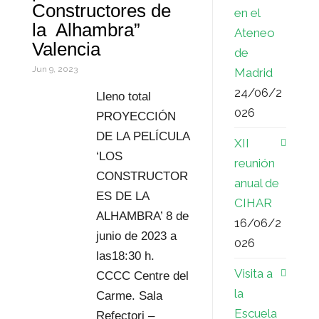
Constructores de
en el
s
r
a
la Alhambra”
Ateneo
Valencia
t
e
r
de
Jun 9, 2023
Madrid
s
t
24/06/2
Lleno total
s
i
026
PROYECCIÓN
r
DE LA PELÍCULA
XII
‘LOS
reunión
CONSTRUCTOR
anual de
ES DE LA
CIHAR
ALHAMBRA’ 8 de
16/06/2
junio de 2023 a
026
las18:30 h.
Visita a
CCCC Centre del
la
Carme. Sala
Escuela
Refectori –