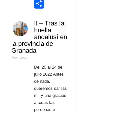
o
e
e
t
n
m
W
k
r
d
s
t
a
o
C
9
II – Tras la
I
A
e
i
r
o
huella
n
p
r
l
d
m
andalusí en
la provincia de
p
e
P
p
Granada
s
r
a
Ago 1, 2022
t
e
r
Del 20 al 24 de
s
t
julio 2022 Antes
de nada,
s
i
queremos dar las
r
mil y una gracias
a todas las
personas e