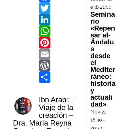
e @ 21:00
F
Semina
a
T
rio
«Repen
c
w
L
sar al-
Ándalu
e
i
i
W
s
b
t
n
h
P
desde
el
o
t
k
a
i
E
Mediter
ráneo:
o
e
e
t
n
m
W
historia
k
r
d
s
t
a
o
C
y
7
actuali
Ibn Arabi:
I
A
e
i
r
o
dad»
Viaje de la
Nov
23
n
p
r
l
d
m
creación –
18:30
-
Dra. María Reyna
p
e
P
p
20:30