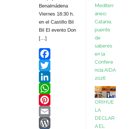
Mediterr
Benalmádena
áneo:
Viernes 18:30 h.
Catania,
en el Castillo Bil
puente
Bil El evento Don
de
[…]
saberes
en la
Confere
F
ncia AIDA
a
T
2026
c
w
L
e
i
i
W
ORIHUE
LA
b
t
n
h
P
DECLAR
o
t
k
a
i
E
A EL