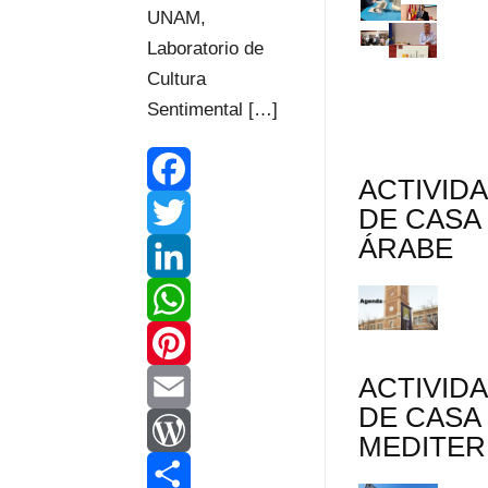
UNAM,
Laboratorio de
Cultura
Sentimental […]
ACTIVID
F
DE CASA
ÁRABE
a
T
c
w
L
e
i
i
W
ACTIVID
b
t
n
h
P
DE CASA
o
t
k
a
i
E
MEDITE
o
e
e
t
n
m
W