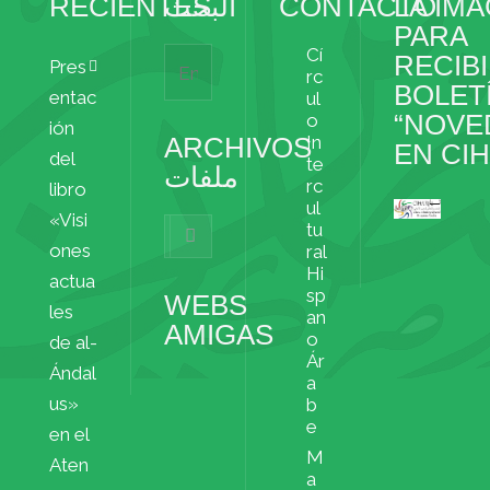
RECIENTES
البحث
CONTACTO
LA IM
PARA
Cí
RECIBI
Pres
rc
BOLET
entac
ul
“NOVE
o
ión
ARCHIVOS
In
EN CI
del
te
ملفات
rc
libro
ul
«Visi
Archivos
tu
ملفات
ones
ral
Hi
actua
sp
WEBS
les
an
AMIGAS
o
de al-
Ár
Ándal
a
us»
b
e
en el
M
Aten
a