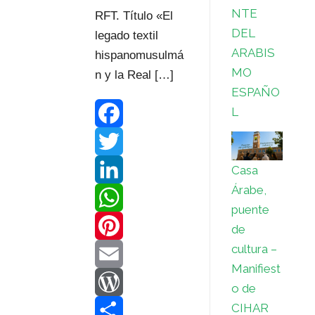
NTE
RFT. Título «El
DEL
legado textil
ARABIS
hispanomusulmá
MO
n y la Real […]
ESPAÑO
L
F
a
T
Casa
Árabe,
c
w
L
puente
e
i
i
W
de
cultura –
b
t
n
h
P
Manifiest
o
t
k
a
i
E
o de
CIHAR
o
e
e
t
n
m
W