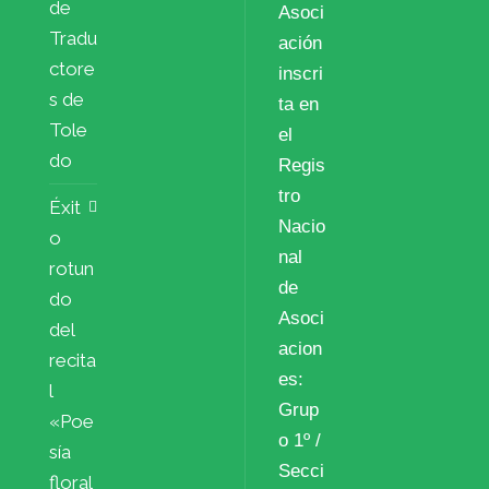
de
Asoci
Tradu
ación
ctore
inscri
s de
ta en
Tole
el
do
Regis
tro
Éxit
Nacio
o
nal
rotun
de
do
Asoci
del
acion
recita
es:
l
Grup
«Poe
o 1º /
sía
Secci
floral