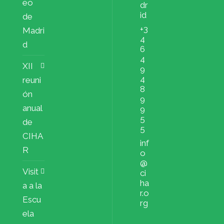
eo
dr
id
de
+3
Madri
4
d
6
4
XII
9
4
reuni
8
ón
9
anual
9
5
de
5
CIHA
inf
R
o
@
Visit
ci
ha
a a la
r.o
Escu
rg
ela